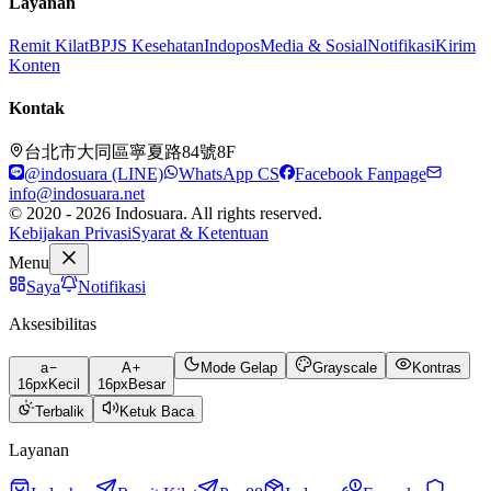
Layanan
Remit Kilat
BPJS Kesehatan
Indopos
Media & Sosial
Notifikasi
Kirim
Konten
Kontak
台北市大同區寧夏路84號8F
@indosuara (LINE)
WhatsApp CS
Facebook Fanpage
info@indosuara.net
© 2020 - 2026 Indosuara. All rights reserved.
Kebijakan Privasi
Syarat & Ketentuan
Menu
Saya
Notifikasi
Aksesibilitas
a
A
Mode Gelap
Grayscale
Kontras
16
px
Kecil
16
px
Besar
Terbalik
Ketuk Baca
Layanan