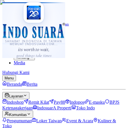
·
...
⌘K
ID
中文
Sahabat Indonesia di Taiwan
Berita
Layanan
SAHABAT INDONESIA DI TAIWAN
MEMUAT INDOSUARA.COM...
Komunitas
its worth to wait,
Panduan
good things take times
Tentang
Media
Hubungi Kami
Menu
Beranda
Berita
Layanan
Indoshop
Remit Kilat
Pay88
Indopos
E-masku
BPJS
Ketenagakerjaan
IndosuarA Properti
Toko Indo
Komunitas
Pengumuman
Loker Taiwan
Event & Acara
Kuliner &
Toko