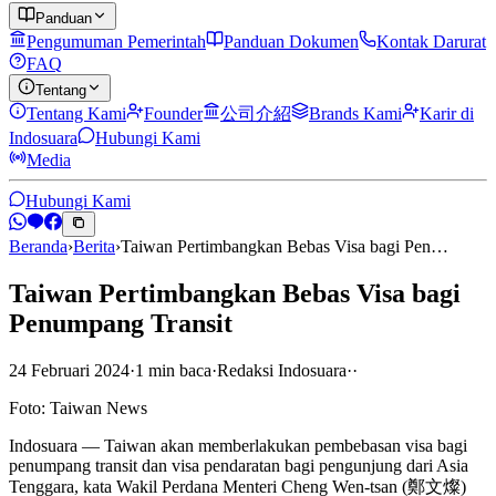
Panduan
Pengumuman Pemerintah
Panduan Dokumen
Kontak Darurat
FAQ
Tentang
Tentang Kami
Founder
公司介紹
Brands Kami
Karir di
Indosuara
Hubungi Kami
Media
Hubungi Kami
Beranda
›
Berita
›
Taiwan Pertimbangkan Bebas Visa bagi Pen…
Taiwan Pertimbangkan Bebas Visa bagi
Penumpang Transit
24 Februari 2024
·
1
min
baca
·
Redaksi Indosuara
·
·
Foto: Taiwan News
Indosuara — Taiwan akan memberlakukan pembebasan visa bagi
penumpang transit dan visa pendaratan bagi pengunjung dari Asia
Tenggara, kata Wakil Perdana Menteri Cheng Wen-tsan (鄭文燦)