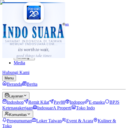
·
...
⌘K
ID
中文
Sahabat Indonesia di Taiwan
Berita
Layanan
SAHABAT INDONESIA DI TAIWAN
MEMUAT INDOSUARA.COM...
Komunitas
its worth to wait,
Panduan
good things take times
Tentang
Media
Hubungi Kami
Menu
Beranda
Berita
Layanan
Indoshop
Remit Kilat
Pay88
Indopos
E-masku
BPJS
Ketenagakerjaan
IndosuarA Properti
Toko Indo
Komunitas
Pengumuman
Loker Taiwan
Event & Acara
Kuliner &
Toko