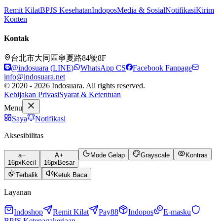
Remit Kilat
BPJS Kesehatan
Indopos
Media & Sosial
Notifikasi
Kirim
Konten
Kontak
台北市大同區寧夏路84號8F
@indosuara (LINE)
WhatsApp CS
Facebook Fanpage
info@indosuara.net
© 2020 - 2026 Indosuara. All rights reserved.
Kebijakan Privasi
Syarat & Ketentuan
Menu
Saya
Notifikasi
Aksesibilitas
a
A
Mode Gelap
Grayscale
Kontras
16
px
Kecil
16
px
Besar
Terbalik
Ketuk Baca
Layanan
Indoshop
Remit Kilat
Pay88
Indopos
E-masku
BPJS Ketenagakerjaan