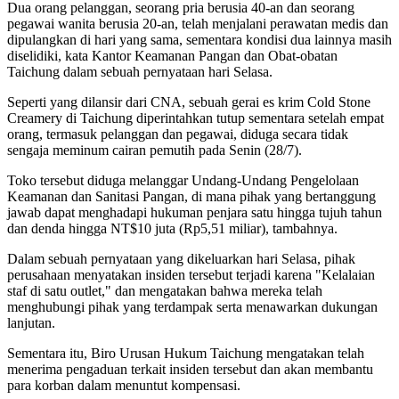
Dua orang pelanggan, seorang pria berusia 40-an dan seorang
pegawai wanita berusia 20-an, telah menjalani perawatan medis dan
dipulangkan di hari yang sama, sementara kondisi dua lainnya masih
diselidiki, kata Kantor Keamanan Pangan dan Obat-obatan
Taichung dalam sebuah pernyataan hari Selasa.
Seperti yang dilansir dari CNA, sebuah gerai es krim Cold Stone
Creamery di Taichung diperintahkan tutup sementara setelah empat
orang, termasuk pelanggan dan pegawai, diduga secara tidak
sengaja meminum cairan pemutih pada Senin (28/7).
Toko tersebut diduga melanggar Undang-Undang Pengelolaan
Keamanan dan Sanitasi Pangan, di mana pihak yang bertanggung
jawab dapat menghadapi hukuman penjara satu hingga tujuh tahun
dan denda hingga NT$10 juta (Rp5,51 miliar), tambahnya.
Dalam sebuah pernyataan yang dikeluarkan hari Selasa, pihak
perusahaan menyatakan insiden tersebut terjadi karena "Kelalaian
staf di satu outlet," dan mengatakan bahwa mereka telah
menghubungi pihak yang terdampak serta menawarkan dukungan
lanjutan.
Sementara itu, Biro Urusan Hukum Taichung mengatakan telah
menerima pengaduan terkait insiden tersebut dan akan membantu
para korban dalam menuntut kompensasi.