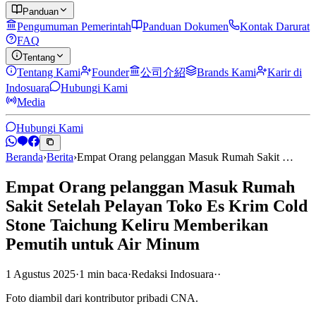
Panduan
Pengumuman Pemerintah
Panduan Dokumen
Kontak Darurat
FAQ
Tentang
Tentang Kami
Founder
公司介紹
Brands Kami
Karir di
Indosuara
Hubungi Kami
Media
Hubungi Kami
Beranda
›
Berita
›
Empat Orang pelanggan Masuk Rumah Sakit …
Empat Orang pelanggan Masuk Rumah
Sakit Setelah Pelayan Toko Es Krim Cold
Stone Taichung Keliru Memberikan
Pemutih untuk Air Minum
1 Agustus 2025
·
1
min
baca
·
Redaksi Indosuara
·
·
Foto diambil dari kontributor pribadi CNA.