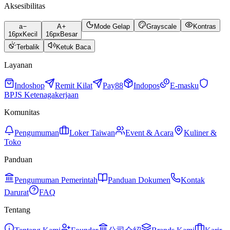
Aksesibilitas
a
A
Mode Gelap
Grayscale
Kontras
16
px
Kecil
16
px
Besar
Terbalik
Ketuk Baca
Layanan
Indoshop
Remit Kilat
Pay88
Indopos
E-masku
BPJS Ketenagakerjaan
Komunitas
Pengumuman
Loker Taiwan
Event & Acara
Kuliner &
Toko
Panduan
Pengumuman Pemerintah
Panduan Dokumen
Kontak
Darurat
FAQ
Tentang