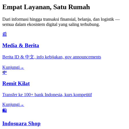
Empat Layanan, Satu Rumah
Dari informasi hingga transaksi finansial, belanja, dan logistik —
semua dalam ekosistem digital yang saling terhubung.
📰
Media & Berita
Berita ID & 中文, info kebijakan, gov announcements
Kunjungi
→
💸
Remit Kilat
Transfer ke 100+ bank Indonesia, kurs kompetitif
Kunjungi
→
🛍️
Indosuara Shop