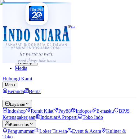
·
...
⌘K
ID
中文
Sahabat Indonesia di Taiwan
Berita
Layanan
SAHABAT INDONESIA DI TAIWAN
MEMUAT INDOSUARA.COM...
Komunitas
its worth to wait,
Panduan
good things take times
Tentang
Media
Hubungi Kami
Menu
Beranda
Berita
Layanan
Indoshop
Remit Kilat
Pay88
Indopos
E-masku
BPJS
Ketenagakerjaan
IndosuarA Properti
Toko Indo
Komunitas
Pengumuman
Loker Taiwan
Event & Acara
Kuliner &
Toko