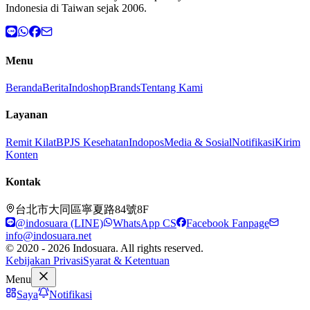
Indonesia di Taiwan sejak 2006.
Menu
Beranda
Berita
Indoshop
Brands
Tentang Kami
Layanan
Remit Kilat
BPJS Kesehatan
Indopos
Media & Sosial
Notifikasi
Kirim
Konten
Kontak
台北市大同區寧夏路84號8F
@indosuara (LINE)
WhatsApp CS
Facebook Fanpage
info@indosuara.net
© 2020 - 2026 Indosuara. All rights reserved.
Kebijakan Privasi
Syarat & Ketentuan
Menu
Saya
Notifikasi