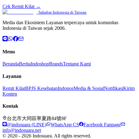
Cek Remit Kilat →
Sahabat Indonesia di Taiwan
Media dan Ekosistem Layanan terpercaya untuk komunitas
Indonesia di Taiwan sejak 2006.
Menu
Beranda
Berita
Indoshop
Brands
Tentang Kami
Layanan
Remit Kilat
BPJS Kesehatan
Indopos
Media & Sosial
Notifikasi
Kirim
Konten
Kontak
台北市大同區寧夏路84號8F
@indosuara (LINE)
WhatsApp CS
Facebook Fanpage
info@indosuara.net
© 2020 - 2026 Indosuara. All rights reserved.