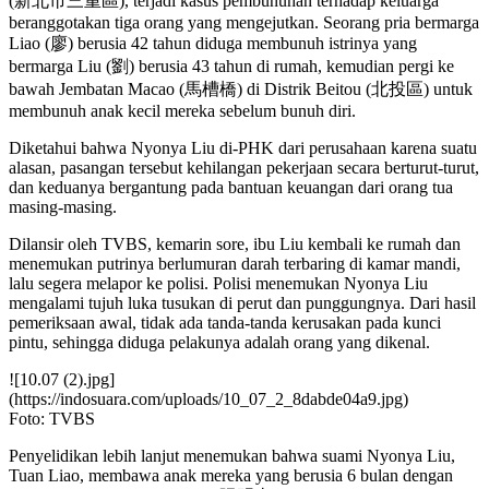
(新北市三重區), terjadi kasus pembunuhan terhadap keluarga
beranggotakan tiga orang yang mengejutkan. Seorang pria bermarga
Liao (廖) berusia 42 tahun diduga membunuh istrinya yang
bermarga Liu (劉) berusia 43 tahun di rumah, kemudian pergi ke
bawah Jembatan Macao (馬槽橋) di Distrik Beitou (北投區) untuk
membunuh anak kecil mereka sebelum bunuh diri.
Diketahui bahwa Nyonya Liu di-PHK dari perusahaan karena suatu
alasan, pasangan tersebut kehilangan pekerjaan secara berturut-turut,
dan keduanya bergantung pada bantuan keuangan dari orang tua
masing-masing.
Dilansir oleh TVBS, kemarin sore, ibu Liu kembali ke rumah dan
menemukan putrinya berlumuran darah terbaring di kamar mandi,
lalu segera melapor ke polisi. Polisi menemukan Nyonya Liu
mengalami tujuh luka tusukan di perut dan punggungnya. Dari hasil
pemeriksaan awal, tidak ada tanda-tanda kerusakan pada kunci
pintu, sehingga diduga pelakunya adalah orang yang dikenal.
![10.07 (2).jpg]
(https://indosuara.com/uploads/10_07_2_8dabde04a9.jpg)
Foto: TVBS
Penyelidikan lebih lanjut menemukan bahwa suami Nyonya Liu,
Tuan Liao, membawa anak mereka yang berusia 6 bulan dengan