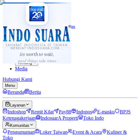
·
...
⌘K
ID
中文
Sahabat Indonesia di Taiwan
Berita
Layanan
SAHABAT INDONESIA DI TAIWAN
MEMUAT INDOSUARA.COM...
Komunitas
its worth to wait,
Panduan
good things take times
Tentang
Media
Hubungi Kami
Menu
Beranda
Berita
Layanan
Indoshop
Remit Kilat
Pay88
Indopos
E-masku
BPJS
Ketenagakerjaan
IndosuarA Properti
Toko Indo
Komunitas
Pengumuman
Loker Taiwan
Event & Acara
Kuliner &
Toko