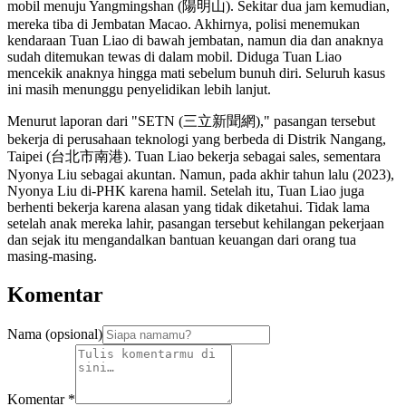
mobil menuju Yangmingshan (陽明山). Sekitar dua jam kemudian,
mereka tiba di Jembatan Macao. Akhirnya, polisi menemukan
kendaraan Tuan Liao di bawah jembatan, namun dia dan anaknya
sudah ditemukan tewas di dalam mobil. Diduga Tuan Liao
mencekik anaknya hingga mati sebelum bunuh diri. Seluruh kasus
ini masih menunggu penyelidikan lebih lanjut.
Menurut laporan dari "SETN (三立新聞網)," pasangan tersebut
bekerja di perusahaan teknologi yang berbeda di Distrik Nangang,
Taipei (台北市南港). Tuan Liao bekerja sebagai sales, sementara
Nyonya Liu sebagai akuntan. Namun, pada akhir tahun lalu (2023),
Nyonya Liu di-PHK karena hamil. Setelah itu, Tuan Liao juga
berhenti bekerja karena alasan yang tidak diketahui. Tidak lama
setelah anak mereka lahir, pasangan tersebut kehilangan pekerjaan
dan sejak itu mengandalkan bantuan keuangan dari orang tua
masing-masing.
Komentar
Nama (opsional)
Komentar
*