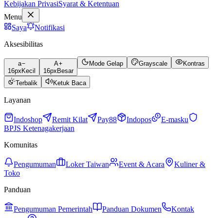
Kebijakan Privasi
Syarat & Ketentuan
Menu
Saya
Notifikasi
Aksesibilitas
a
A
Mode Gelap
Grayscale
Kontras
16
px
Kecil
16
px
Besar
Terbalik
Ketuk Baca
Layanan
Indoshop
Remit Kilat
Pay88
Indopos
E-masku
BPJS Ketenagakerjaan
Komunitas
Pengumuman
Loker Taiwan
Event & Acara
Kuliner &
Toko
Panduan
Pengumuman Pemerintah
Panduan Dokumen
Kontak