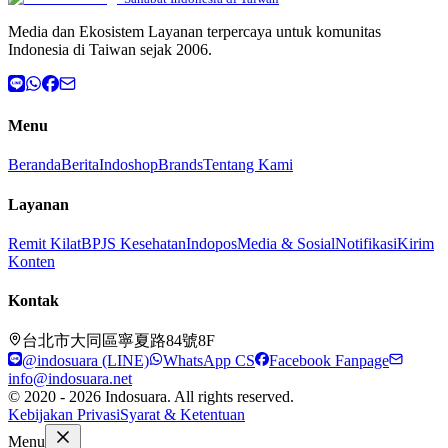
Media dan Ekosistem Layanan terpercaya untuk komunitas
Indonesia di Taiwan sejak 2006.
Menu
Beranda
Berita
Indoshop
Brands
Tentang Kami
Layanan
Remit Kilat
BPJS Kesehatan
Indopos
Media & Sosial
Notifikasi
Kirim
Konten
Kontak
台北市大同區寧夏路84號8F
@indosuara (LINE)
WhatsApp CS
Facebook Fanpage
info@indosuara.net
© 2020 - 2026 Indosuara. All rights reserved.
Kebijakan Privasi
Syarat & Ketentuan
Menu