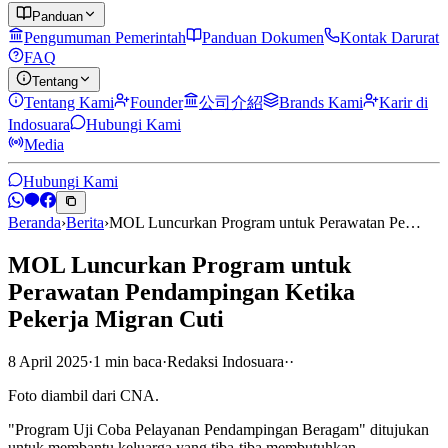
Panduan
Pengumuman Pemerintah
Panduan Dokumen
Kontak Darurat
FAQ
Tentang
Tentang Kami
Founder
公司介紹
Brands Kami
Karir di
Indosuara
Hubungi Kami
Media
Hubungi Kami
Beranda
›
Berita
›
MOL Luncurkan Program untuk Perawatan Pe…
MOL Luncurkan Program untuk
Perawatan Pendampingan Ketika
Pekerja Migran Cuti
8 April 2025
·
1
min
baca
·
Redaksi Indosuara
·
·
Foto diambil dari CNA.
"Program Uji Coba Pelayanan Pendampingan Beragam" ditujukan
untuk membantu keluarga yang tiba-tiba membutuhkan