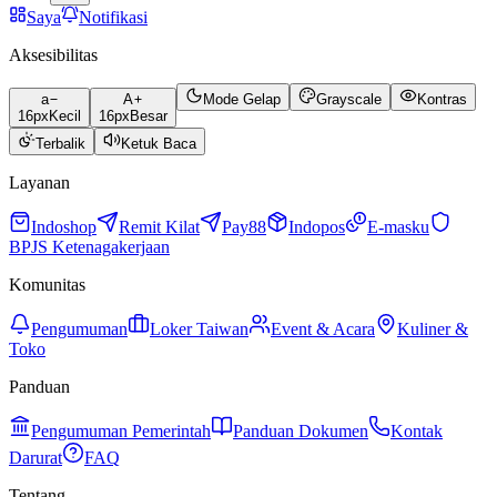
Saya
Notifikasi
Aksesibilitas
a
A
Mode Gelap
Grayscale
Kontras
16
px
Kecil
16
px
Besar
Terbalik
Ketuk Baca
Layanan
Indoshop
Remit Kilat
Pay88
Indopos
E-masku
BPJS Ketenagakerjaan
Komunitas
Pengumuman
Loker Taiwan
Event & Acara
Kuliner &
Toko
Panduan
Pengumuman Pemerintah
Panduan Dokumen
Kontak
Darurat
FAQ
Tentang