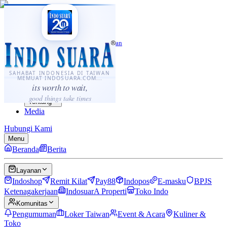
·
...
⌘K
ID
中文
Sahabat Indonesia di Taiwan
Berita
Layanan
SAHABAT INDONESIA DI TAIWAN
MEMUAT INDOSUARA.COM...
Komunitas
its worth to wait,
Panduan
good things take times
Tentang
Media
Hubungi Kami
Menu
Beranda
Berita
Layanan
Indoshop
Remit Kilat
Pay88
Indopos
E-masku
BPJS
Ketenagakerjaan
IndosuarA Properti
Toko Indo
Komunitas
Pengumuman
Loker Taiwan
Event & Acara
Kuliner &
Toko