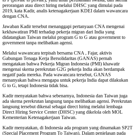
perorangan atau direct hiring melalui DHSC yang dimulai pada
2019, kata Kadir, analis ketenagakerjaan KDEI dalam wawancara
dengan CNA.
Jawaban Kadir tersebut menanggapi pertanyaan CNA mengenai
kekhawatiran PMI terhadap pekerja migran dari India yang
didatangkan Taiwan melalui program G to G atau government to
government tanpa melibatkan agensi.
Melalui wawancara terpisah bersama CNA , Fajar, aktivis
Gabungan Tenaga Kerja Bersolidaritas (GANAS) pernah
mengatakan bahwa Pekerja Migran Indonesia (PMI) khawatir
mengenai skema perekrutan G2G pekerja India akan berdampak
negatif pada mereka. Pada wawancara tersebut, GANAS
menanyakan bahwa mengapa untuk pekerja India dapat dilakukan
G to G, tetapi Indonesia tidak bisa.
Kadir menyatakan bahwa sebenarnya, Indonesia dan Taiwan juga
ada skema perekrutan langsung tanpa melibatkan agensi. Perekrutan
langsung tersebut dikenal sebagai direct hiring melalui lembaga
Direct Hiring Service Center (DHSC) yang dikelola oleh MOL
Kementerian Ketenagakerjaan Taiwan.
Kadir menyatakan, di Indonesia ada program yang dinamakan SP2T
(Special Placement Program To Taiwan). Dalam penjelasan pada