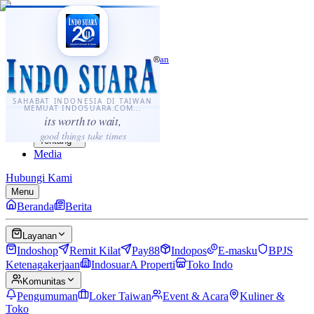
·
...
⌘K
ID
中文
Sahabat Indonesia di Taiwan
Berita
Layanan
SAHABAT INDONESIA DI TAIWAN
MEMUAT INDOSUARA.COM...
Komunitas
its worth to wait,
Panduan
good things take times
Tentang
Media
Hubungi Kami
Menu
Beranda
Berita
Layanan
Indoshop
Remit Kilat
Pay88
Indopos
E-masku
BPJS
Ketenagakerjaan
IndosuarA Properti
Toko Indo
Komunitas
Pengumuman
Loker Taiwan
Event & Acara
Kuliner &
Toko