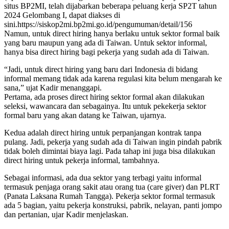
situs BP2MI, telah dijabarkan beberapa peluang kerja SP2T tahun
2024 Gelombang I, dapat diakses di
sini.https://siskop2mi.bp2mi.go.id/pengumuman/detail/156
Namun, untuk direct hiring hanya berlaku untuk sektor formal baik
yang baru maupun yang ada di Taiwan. Untuk sektor informal,
hanya bisa direct hiring bagi pekerja yang sudah ada di Taiwan.
“Jadi, untuk direct hiring yang baru dari Indonesia di bidang
informal memang tidak ada karena regulasi kita belum mengarah ke
sana,” ujat Kadir menanggapi.
Pertama, ada proses direct hiring sektor formal akan dilakukan
seleksi, wawancara dan sebagainya. Itu untuk pekekerja sektor
formal baru yang akan datang ke Taiwan, ujarnya.
Kedua adalah direct hiring untuk perpanjangan kontrak tanpa
pulang. Jadi, pekerja yang sudah ada di Taiwan ingin pindah pabrik
tidak boleh dimintai biaya lagi. Pada tahap ini juga bisa dilakukan
direct hiring untuk pekerja informal, tambahnya.
Sebagai informasi, ada dua sektor yang terbagi yaitu informal
termasuk penjaga orang sakit atau orang tua (care giver) dan PLRT
(Panata Laksana Rumah Tangga). Pekerja sektor formal termasuk
ada 5 bagian, yaitu pekerja konstruksi, pabrik, nelayan, panti jompo
dan pertanian, ujar Kadir menjelaskan.