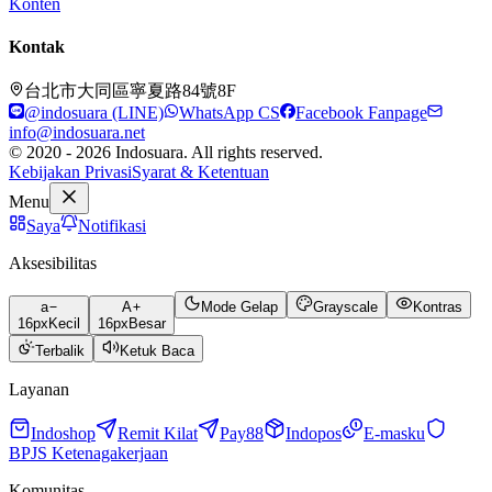
Konten
Kontak
台北市大同區寧夏路84號8F
@indosuara (LINE)
WhatsApp CS
Facebook Fanpage
info@indosuara.net
© 2020 - 2026 Indosuara. All rights reserved.
Kebijakan Privasi
Syarat & Ketentuan
Menu
Saya
Notifikasi
Aksesibilitas
a
A
Mode Gelap
Grayscale
Kontras
16
px
Kecil
16
px
Besar
Terbalik
Ketuk Baca
Layanan
Indoshop
Remit Kilat
Pay88
Indopos
E-masku
BPJS Ketenagakerjaan
Komunitas