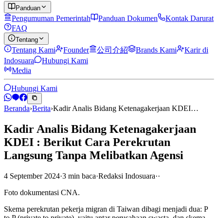
Panduan
Pengumuman Pemerintah
Panduan Dokumen
Kontak Darurat
FAQ
Tentang
Tentang Kami
Founder
公司介紹
Brands Kami
Karir di
Indosuara
Hubungi Kami
Media
Hubungi Kami
Beranda
›
Berita
›
Kadir Analis Bidang Ketenagakerjaan KDEI…
Kadir Analis Bidang Ketenagakerjaan
KDEI : Berikut Cara Perekrutan
Langsung Tanpa Melibatkan Agensi
4 September 2024
·
3
min
baca
·
Redaksi Indosuara
·
·
Foto dokumentasi CNA.
Skema perekrutan pekerja migran di Taiwan dibagi menjadi dua: P
to P (private to private), yaitu antar perusahaan swasta, dan skema