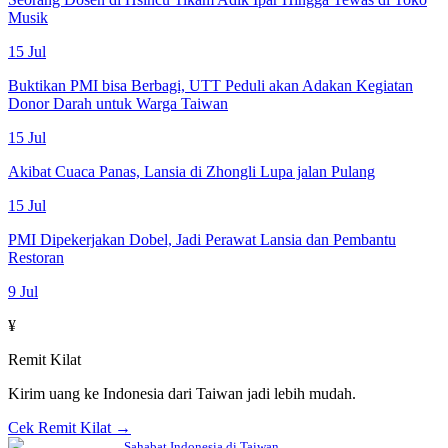
Musik
15 Jul
Buktikan PMI bisa Berbagi, UTT Peduli akan Adakan Kegiatan
Donor Darah untuk Warga Taiwan
15 Jul
Akibat Cuaca Panas, Lansia di Zhongli Lupa jalan Pulang
15 Jul
PMI Dipekerjakan Dobel, Jadi Perawat Lansia dan Pembantu
Restoran
9 Jul
¥
Remit Kilat
Kirim uang ke Indonesia dari Taiwan jadi lebih mudah.
Cek Remit Kilat →
Sahabat Indonesia di Taiwan