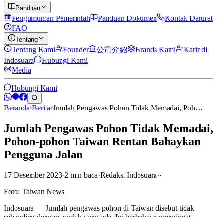
Panduan
Pengumuman Pemerintah
Panduan Dokumen
Kontak Darurat
FAQ
Tentang
Tentang Kami
Founder
公司介紹
Brands Kami
Karir di
Indosuara
Hubungi Kami
Media
Hubungi Kami
Beranda
›
Berita
›
Jumlah Pengawas Pohon Tidak Memadai, Poh…
Jumlah Pengawas Pohon Tidak Memadai,
Pohon-pohon Taiwan Rentan Bahaykan
Pengguna Jalan
17 Desember 2023
·
2
min
baca
·
Redaksi Indosuara
·
·
Foto: Taiwan News
Indosuara — Jumlah pengawas pohon di Taiwan disebut tidak
sebanding dengan jumlah yang ada. Ini berbahaya mengingat