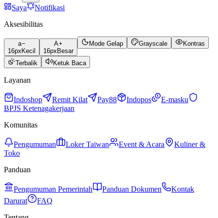
Saya
Notifikasi
Aksesibilitas
a
A
Mode Gelap
Grayscale
Kontras
16
px
Kecil
16
px
Besar
Terbalik
Ketuk Baca
Layanan
Indoshop
Remit Kilat
Pay88
Indopos
E-masku
BPJS Ketenagakerjaan
Komunitas
Pengumuman
Loker Taiwan
Event & Acara
Kuliner &
Toko
Panduan
Pengumuman Pemerintah
Panduan Dokumen
Kontak
Darurat
FAQ
Tentang