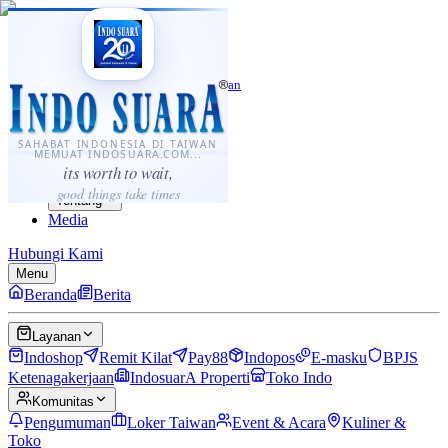
·
...
⌘K
ID
中文
Sahabat Indonesia di Taiwan
Berita
Layanan
SAHABAT INDONESIA DI TAIWAN
MEMUAT INDOSUARA.COM...
Komunitas
its worth to wait,
Panduan
good things take times
Tentang
Media
Hubungi Kami
Menu
Beranda
Berita
Layanan
Indoshop
Remit Kilat
Pay88
Indopos
E-masku
BPJS
Ketenagakerjaan
IndosuarA Properti
Toko Indo
Komunitas
Pengumuman
Loker Taiwan
Event & Acara
Kuliner &
Toko