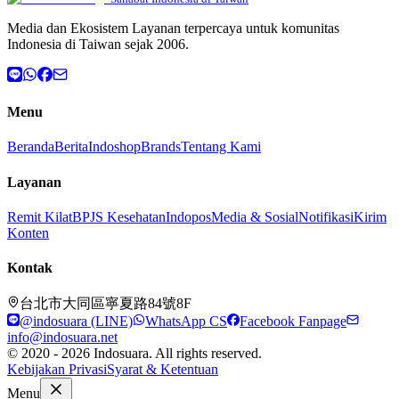
Media dan Ekosistem Layanan terpercaya untuk komunitas
Indonesia di Taiwan sejak 2006.
Menu
Beranda
Berita
Indoshop
Brands
Tentang Kami
Layanan
Remit Kilat
BPJS Kesehatan
Indopos
Media & Sosial
Notifikasi
Kirim
Konten
Kontak
台北市大同區寧夏路84號8F
@indosuara (LINE)
WhatsApp CS
Facebook Fanpage
info@indosuara.net
© 2020 - 2026 Indosuara. All rights reserved.
Kebijakan Privasi
Syarat & Ketentuan
Menu