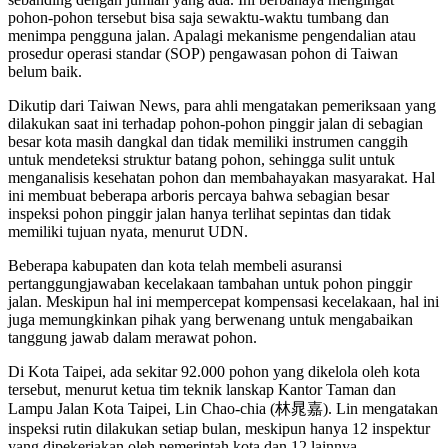
pohon-pohon tersebut bisa saja sewaktu-waktu tumbang dan
menimpa pengguna jalan. Apalagi mekanisme pengendalian atau
prosedur operasi standar (SOP) pengawasan pohon di Taiwan
belum baik.
Dikutip dari Taiwan News, para ahli mengatakan pemeriksaan yang
dilakukan saat ini terhadap pohon-pohon pinggir jalan di sebagian
besar kota masih dangkal dan tidak memiliki instrumen canggih
untuk mendeteksi struktur batang pohon, sehingga sulit untuk
menganalisis kesehatan pohon dan membahayakan masyarakat. Hal
ini membuat beberapa arboris percaya bahwa sebagian besar
inspeksi pohon pinggir jalan hanya terlihat sepintas dan tidak
memiliki tujuan nyata, menurut UDN.
Beberapa kabupaten dan kota telah membeli asuransi
pertanggungjawaban kecelakaan tambahan untuk pohon pinggir
jalan. Meskipun hal ini mempercepat kompensasi kecelakaan, hal ini
juga memungkinkan pihak yang berwenang untuk mengabaikan
tanggung jawab dalam merawat pohon.
Di Kota Taipei, ada sekitar 92.000 pohon yang dikelola oleh kota
tersebut, menurut ketua tim teknik lanskap Kantor Taman dan
Lampu Jalan Kota Taipei, Lin Chao-chia (林晁嘉). Lin mengatakan
inspeksi rutin dilakukan setiap bulan, meskipun hanya 12 inspektur
yang dipekerjakan oleh pemerintah kota dan 12 lainnya