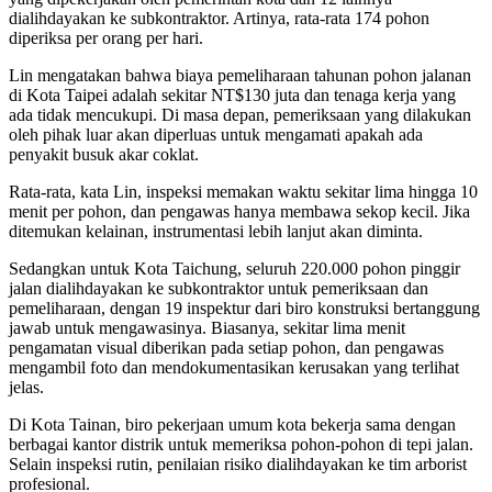
dialihdayakan ke subkontraktor. Artinya, rata-rata 174 pohon
diperiksa per orang per hari.
Lin mengatakan bahwa biaya pemeliharaan tahunan pohon jalanan
di Kota Taipei adalah sekitar NT$130 juta dan tenaga kerja yang
ada tidak mencukupi. Di masa depan, pemeriksaan yang dilakukan
oleh pihak luar akan diperluas untuk mengamati apakah ada
penyakit busuk akar coklat.
Rata-rata, kata Lin, inspeksi memakan waktu sekitar lima hingga 10
menit per pohon, dan pengawas hanya membawa sekop kecil. Jika
ditemukan kelainan, instrumentasi lebih lanjut akan diminta.
Sedangkan untuk Kota Taichung, seluruh 220.000 pohon pinggir
jalan dialihdayakan ke subkontraktor untuk pemeriksaan dan
pemeliharaan, dengan 19 inspektur dari biro konstruksi bertanggung
jawab untuk mengawasinya. Biasanya, sekitar lima menit
pengamatan visual diberikan pada setiap pohon, dan pengawas
mengambil foto dan mendokumentasikan kerusakan yang terlihat
jelas.
Di Kota Tainan, biro pekerjaan umum kota bekerja sama dengan
berbagai kantor distrik untuk memeriksa pohon-pohon di tepi jalan.
Selain inspeksi rutin, penilaian risiko dialihdayakan ke tim arborist
profesional.