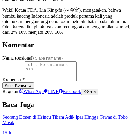
Wakil Ketua FDA, Lin King-fu (林金富), mengatakan, bahwa
bumbu kacang Indonesia adalah produk pertama kali yang
ditemukan mengandung ochratoxin melebihi batas pada tahun ini.
Oleh karena itu, pihaknya akan meningkatkan pengambilan sampel,
dari 2%-10% menjadi 20%-50%
Komentar
Nama (opsional)
Komentar
*
Kirim Komentar
Bagikan:
WhatsApp
LINE
Facebook
Salin
Baca Juga
Seorang Dosen di Hsincu Tikam Adik Ipar Hingga Tewas di Toko
Musik
15 Jul