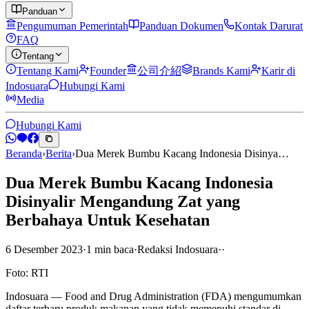
Panduan
Pengumuman Pemerintah
Panduan Dokumen
Kontak Darurat
FAQ
Tentang
Tentang Kami
Founder
公司介紹
Brands Kami
Karir di
Indosuara
Hubungi Kami
Media
Hubungi Kami
Beranda
›
Berita
›
Dua Merek Bumbu Kacang Indonesia Disinya…
Dua Merek Bumbu Kacang Indonesia
Disinyalir Mengandung Zat yang
Berbahaya Untuk Kesehatan
6 Desember 2023
·
1
min
baca
·
Redaksi Indosuara
·
·
Foto: RTI
Indosuara — Food and Drug Administration (FDA) mengumumkan
daftar terbaru produk makanan yang tidak memenuhi standar di