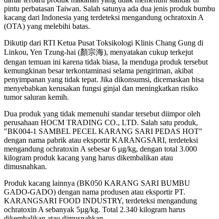
pintu perbatasan Taiwan. Salah satunya ada dua jenis produk bumbu
kacang dari Indonesia yang terdeteksi mengandung ochratoxin A
(OTA) yang melebihi batas.
Dikutip dari RTI Ketua Pusat Toksikologi Klinis Chang Gung di
Linkou, Yen Tzung-hai (顏宗海), menyatakan cukup terkejut
dengan temuan ini karena tidak biasa, Ia menduga produk tersebut
kemungkinan besar terkontaminasi selama pengiriman, akibat
penyimpanan yang tidak tepat. Jika dikonsumsi, dicemaskan bisa
menyebabkan kerusakan fungsi ginjal dan meningkatkan risiko
tumor saluran kemih.
Dua produk yang tidak memenuhi standar tersebut diimpor oleh
perusahaan HOCM TRADING CO., LTD. Salah satu produk,
"BK004-1 SAMBEL PECEL KARANG SARI PEDAS HOT"
dengan nama pabrik atau eksportir KARANGSARI, terdeteksi
mengandung ochratoxin A sebesar 6 µg/kg, dengan total 3.000
kilogram produk kacang yang harus dikembalikan atau
dimusnahkan.
Produk kacang lainnya (BK050 KARANG SARI BUMBU
GADO-GADO) dengan nama produsen atau eksportir PT.
KARANGSARI FOOD INDUSTRY, terdeteksi mengandung
ochratoxin A sebanyak 5µg/kg. Total 2.340 kilogram harus
dikembalikan atau dimusnahkan.