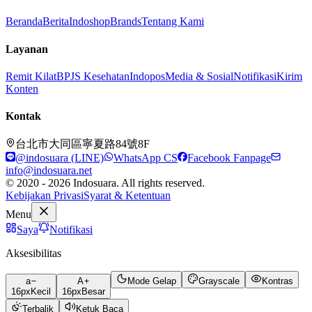
Beranda
Berita
Indoshop
Brands
Tentang Kami
Layanan
Remit Kilat
BPJS Kesehatan
Indopos
Media & Sosial
Notifikasi
Kirim
Konten
Kontak
台北市大同區寧夏路84號8F
@indosuara (LINE)
WhatsApp CS
Facebook Fanpage
info@indosuara.net
© 2020 - 2026 Indosuara. All rights reserved.
Kebijakan Privasi
Syarat & Ketentuan
Menu
Saya
Notifikasi
Aksesibilitas
a
A
Mode Gelap
Grayscale
Kontras
16
px
Kecil
16
px
Besar
Terbalik
Ketuk Baca