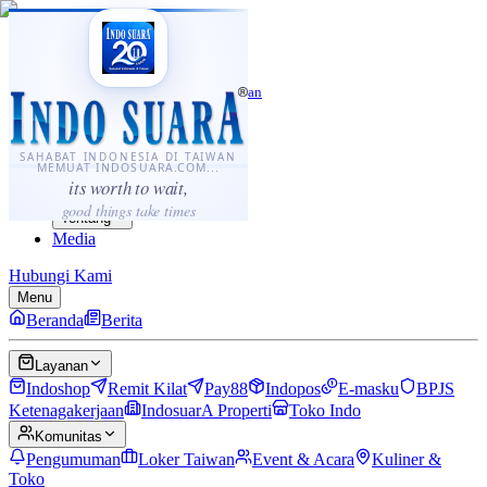
·
...
⌘K
ID
中文
Sahabat Indonesia di Taiwan
Berita
Layanan
SAHABAT INDONESIA DI TAIWAN
MEMUAT INDOSUARA.COM...
Komunitas
its worth to wait,
Panduan
good things take times
Tentang
Media
Hubungi Kami
Menu
Beranda
Berita
Layanan
Indoshop
Remit Kilat
Pay88
Indopos
E-masku
BPJS
Ketenagakerjaan
IndosuarA Properti
Toko Indo
Komunitas
Pengumuman
Loker Taiwan
Event & Acara
Kuliner &
Toko