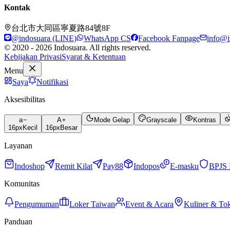
Kontak
台北市大同區寧夏路84號8F
@indosuara (LINE)
WhatsApp CS
Facebook Fanpage
info@i
© 2020 - 2026 Indosuara. All rights reserved.
Kebijakan Privasi
Syarat & Ketentuan
Menu
Saya
Notifikasi
Aksesibilitas
a
A
Mode Gelap
Grayscale
Kontras
16
px
Kecil
16
px
Besar
Layanan
Indoshop
Remit Kilat
Pay88
Indopos
E-masku
BPJS 
Komunitas
Pengumuman
Loker Taiwan
Event & Acara
Kuliner & To
Panduan