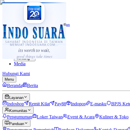
·
...
⌘K
ID
中文
Sahabat Indonesia di Taiwan
Berita
Layanan
SAHABAT INDONESIA DI TAIWAN
MEMUAT INDOSUARA.COM...
Komunitas
its worth to wait,
Panduan
good things take times
Tentang
Media
Hubungi Kami
Menu
Beranda
Berita
Layanan
Indoshop
Remit Kilat
Pay88
Indopos
E-masku
BPJS Ket
Komunitas
Pengumuman
Loker Taiwan
Event & Acara
Kuliner & Toko
Panduan
Pengumuman Pemerintah
Panduan Dokumen
Kontak Darurat