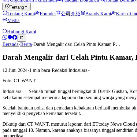
Tentang
Tentang Kami
Founder
公司介紹
Brands Kami
Karir di I
Media
Hubungi Kami
Beranda
›
Berita
›
Darah Mengalir dari Celah Pintu Kamar, P…
Darah Mengalir dari Celah Pintu Kamar, 
12 Juni 2024
·
1
min
baca
·
Redaksi Indosuara
·
·
Foto: CT WANT
Indosuara — Sebuah rumah tinggal bertingkat di Distrik Gushan, 
kebakaran setempat menerima laporan dari seorang warga yang menya
Setelah bantuan polisi dan pemadam kebakaran berhasil membuka pint
menyelidiki penyebab kematian tersebut.
Dikutip dari CT WANT, menurut laporan dari ETtoday News Cloud (
pada tanggal 10. Namun, karena anaknya biasanya tinggal sendirian di la
memeriksa.