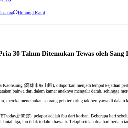
ndosuara
Hubungi Kami
Pria 30 Tahun Ditemukan Tewas oleh Sang 
Kota Kaohsiung (高雄市鼓山區), dilaporkan menjadi tempat kejadian perk
takan bahwa dari dalam kamar anaknya mengalir darah, sehingga mere
u, mereka menemukan seorang pria terbaring tak bernyawa di dalam kam
ETtoday新聞雲), pelapor adalah ibu dari korban. Beberapa hari sebel
ntai tiga, ibu tidak terlalu khawatir. Tetapi setelah dua hari berlalu t