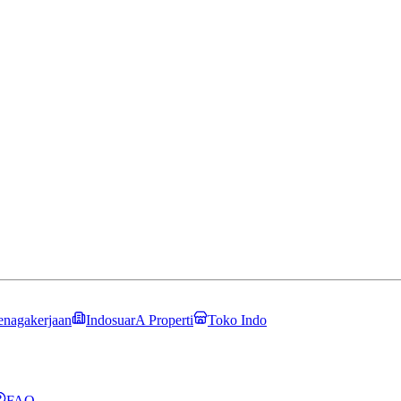
enagakerjaan
IndosuarA Properti
Toko Indo
FAQ