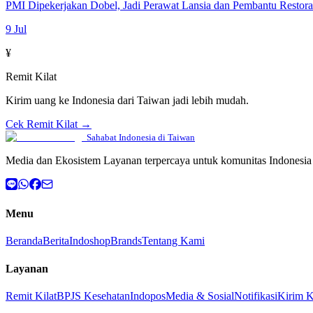
PMI Dipekerjakan Dobel, Jadi Perawat Lansia dan Pembantu Restor
9 Jul
¥
Remit Kilat
Kirim uang ke Indonesia dari Taiwan jadi lebih mudah.
Cek Remit Kilat →
Sahabat Indonesia di Taiwan
Media dan Ekosistem Layanan terpercaya untuk komunitas Indonesia 
Menu
Beranda
Berita
Indoshop
Brands
Tentang Kami
Layanan
Remit Kilat
BPJS Kesehatan
Indopos
Media & Sosial
Notifikasi
Kirim 