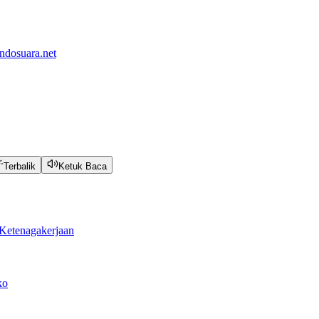
ndosuara.net
Terbalik
Ketuk Baca
Ketenagakerjaan
ko