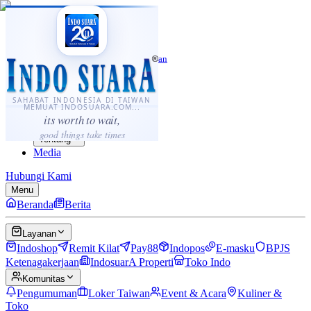
·
...
⌘K
ID
中文
Sahabat Indonesia di Taiwan
Berita
Layanan
SAHABAT INDONESIA DI TAIWAN
MEMUAT INDOSUARA.COM...
Komunitas
its worth to wait,
Panduan
good things take times
Tentang
Media
Hubungi Kami
Menu
Beranda
Berita
Layanan
Indoshop
Remit Kilat
Pay88
Indopos
E-masku
BPJS
Ketenagakerjaan
IndosuarA Properti
Toko Indo
Komunitas
Pengumuman
Loker Taiwan
Event & Acara
Kuliner &
Toko