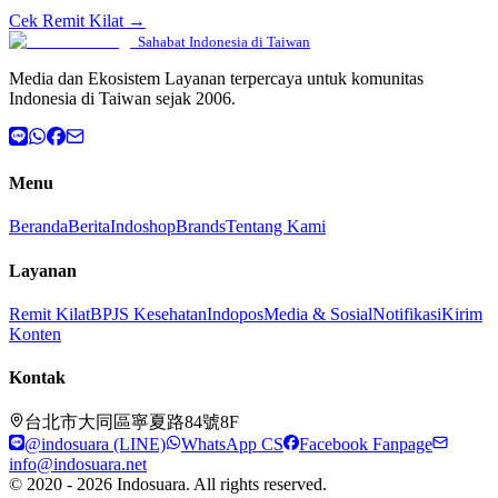
Cek Remit Kilat →
Sahabat Indonesia di Taiwan
Media dan Ekosistem Layanan terpercaya untuk komunitas
Indonesia di Taiwan sejak 2006.
Menu
Beranda
Berita
Indoshop
Brands
Tentang Kami
Layanan
Remit Kilat
BPJS Kesehatan
Indopos
Media & Sosial
Notifikasi
Kirim
Konten
Kontak
台北市大同區寧夏路84號8F
@indosuara (LINE)
WhatsApp CS
Facebook Fanpage
info@indosuara.net
© 2020 - 2026 Indosuara. All rights reserved.