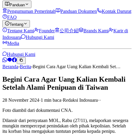
Panduan
Pengumuman Pemerintah
Panduan Dokumen
Kontak Darurat
FAQ
Tentang
Tentang Kami
Founder
公司介紹
Brands Kami
Karir di
Indosuara
Hubungi Kami
Media
Hubungi Kami
Beranda
›
Berita
›
Begini Cara Agar Uang Kalian Kembali Set…
Begini Cara Agar Uang Kalian Kembali
Setelah Alami Penipuan di Taiwan
28 November 2024
·
1
min
baca
·
Redaksi Indosuara
·
·
Foto diambil dari dokumentasi CNA.
Dilansir dari pernyataan MOL, Rabu (27/11), melaporkan sesegera
mungkin mempercepat penindakan oleh pihak kepolisian. Setelah
itu korban bisa mengajukan tuntutan perdata kepada penipu.