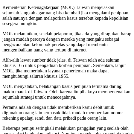
Kementerian Ketenagakerjaan (MOL) Taiwan menjelaskan
sejumlah langkah agar uang bisa kembali jika mengalami penipuan,
salah satunya dengan melaporkan kasus tersebut kepada kepolisian
sesegera mungkin.
MOL melanjutkan, setelah pelaporan, jika ada yang diragukan harap
jangan mudah percaya dengan mereka yang mengaku sebagai
pengacara atau kelompok peretas yang dapat membantu
mengembalikan uang yang tertipu di internet.
Alih-alih lewat sumber tidak jelas, di Taiwan telah ada saluran
khusus 165 untuk pengaduan korban penipuan. Sementara, lanjut
MOL, jika memerlukan layanan penerjemah maka dapat
menghubungi saluran khusus 1955.
MOL menyatakan, belakangan kasus penipuan terutama daring
makin marak di Taiwan. Oleh karena itu pihaknya memperkenalkan
sejumlah strategi untuk menecegahnya.
Pertama adalah dengan tidak memberikan kartu debit untuk
digunakan orang lain termasuk tidak mudah memberikan nomor
rekening apalagi sandi dan data pribadi pada orang lain.
Beberapa penipu seringkali melakukan panggilan yang seolah-olah
berasal dari bank atau aplikasi. Nantinya mereka akan meminta kode