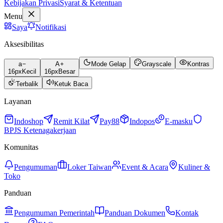
Kebijakan Privasi
Syarat & Ketentuan
Menu
Saya
Notifikasi
Aksesibilitas
a
A
Mode Gelap
Grayscale
Kontras
16
px
Kecil
16
px
Besar
Terbalik
Ketuk Baca
Layanan
Indoshop
Remit Kilat
Pay88
Indopos
E-masku
BPJS Ketenagakerjaan
Komunitas
Pengumuman
Loker Taiwan
Event & Acara
Kuliner &
Toko
Panduan
Pengumuman Pemerintah
Panduan Dokumen
Kontak