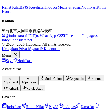
Remit Kilat
BPJS Kesehatan
Indopos
Media & Sosial
Notifikasi
Kirim
Konten
Kontak
台北市大同區寧夏路84號8F
@indosuara (LINE)
WhatsApp CS
Facebook Fanpage
info@indosuara.net
© 2020 - 2026 Indosuara. All rights reserved.
Kebijakan Privasi
Syarat & Ketentuan
Menu
Saya
Notifikasi
Aksesibilitas
a
A
Mode Gelap
Grayscale
Kontras
16
px
Kecil
16
px
Besar
Terbalik
Ketuk Baca
Layanan
Indoshop
Remit Kilat
Pay88
Indopos
E-masku