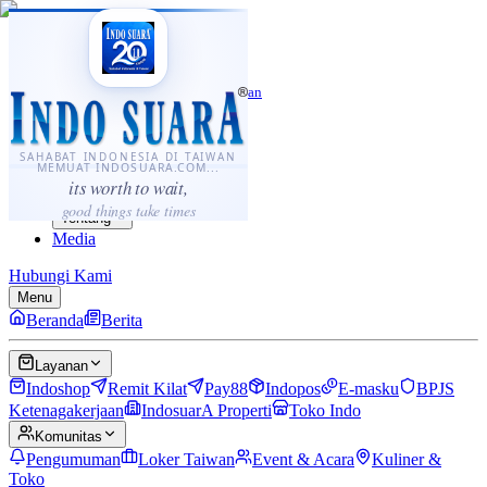
·
...
⌘K
ID
中文
Sahabat Indonesia di Taiwan
Berita
Layanan
SAHABAT INDONESIA DI TAIWAN
MEMUAT INDOSUARA.COM...
Komunitas
its worth to wait,
Panduan
good things take times
Tentang
Media
Hubungi Kami
Menu
Beranda
Berita
Layanan
Indoshop
Remit Kilat
Pay88
Indopos
E-masku
BPJS
Ketenagakerjaan
IndosuarA Properti
Toko Indo
Komunitas
Pengumuman
Loker Taiwan
Event & Acara
Kuliner &
Toko