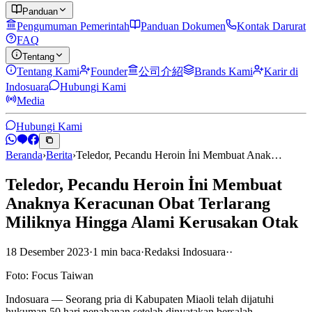
Panduan
Pengumuman Pemerintah
Panduan Dokumen
Kontak Darurat
FAQ
Tentang
Tentang Kami
Founder
公司介紹
Brands Kami
Karir di
Indosuara
Hubungi Kami
Media
Hubungi Kami
Beranda
›
Berita
›
Teledor, Pecandu Heroin İni Membuat Anak…
Teledor, Pecandu Heroin İni Membuat
Anaknya Keracunan Obat Terlarang
Miliknya Hingga Alami Kerusakan Otak
18 Desember 2023
·
1
min
baca
·
Redaksi Indosuara
·
·
Foto: Focus Taiwan
Indosuara — Seorang pria di Kabupaten Miaoli telah dijatuhi
hukuman 50 hari penahanan setelah dinyatakan bersalah