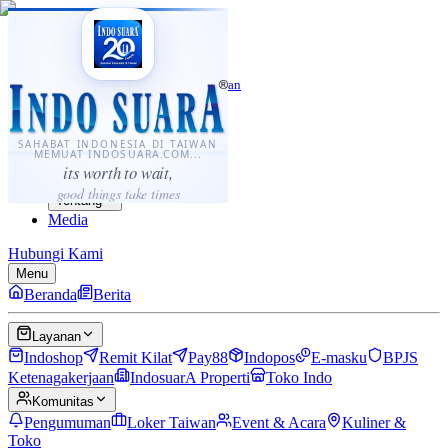
·
...
⌘K
ID
中文
Sahabat Indonesia di Taiwan
Berita
Layanan
SAHABAT INDONESIA DI TAIWAN
MEMUAT INDOSUARA.COM...
Komunitas
its worth to wait,
Panduan
good things take times
Tentang
Media
Hubungi Kami
Menu
Beranda
Berita
Layanan
Indoshop
Remit Kilat
Pay88
Indopos
E-masku
BPJS
Ketenagakerjaan
IndosuarA Properti
Toko Indo
Komunitas
Pengumuman
Loker Taiwan
Event & Acara
Kuliner &
Toko