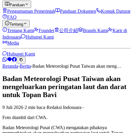
Panduan
Pengumuman Pemerintah
Panduan Dokumen
Kontak Darurat
FAQ
Tentang
Tentang Kami
Founder
公司介紹
Brands Kami
Karir di
Indosuara
Hubungi Kami
Media
Hubungi Kami
Beranda
›
Berita
›
Badan Meteorologi Pusat Taiwan akan meng…
Badan Meteorologi Pusat Taiwan akan
mengeluarkan peringatan laut dan darat
untuk Topan Bavi
9 Juli 2026
·
2
min
baca
·
Redaksi Indosuara
·
·
Foto diambil dari CWA.
Badan Meteorologi Pusat (CWA) mengatakan pihaknya
memperkirakan akan mengeluarkan peringatan laut untuk Topan