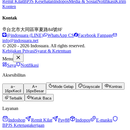
Remit Kilat
BPJS Kesehatan
Indopos
Media & Sosial
Notifikasi
Kirim
Konten
Kontak
台北市大同區寧夏路84號8F
@indosuara (LINE)
WhatsApp CS
Facebook Fanpage
info@indosuara.net
© 2020 - 2026 Indosuara. All rights reserved.
Kebijakan Privasi
Syarat & Ketentuan
Menu
Saya
Notifikasi
Aksesibilitas
a
A
Mode Gelap
Grayscale
Kontras
16
px
Kecil
16
px
Besar
Terbalik
Ketuk Baca
Layanan
Indoshop
Remit Kilat
Pay88
Indopos
E-masku
BPJS Ketenagakerjaan