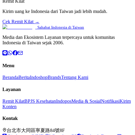
Remit Kilat
Kirim uang ke Indonesia dari Taiwan jadi lebih mudah.
Cek Remit Kilat →
Sahabat Indonesia di Taiwan
Media dan Ekosistem Layanan terpercaya untuk komunitas
Indonesia di Taiwan sejak 2006.
Menu
Beranda
Berita
Indoshop
Brands
Tentang Kami
Layanan
Remit Kilat
BPJS Kesehatan
Indopos
Media & Sosial
Notifikasi
Kirim
Konten
Kontak
台北市大同區寧夏路84號8F