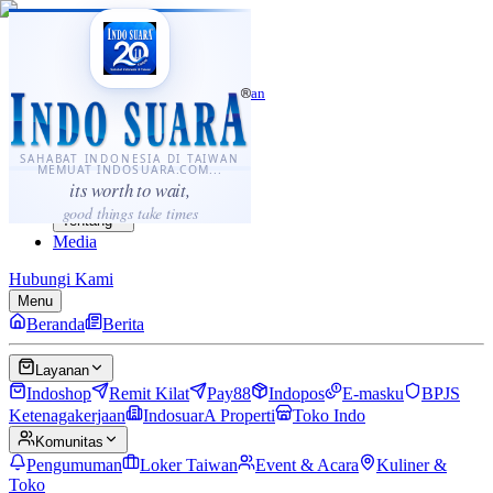
·
...
⌘K
ID
中文
Sahabat Indonesia di Taiwan
Berita
Layanan
SAHABAT INDONESIA DI TAIWAN
MEMUAT INDOSUARA.COM...
Komunitas
its worth to wait,
Panduan
good things take times
Tentang
Media
Hubungi Kami
Menu
Beranda
Berita
Layanan
Indoshop
Remit Kilat
Pay88
Indopos
E-masku
BPJS
Ketenagakerjaan
IndosuarA Properti
Toko Indo
Komunitas
Pengumuman
Loker Taiwan
Event & Acara
Kuliner &
Toko