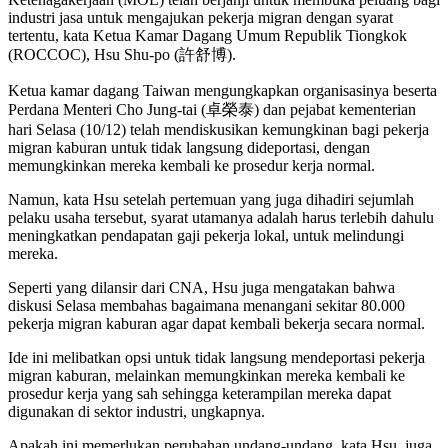
industri jasa untuk mengajukan pekerja migran dengan syarat
tertentu, kata Ketua Kamar Dagang Umum Republik Tiongkok
(ROCCOC), Hsu Shu-po (許舒博).
Ketua kamar dagang Taiwan mengungkapkan organisasinya beserta
Perdana Menteri Cho Jung-tai (卓榮泰) dan pejabat kementerian
hari Selasa (10/12) telah mendiskusikan kemungkinan bagi pekerja
migran kaburan untuk tidak langsung dideportasi, dengan
memungkinkan mereka kembali ke prosedur kerja normal.
Namun, kata Hsu setelah pertemuan yang juga dihadiri sejumlah
pelaku usaha tersebut, syarat utamanya adalah harus terlebih dahulu
meningkatkan pendapatan gaji pekerja lokal, untuk melindungi
mereka.
Seperti yang dilansir dari CNA, Hsu juga mengatakan bahwa
diskusi Selasa membahas bagaimana menangani sekitar 80.000
pekerja migran kaburan agar dapat kembali bekerja secara normal.
Ide ini melibatkan opsi untuk tidak langsung mendeportasi pekerja
migran kaburan, melainkan memungkinkan mereka kembali ke
prosedur kerja yang sah sehingga keterampilan mereka dapat
digunakan di sektor industri, ungkapnya.
Apakah ini memerlukan perubahan undang-undang, kata Hsu, juga