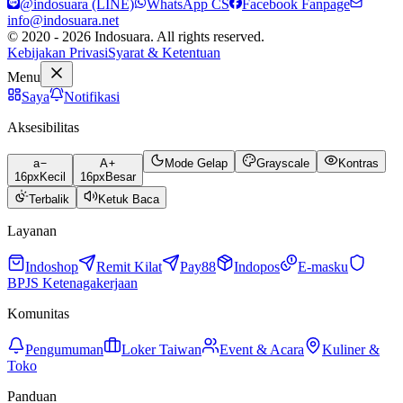
@indosuara (LINE)
WhatsApp CS
Facebook Fanpage
info@indosuara.net
© 2020 - 2026 Indosuara. All rights reserved.
Kebijakan Privasi
Syarat & Ketentuan
Menu
Saya
Notifikasi
Aksesibilitas
a
A
Mode Gelap
Grayscale
Kontras
16
px
Kecil
16
px
Besar
Terbalik
Ketuk Baca
Layanan
Indoshop
Remit Kilat
Pay88
Indopos
E-masku
BPJS Ketenagakerjaan
Komunitas
Pengumuman
Loker Taiwan
Event & Acara
Kuliner &
Toko
Panduan