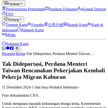
Panduan
Pengumuman Pemerintah
Panduan Dokumen
Kontak Darurat
FAQ
Tentang
Tentang Kami
Founder
公司介紹
Brands Kami
Karir di
Indosuara
Hubungi Kami
Media
Hubungi Kami
Beranda
›
Berita
›
Tak Dideportasi, Perdana Menteri Taiwan …
Tak Dideportasi, Perdana Menteri
Taiwan Rencanakan Pekerjakan Kembali
Pekerja Migran Kaburan
11 Desember 2024
·
1
min
baca
·
Redaksi Indosuara
·
·
Foto dokumentasi CNA.
Untuk mengatasi masalah kekurangan tenaga kerja, Kementerian
Ketenagakerjaan (MOL) telah berjanji untuk membuka peluang bagi