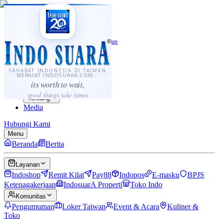
·
...
⌘K
ID
中文
Sahabat Indonesia di Taiwan
Berita
Layanan
SAHABAT INDONESIA DI TAIWAN
MEMUAT INDOSUARA.COM...
Komunitas
its worth to wait,
Panduan
good things take times
Tentang
Media
Hubungi Kami
Menu
Beranda
Berita
Layanan
Indoshop
Remit Kilat
Pay88
Indopos
E-masku
BPJS
Ketenagakerjaan
IndosuarA Properti
Toko Indo
Komunitas
Pengumuman
Loker Taiwan
Event & Acara
Kuliner &
Toko