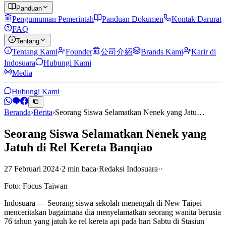
Panduan
Pengumuman Pemerintah
Panduan Dokumen
Kontak Darurat
FAQ
Tentang
Tentang Kami
Founder
公司介紹
Brands Kami
Karir di
Indosuara
Hubungi Kami
Media
Hubungi Kami
Beranda
›
Berita
›
Seorang Siswa Selamatkan Nenek yang Jatu…
Seorang Siswa Selamatkan Nenek yang
Jatuh di Rel Kereta Banqiao
27 Februari 2024
·
2
min
baca
·
Redaksi Indosuara
·
·
Foto: Focus Taiwan
Indosuara — Seorang siswa sekolah menengah di New Taipei
menceritakan bagaimana dia menyelamatkan seorang wanita berusia
76 tahun yang jatuh ke rel kereta api pada hari Sabtu di Stasiun