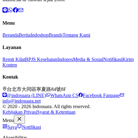
Menu
Beranda
Berita
Indoshop
Brands
Tentang Kami
Layanan
Remit Kilat
BPJS Kesehatan
Indopos
Media & Sosial
Notifikasi
Kirim
Konten
Kontak
台北市大同區寧夏路84號8F
@indosuara (LINE)
WhatsApp CS
Facebook Fanpage
info@indosuara.net
© 2020 - 2026 Indosuara. All rights reserved.
Kebijakan Privasi
Syarat & Ketentuan
Menu
Saya
Notifikasi
Aksesibilitas