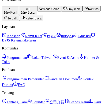
a
A
Mode Gelap
Grayscale
Kontras
16
px
Kecil
16
px
Besar
Terbalik
Ketuk Baca
Layanan
Indoshop
Remit Kilat
Pay88
Indopos
E-masku
BPJS Ketenagakerjaan
Komunitas
Pengumuman
Loker Taiwan
Event & Acara
Kuliner &
Toko
Panduan
Pengumuman Pemerintah
Panduan Dokumen
Kontak
Darurat
FAQ
Tentang
Tentang Kami
Founder
公司介紹
Brands Kami
Karir