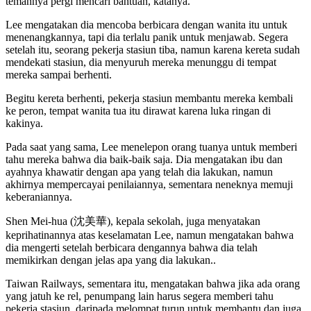
temannya pergi mencari bantuan, katanya.
Lee mengatakan dia mencoba berbicara dengan wanita itu untuk
menenangkannya, tapi dia terlalu panik untuk menjawab. Segera
setelah itu, seorang pekerja stasiun tiba, namun karena kereta sudah
mendekati stasiun, dia menyuruh mereka menunggu di tempat
mereka sampai berhenti.
Begitu kereta berhenti, pekerja stasiun membantu mereka kembali
ke peron, tempat wanita tua itu dirawat karena luka ringan di
kakinya.
Pada saat yang sama, Lee menelepon orang tuanya untuk memberi
tahu mereka bahwa dia baik-baik saja. Dia mengatakan ibu dan
ayahnya khawatir dengan apa yang telah dia lakukan, namun
akhirnya mempercayai penilaiannya, sementara neneknya memuji
keberaniannya.
Shen Mei-hua (沈美華), kepala sekolah, juga menyatakan
keprihatinannya atas keselamatan Lee, namun mengatakan bahwa
dia mengerti setelah berbicara dengannya bahwa dia telah
memikirkan dengan jelas apa yang dia lakukan..
Taiwan Railways, sementara itu, mengatakan bahwa jika ada orang
yang jatuh ke rel, penumpang lain harus segera memberi tahu
pekerja stasiun, daripada melompat turun untuk membantu dan juga