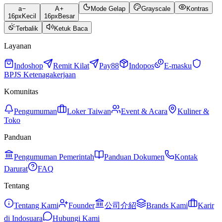
a
A
Mode Gelap
Grayscale
Kontras
16
px
Kecil
16
px
Besar
Terbalik
Ketuk Baca
Layanan
Indoshop
Remit Kilat
Pay88
Indopos
E-masku
BPJS Ketenagakerjaan
Komunitas
Pengumuman
Loker Taiwan
Event & Acara
Kuliner &
Toko
Panduan
Pengumuman Pemerintah
Panduan Dokumen
Kontak
Darurat
FAQ
Tentang
Tentang Kami
Founder
公司介紹
Brands Kami
Karir
di Indosuara
Hubungi Kami