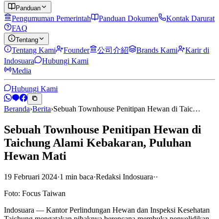
Panduan
Pengumuman Pemerintah
Panduan Dokumen
Kontak Darurat
FAQ
Tentang
Tentang Kami
Founder
公司介紹
Brands Kami
Karir di
Indosuara
Hubungi Kami
Media
Hubungi Kami
Beranda
›
Berita
›
Sebuah Townhouse Penitipan Hewan di Taic…
Sebuah Townhouse Penitipan Hewan di
Taichung Alami Kebakaran, Puluhan
Hewan Mati
19 Februari 2024
·
1
min
baca
·
Redaksi Indosuara
·
·
Foto: Focus Taiwan
Indosuara — Kantor Perlindungan Hewan dan Inspeksi Kesehatan
Taichung mengatakan pihaknya berencana membuka penyelidikan