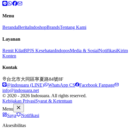
Menu
Beranda
Berita
Indoshop
Brands
Tentang Kami
Layanan
Remit Kilat
BPJS Kesehatan
Indopos
Media & Sosial
Notifikasi
Kirim
Konten
Kontak
台北市大同區寧夏路84號8F
@indosuara (LINE)
WhatsApp CS
Facebook Fanpage
info@indosuara.net
© 2020 - 2026 Indosuara. All rights reserved.
Kebijakan Privasi
Syarat & Ketentuan
Menu
Saya
Notifikasi
Aksesibilitas