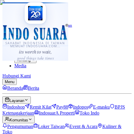
·
...
⌘K
ID
中文
Sahabat Indonesia di Taiwan
Berita
Layanan
SAHABAT INDONESIA DI TAIWAN
MEMUAT INDOSUARA.COM...
Komunitas
its worth to wait,
Panduan
good things take times
Tentang
Media
Hubungi Kami
Menu
Beranda
Berita
Layanan
Indoshop
Remit Kilat
Pay88
Indopos
E-masku
BPJS
Ketenagakerjaan
IndosuarA Properti
Toko Indo
Komunitas
Pengumuman
Loker Taiwan
Event & Acara
Kuliner &
Toko