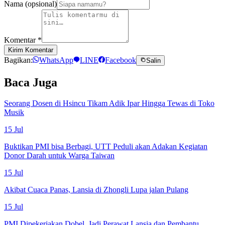
Nama (opsional)
Komentar
*
Kirim Komentar
Bagikan:
WhatsApp
LINE
Facebook
Salin
Baca Juga
Seorang Dosen di Hsincu Tikam Adik Ipar Hingga Tewas di Toko
Musik
15 Jul
Buktikan PMI bisa Berbagi, UTT Peduli akan Adakan Kegiatan
Donor Darah untuk Warga Taiwan
15 Jul
Akibat Cuaca Panas, Lansia di Zhongli Lupa jalan Pulang
15 Jul
PMI Dipekerjakan Dobel, Jadi Perawat Lansia dan Pembantu