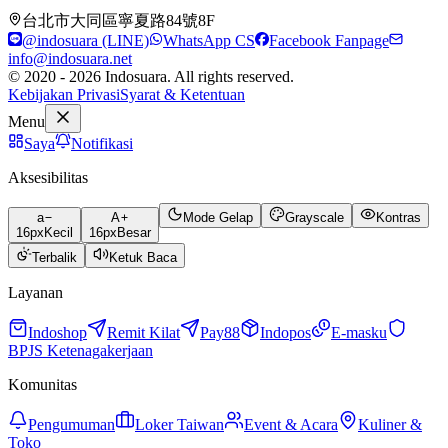
台北市大同區寧夏路84號8F
@indosuara (LINE)
WhatsApp CS
Facebook Fanpage
info@indosuara.net
© 2020 - 2026 Indosuara. All rights reserved.
Kebijakan Privasi
Syarat & Ketentuan
Menu
Saya
Notifikasi
Aksesibilitas
a
A
Mode Gelap
Grayscale
Kontras
16
px
Kecil
16
px
Besar
Terbalik
Ketuk Baca
Layanan
Indoshop
Remit Kilat
Pay88
Indopos
E-masku
BPJS Ketenagakerjaan
Komunitas
Pengumuman
Loker Taiwan
Event & Acara
Kuliner &
Toko