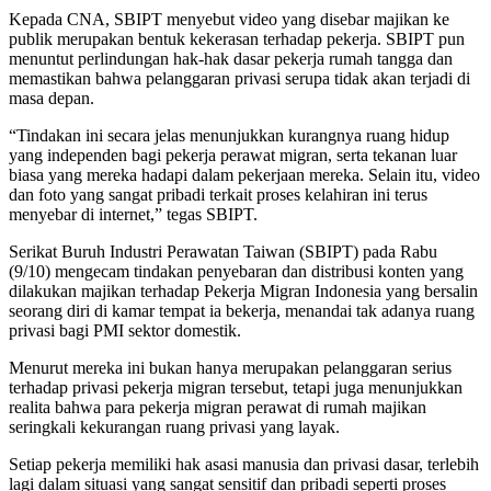
Kepada CNA, SBIPT menyebut video yang disebar majikan ke
publik merupakan bentuk kekerasan terhadap pekerja. SBIPT pun
menuntut perlindungan hak-hak dasar pekerja rumah tangga dan
memastikan bahwa pelanggaran privasi serupa tidak akan terjadi di
masa depan.
“Tindakan ini secara jelas menunjukkan kurangnya ruang hidup
yang independen bagi pekerja perawat migran, serta tekanan luar
biasa yang mereka hadapi dalam pekerjaan mereka. Selain itu, video
dan foto yang sangat pribadi terkait proses kelahiran ini terus
menyebar di internet,” tegas SBIPT.
Serikat Buruh Industri Perawatan Taiwan (SBIPT) pada Rabu
(9/10) mengecam tindakan penyebaran dan distribusi konten yang
dilakukan majikan terhadap Pekerja Migran Indonesia yang bersalin
seorang diri di kamar tempat ia bekerja, menandai tak adanya ruang
privasi bagi PMI sektor domestik.
Menurut mereka ini bukan hanya merupakan pelanggaran serius
terhadap privasi pekerja migran tersebut, tetapi juga menunjukkan
realita bahwa para pekerja migran perawat di rumah majikan
seringkali kekurangan ruang privasi yang layak.
Setiap pekerja memiliki hak asasi manusia dan privasi dasar, terlebih
lagi dalam situasi yang sangat sensitif dan pribadi seperti proses