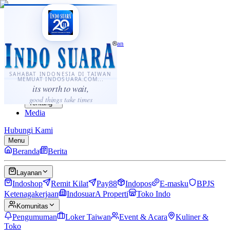
·
...
⌘K
ID
中文
Sahabat Indonesia di Taiwan
Berita
Layanan
SAHABAT INDONESIA DI TAIWAN
MEMUAT INDOSUARA.COM...
Komunitas
its worth to wait,
Panduan
good things take times
Tentang
Media
Hubungi Kami
Menu
Beranda
Berita
Layanan
Indoshop
Remit Kilat
Pay88
Indopos
E-masku
BPJS
Ketenagakerjaan
IndosuarA Properti
Toko Indo
Komunitas
Pengumuman
Loker Taiwan
Event & Acara
Kuliner &
Toko