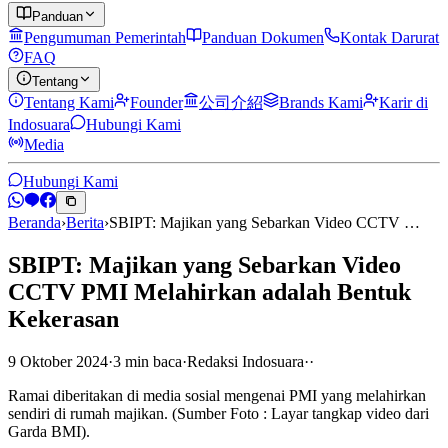
Panduan
Pengumuman Pemerintah
Panduan Dokumen
Kontak Darurat
FAQ
Tentang
Tentang Kami
Founder
公司介紹
Brands Kami
Karir di
Indosuara
Hubungi Kami
Media
Hubungi Kami
Beranda
›
Berita
›
SBIPT: Majikan yang Sebarkan Video CCTV …
SBIPT: Majikan yang Sebarkan Video
CCTV PMI Melahirkan adalah Bentuk
Kekerasan
9 Oktober 2024
·
3
min
baca
·
Redaksi Indosuara
·
·
Ramai diberitakan di media sosial mengenai PMI yang melahirkan
sendiri di rumah majikan. (Sumber Foto : Layar tangkap video dari
Garda BMI).