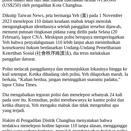
(US$250) oleh pengadilan Kota Changhua.
Dikutip Taiwan News, pria bermarga Yeh (葉) pada 1 November
2023 menelepon 110 dalam keadaan mabuk tetapi menolak
mengungkapkan identitasnya setelah panggilan tersebut dijawab,
menurut putusan ringkasan pidana yang dirilis pada Selasa (20
Februari), lapor CNA. Meskipun polisi berupaya memperingatkan
Yeh bahwa penyalahgunaan 110 lebih lanjut akan menimbulkan
konsekuensi hukum berdasarkan Undang-Undang Pemeliharaan
Ketertiban Sosial (社會秩序維護法), dia terus melakukan
panggilan darurat.
Polisi melacak panggilannya dan menunjukkan lokasinya hingga ke
kuil setempat. Ketika dihadang oleh polisi, Yeh dilaporkan marah. Ia
berkata, "Kalian berdua, jangan meninggikan suaramu padaku,"
lapor China Times.
Dia mengabaikan teguran polisi dan menelepon sebanyak 24 kali
pada sore itu. Kemudian, polisi membawanya ke kantor polisi dan
ketika ditanyai, Yeh mengaku mabuk dan tidak mengetahui apa
yang terjadi.
Hakim di Pengadilan Distrik Changhua menyatakan bahwa
terdakwa menelepon hotline laporan 110 tanpa alasan, mengganggu
polisi yang sedang bertugas, menolak mendengarkan bujukan polisi,