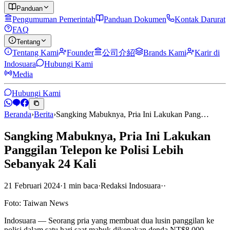
Panduan
Pengumuman Pemerintah
Panduan Dokumen
Kontak Darurat
FAQ
Tentang
Tentang Kami
Founder
公司介紹
Brands Kami
Karir di
Indosuara
Hubungi Kami
Media
Hubungi Kami
Beranda
›
Berita
›
Sangking Mabuknya, Pria Ini Lakukan Pang…
Sangking Mabuknya, Pria Ini Lakukan
Panggilan Telepon ke Polisi Lebih
Sebanyak 24 Kali
21 Februari 2024
·
1
min
baca
·
Redaksi Indosuara
·
·
Foto: Taiwan News
Indosuara — Seorang pria yang membuat dua lusin panggilan ke
polisi dalam satu hari saat mabuk dikenakan denda NT$8.000