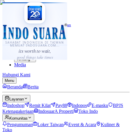
·
...
⌘K
ID
中文
Sahabat Indonesia di Taiwan
Berita
Layanan
SAHABAT INDONESIA DI TAIWAN
MEMUAT INDOSUARA.COM...
Komunitas
its worth to wait,
Panduan
good things take times
Tentang
Media
Hubungi Kami
Menu
Beranda
Berita
Layanan
Indoshop
Remit Kilat
Pay88
Indopos
E-masku
BPJS
Ketenagakerjaan
IndosuarA Properti
Toko Indo
Komunitas
Pengumuman
Loker Taiwan
Event & Acara
Kuliner &
Toko