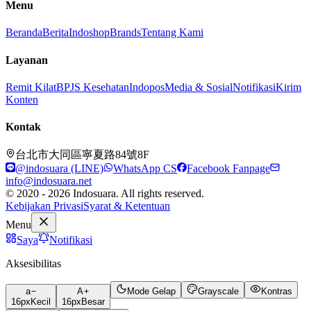
Menu
Beranda
Berita
Indoshop
Brands
Tentang Kami
Layanan
Remit Kilat
BPJS Kesehatan
Indopos
Media & Sosial
Notifikasi
Kirim
Konten
Kontak
台北市大同區寧夏路84號8F
@indosuara (LINE)
WhatsApp CS
Facebook Fanpage
info@indosuara.net
© 2020 - 2026 Indosuara. All rights reserved.
Kebijakan Privasi
Syarat & Ketentuan
Menu
Saya
Notifikasi
Aksesibilitas
a
A
Mode Gelap
Grayscale
Kontras
16
px
Kecil
16
px
Besar