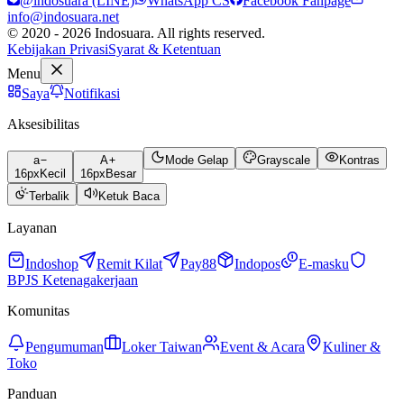
@indosuara (LINE)
WhatsApp CS
Facebook Fanpage
info@indosuara.net
© 2020 - 2026 Indosuara. All rights reserved.
Kebijakan Privasi
Syarat & Ketentuan
Menu
Saya
Notifikasi
Aksesibilitas
a
A
Mode Gelap
Grayscale
Kontras
16
px
Kecil
16
px
Besar
Terbalik
Ketuk Baca
Layanan
Indoshop
Remit Kilat
Pay88
Indopos
E-masku
BPJS Ketenagakerjaan
Komunitas
Pengumuman
Loker Taiwan
Event & Acara
Kuliner &
Toko
Panduan