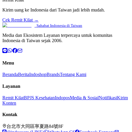
Kirim uang ke Indonesia dari Taiwan jadi lebih mudah.
Cek Remit Kilat →
Sahabat Indonesia di Taiwan
Media dan Ekosistem Layanan terpercaya untuk komunitas
Indonesia di Taiwan sejak 2006.
Menu
Beranda
Berita
Indoshop
Brands
Tentang Kami
Layanan
Remit Kilat
BPJS Kesehatan
Indopos
Media & Sosial
Notifikasi
Kirim
Konten
Kontak
台北市大同區寧夏路84號8F