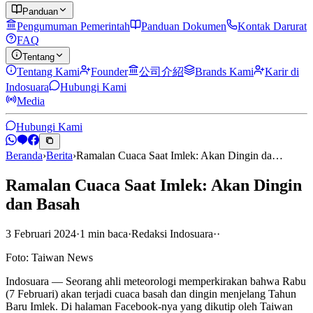
Panduan
Pengumuman Pemerintah
Panduan Dokumen
Kontak Darurat
FAQ
Tentang
Tentang Kami
Founder
公司介紹
Brands Kami
Karir di
Indosuara
Hubungi Kami
Media
Hubungi Kami
Beranda
›
Berita
›
Ramalan Cuaca Saat Imlek: Akan Dingin da…
Ramalan Cuaca Saat Imlek: Akan Dingin
dan Basah
3 Februari 2024
·
1
min
baca
·
Redaksi Indosuara
·
·
Foto: Taiwan News
Indosuara — Seorang ahli meteorologi memperkirakan bahwa Rabu
(7 Februari) akan terjadi cuaca basah dan dingin menjelang Tahun
Baru Imlek. Di halaman Facebook-nya yang dikutip oleh Taiwan