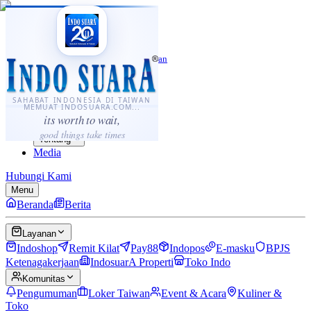
·
...
⌘K
ID
中文
Sahabat Indonesia di Taiwan
Berita
Layanan
SAHABAT INDONESIA DI TAIWAN
MEMUAT INDOSUARA.COM...
Komunitas
its worth to wait,
Panduan
good things take times
Tentang
Media
Hubungi Kami
Menu
Beranda
Berita
Layanan
Indoshop
Remit Kilat
Pay88
Indopos
E-masku
BPJS
Ketenagakerjaan
IndosuarA Properti
Toko Indo
Komunitas
Pengumuman
Loker Taiwan
Event & Acara
Kuliner &
Toko