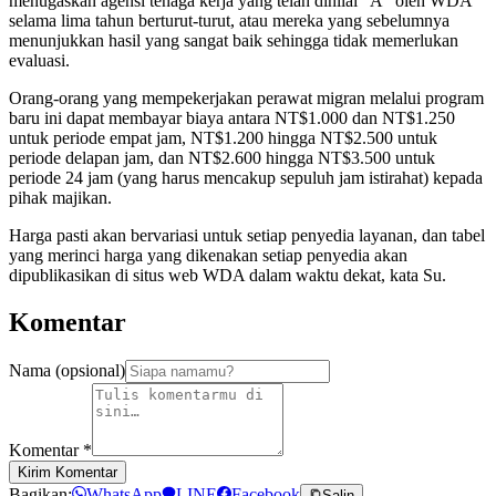
menugaskan agensi tenaga kerja yang telah dinilai "A" oleh WDA
selama lima tahun berturut-turut, atau mereka yang sebelumnya
menunjukkan hasil yang sangat baik sehingga tidak memerlukan
evaluasi.
Orang-orang yang mempekerjakan perawat migran melalui program
baru ini dapat membayar biaya antara NT$1.000 dan NT$1.250
untuk periode empat jam, NT$1.200 hingga NT$2.500 untuk
periode delapan jam, dan NT$2.600 hingga NT$3.500 untuk
periode 24 jam (yang harus mencakup sepuluh jam istirahat) kepada
pihak majikan.
Harga pasti akan bervariasi untuk setiap penyedia layanan, dan tabel
yang merinci harga yang dikenakan setiap penyedia akan
dipublikasikan di situs web WDA dalam waktu dekat, kata Su.
Komentar
Nama (opsional)
Komentar
*
Kirim Komentar
Bagikan:
WhatsApp
LINE
Facebook
Salin