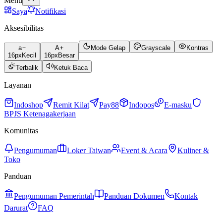
Menu
Saya
Notifikasi
Aksesibilitas
a
A
Mode Gelap
Grayscale
Kontras
16
px
Kecil
16
px
Besar
Terbalik
Ketuk Baca
Layanan
Indoshop
Remit Kilat
Pay88
Indopos
E-masku
BPJS Ketenagakerjaan
Komunitas
Pengumuman
Loker Taiwan
Event & Acara
Kuliner &
Toko
Panduan
Pengumuman Pemerintah
Panduan Dokumen
Kontak
Darurat
FAQ