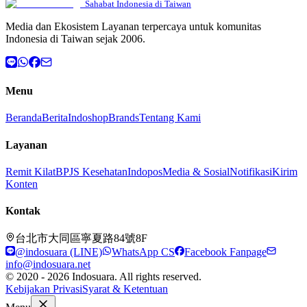
Sahabat Indonesia di Taiwan
Media dan Ekosistem Layanan terpercaya untuk komunitas
Indonesia di Taiwan sejak 2006.
Menu
Beranda
Berita
Indoshop
Brands
Tentang Kami
Layanan
Remit Kilat
BPJS Kesehatan
Indopos
Media & Sosial
Notifikasi
Kirim
Konten
Kontak
台北市大同區寧夏路84號8F
@indosuara (LINE)
WhatsApp CS
Facebook Fanpage
info@indosuara.net
© 2020 - 2026 Indosuara. All rights reserved.
Kebijakan Privasi
Syarat & Ketentuan