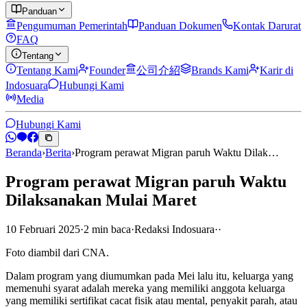
Panduan
Pengumuman Pemerintah
Panduan Dokumen
Kontak Darurat
FAQ
Tentang
Tentang Kami
Founder
公司介紹
Brands Kami
Karir di
Indosuara
Hubungi Kami
Media
Hubungi Kami
Beranda
›
Berita
›
Program perawat Migran paruh Waktu Dilak…
Program perawat Migran paruh Waktu
Dilaksanakan Mulai Maret
10 Februari 2025
·
2
min
baca
·
Redaksi Indosuara
·
·
Foto diambil dari CNA.
Dalam program yang diumumkan pada Mei lalu itu, keluarga yang
memenuhi syarat adalah mereka yang memiliki anggota keluarga
yang memiliki sertifikat cacat fisik atau mental, penyakit parah, atau