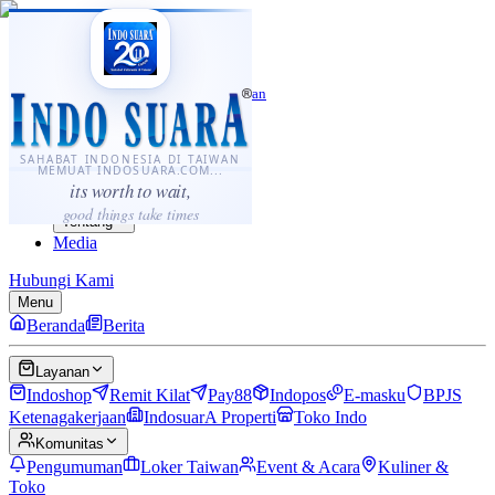
·
...
⌘K
ID
中文
Sahabat Indonesia di Taiwan
Berita
Layanan
SAHABAT INDONESIA DI TAIWAN
MEMUAT INDOSUARA.COM...
Komunitas
its worth to wait,
Panduan
good things take times
Tentang
Media
Hubungi Kami
Menu
Beranda
Berita
Layanan
Indoshop
Remit Kilat
Pay88
Indopos
E-masku
BPJS
Ketenagakerjaan
IndosuarA Properti
Toko Indo
Komunitas
Pengumuman
Loker Taiwan
Event & Acara
Kuliner &
Toko