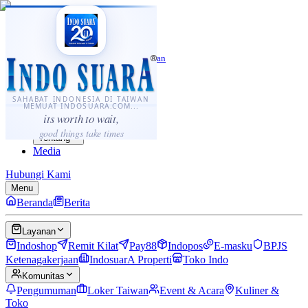
·
...
⌘K
ID
中文
Sahabat Indonesia di Taiwan
Berita
Layanan
SAHABAT INDONESIA DI TAIWAN
MEMUAT INDOSUARA.COM...
Komunitas
its worth to wait,
Panduan
good things take times
Tentang
Media
Hubungi Kami
Menu
Beranda
Berita
Layanan
Indoshop
Remit Kilat
Pay88
Indopos
E-masku
BPJS
Ketenagakerjaan
IndosuarA Properti
Toko Indo
Komunitas
Pengumuman
Loker Taiwan
Event & Acara
Kuliner &
Toko