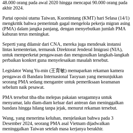
48.000 orang pada awal 2020 hingga mencapai 90.000 orang pada
akhir 2024.
Partai oposisi utama Taiwan, Kuomintang (KMT) hari Selasa (14/1)
mengkritik bahwa pemerintah gagal mengelola pekerja migran asing
(PMA) dalam jangka panjang, dengan menyebutkan jumlah PMA
kaburan terus meningkat.
Seperti yang dilansir dari CNA, mereka juga mendesak instansi
lintas kementerian, termasuk Direktorat Jenderal Imigrasi (NIA),
untuk memperketat pengawasan dan mengusulkan langkah-langkah
perbaikan konkret guna menyelesaikan masalah tersebut.
Legislator Wang Yu-min (王育敏) memaparkan rekaman kamera
pengawas di Bandara Internasional Taoyuan yang menunjukkan
seorang PMA sedang mengantre untuk pemeriksaan keamanan
sebelum naik pesawat.
PMA tersebut tiba-tiba melepas pakaian seragamnya untuk
menyamar, lalu diam-diam keluar dari antrean dan meninggalkan
bandara hingga hilang tanpa jejak, menurut rekaman tersebut.
Wang, yang menerima keluhan, menjelaskan bahwa pada 3
Desember 2024, seorang PMA asal Vietnam dijadwalkan
meninggalkan Taiwan setelah masa kerjanya berakhir.