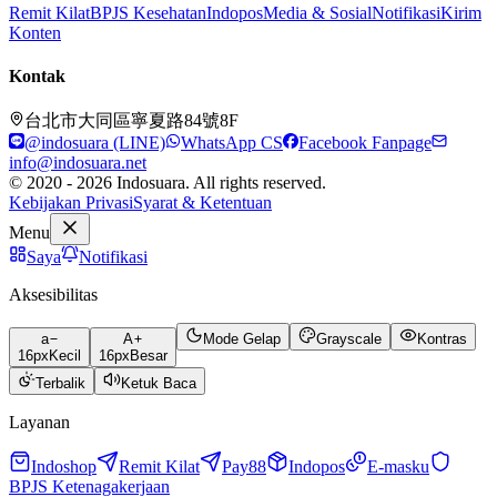
Remit Kilat
BPJS Kesehatan
Indopos
Media & Sosial
Notifikasi
Kirim
Konten
Kontak
台北市大同區寧夏路84號8F
@indosuara (LINE)
WhatsApp CS
Facebook Fanpage
info@indosuara.net
© 2020 - 2026 Indosuara. All rights reserved.
Kebijakan Privasi
Syarat & Ketentuan
Menu
Saya
Notifikasi
Aksesibilitas
a
A
Mode Gelap
Grayscale
Kontras
16
px
Kecil
16
px
Besar
Terbalik
Ketuk Baca
Layanan
Indoshop
Remit Kilat
Pay88
Indopos
E-masku
BPJS Ketenagakerjaan