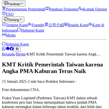
Panduan
Pengumuman Pemerintah
Panduan Dokumen
Kontak Darurat
FAQ
Tentang
Tentang Kami
Founder
公司介紹
Brands Kami
Karir di
Indosuara
Hubungi Kami
Media
Hubungi Kami
Beranda
›
Berita
›
KMT Kritik Pemerintah Taiwan karena Angk…
KMT Kritik Pemerintah Taiwan karena
Angka PMA Kaburan Terus Naik
15 Januari 2025
·
2
min
baca
·
Redaksi Indosuara
·
·
Foto dokumentasi CNA.
Fraksi Yuan Legislatif (Parlemen Taiwan) KMT dalam sebuah
konferensi pers hari Selasa menunjukkan bahwa jumlah PMA
kaburan meningkat dalam beberapa tahun terakhir, dari lebih dari