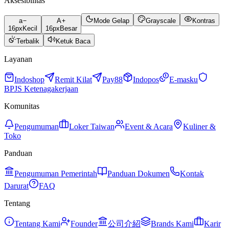
Aksesibilitas
a
A
Mode Gelap
Grayscale
Kontras
16
px
Kecil
16
px
Besar
Terbalik
Ketuk Baca
Layanan
Indoshop
Remit Kilat
Pay88
Indopos
E-masku
BPJS Ketenagakerjaan
Komunitas
Pengumuman
Loker Taiwan
Event & Acara
Kuliner &
Toko
Panduan
Pengumuman Pemerintah
Panduan Dokumen
Kontak
Darurat
FAQ
Tentang
Tentang Kami
Founder
公司介紹
Brands Kami
Karir