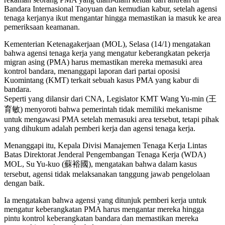
Bandara Internasional Taoyuan dan kemudian kabur, setelah agensi
tenaga kerjanya ikut mengantar hingga memastikan ia masuk ke area
pemeriksaan keamanan.
Kementerian Ketenagakerjaan (MOL), Selasa (14/1) mengatakan
bahwa agensi tenaga kerja yang mengatur keberangkatan pekerja
migran asing (PMA) harus memastikan mereka memasuki area
kontrol bandara, menanggapi laporan dari partai oposisi
Kuomintang (KMT) terkait sebuah kasus PMA yang kabur di
bandara.
Seperti yang dilansir dari CNA, Legislator KMT Wang Yu-min (王
育敏) menyoroti bahwa pemerintah tidak memiliki mekanisme
untuk mengawasi PMA setelah memasuki area tersebut, tetapi pihak
yang dihukum adalah pemberi kerja dan agensi tenaga kerja.
Menanggapi itu, Kepala Divisi Manajemen Tenaga Kerja Lintas
Batas Direktorat Jenderal Pengembangan Tenaga Kerja (WDA)
MOL, Su Yu-kuo (蘇裕國), mengatakan bahwa dalam kasus
tersebut, agensi tidak melaksanakan tanggung jawab pengelolaan
dengan baik.
Ia mengatakan bahwa agensi yang ditunjuk pemberi kerja untuk
mengatur keberangkatan PMA harus mengantar mereka hingga
pintu kontrol keberangkatan bandara dan memastikan mereka