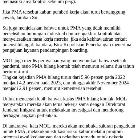
memasuki area kontrol sebelum pergi.
Jika PMA tersebut kabur, pemberi kerja akan turut bertanggung
jawab, tambah Su.
Su juga menjelaskan bahwa untuk PMA yang tidak memiliki
perselisihan hubungan industrial dan mengakhiri kontrak atau
menyelesaikan masa kerja mereka, jika ada kekhawatiran terkait
potensi hilang di bandara, Biro Kepolisian Penerbangan menerima
pengajuan layanan pendampingan boarding.
MOL juga merilis pernyataan yang menyebutkan bahwa setelah
pandemi, rasio PMA hilang kontak telah menurun selama dua tahun
berturut-turut.
Tingkat kejadian PMA hilang turun dari 5,96 persen pada 2022
menjadi 4,2 persen pada 2023, dan hingga akhir November 2024
menjadi 2,91 persen, menurut kementerian tersebut.
Untuk mencegah lebih banyak kasus PMA hilang kontak, MOL
menyatakan mereka akan terus bekerja sama dengan Direktorat
Jenderal Imigrasi untuk melakukan investigasi dan mendorong
berbagai langkah perbaikan.
Di antaranya, kata MOL, mereka akan membuka saluran pengaduan
untuk PMA, melakukan edukasi risiko kabur melalui program
orientasi awal kedatangan dan pelatihan terpadu untuk pekerja