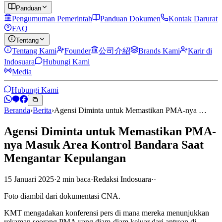
Panduan
Pengumuman Pemerintah
Panduan Dokumen
Kontak Darurat
FAQ
Tentang
Tentang Kami
Founder
公司介紹
Brands Kami
Karir di
Indosuara
Hubungi Kami
Media
Hubungi Kami
Beranda
›
Berita
›
Agensi Diminta untuk Memastikan PMA-nya …
Agensi Diminta untuk Memastikan PMA-
nya Masuk Area Kontrol Bandara Saat
Mengantar Kepulangan
15 Januari 2025
·
2
min
baca
·
Redaksi Indosuara
·
·
Foto diambil dari dokumentasi CNA.
KMT mengadakan konferensi pers di mana mereka menunjukkan
rekaman seorang PMA yang diam-diam keluar dari antrean di