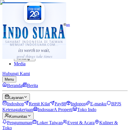
·
...
⌘K
ID
中文
Sahabat Indonesia di Taiwan
Berita
Layanan
SAHABAT INDONESIA DI TAIWAN
MEMUAT INDOSUARA.COM...
Komunitas
its worth to wait,
Panduan
good things take times
Tentang
Media
Hubungi Kami
Menu
Beranda
Berita
Layanan
Indoshop
Remit Kilat
Pay88
Indopos
E-masku
BPJS
Ketenagakerjaan
IndosuarA Properti
Toko Indo
Komunitas
Pengumuman
Loker Taiwan
Event & Acara
Kuliner &
Toko