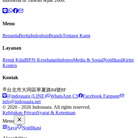
Indonesia di Taiwan sejak 2006.
Menu
Beranda
Berita
Indoshop
Brands
Tentang Kami
Layanan
Remit Kilat
BPJS Kesehatan
Indopos
Media & Sosial
Notifikasi
Kirim
Konten
Kontak
台北市大同區寧夏路84號8F
@indosuara (LINE)
WhatsApp CS
Facebook Fanpage
info@indosuara.net
© 2020 - 2026 Indosuara. All rights reserved.
Kebijakan Privasi
Syarat & Ketentuan
Menu
Saya
Notifikasi