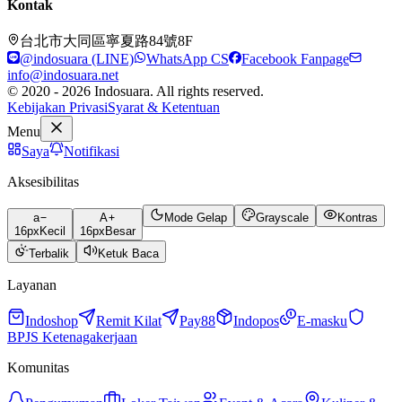
Kontak
台北市大同區寧夏路84號8F
@indosuara (LINE)
WhatsApp CS
Facebook Fanpage
info@indosuara.net
© 2020 - 2026 Indosuara. All rights reserved.
Kebijakan Privasi
Syarat & Ketentuan
Menu
Saya
Notifikasi
Aksesibilitas
a
A
Mode Gelap
Grayscale
Kontras
16
px
Kecil
16
px
Besar
Terbalik
Ketuk Baca
Layanan
Indoshop
Remit Kilat
Pay88
Indopos
E-masku
BPJS Ketenagakerjaan
Komunitas