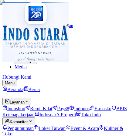
·
...
⌘K
ID
中文
Sahabat Indonesia di Taiwan
Berita
Layanan
SAHABAT INDONESIA DI TAIWAN
MEMUAT INDOSUARA.COM...
Komunitas
its worth to wait,
Panduan
good things take times
Tentang
Media
Hubungi Kami
Menu
Beranda
Berita
Layanan
Indoshop
Remit Kilat
Pay88
Indopos
E-masku
BPJS
Ketenagakerjaan
IndosuarA Properti
Toko Indo
Komunitas
Pengumuman
Loker Taiwan
Event & Acara
Kuliner &
Toko