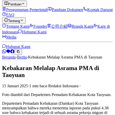
Panduan
Pengumuman Pemerintah
Panduan Dokumen
Kontak Darurat
FAQ
Tentang
Tentang Kami
Founder
公司介紹
Brands Kami
Karir di
Indosuara
Hubungi Kami
Media
Hubungi Kami
Beranda
›
Berita
›
Kebakaran Melalap Asrama PMA di Taoyuan
Kebakaran Melalap Asrama PMA di
Taoyuan
15 Januari 2025
·
1
min
baca
·
Redaksi Indosuara
·
·
Foto diambil dari Departemen Pemadam Kebakaran Kota Taoyuan.
Departemen Pemadam Kebakaran (Damkar) Kota Taoyuan
menyampaikan bahwa mereka menerima laporan pada pukul 4.38
sore bahwa kebakaran terjadi di sebuah asrama pekerja migran di