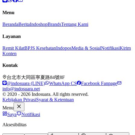
Menu
Beranda
Berita
Indoshop
Brands
Tentang Kami
Layanan
Remit Kilat
BPJS Kesehatan
Indopos
Media & Sosial
Notifikasi
Kirim
Konten
Kontak
台北市大同區寧夏路84號8F
@indosuara (LINE)
WhatsApp CS
Facebook Fanpage
info@indosuara.net
© 2020 - 2026 Indosuara. All rights reserved.
Kebijakan Privasi
Syarat & Ketentuan
Menu
Saya
Notifikasi
Aksesibilitas