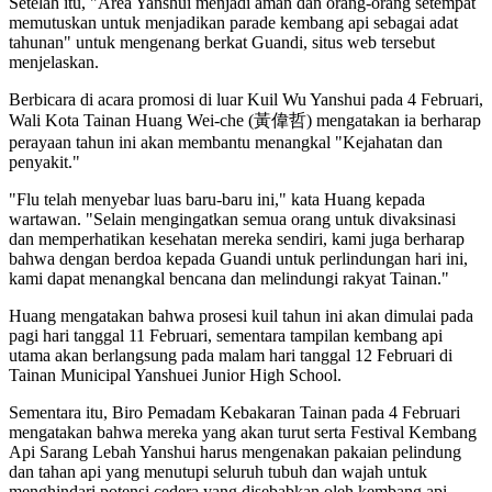
Setelah itu, "Area Yanshui menjadi aman dan orang-orang setempat
memutuskan untuk menjadikan parade kembang api sebagai adat
tahunan" untuk mengenang berkat Guandi, situs web tersebut
menjelaskan.
Berbicara di acara promosi di luar Kuil Wu Yanshui pada 4 Februari,
Wali Kota Tainan Huang Wei-che (黃偉哲) mengatakan ia berharap
perayaan tahun ini akan membantu menangkal "Kejahatan dan
penyakit."
"Flu telah menyebar luas baru-baru ini," kata Huang kepada
wartawan. "Selain mengingatkan semua orang untuk divaksinasi
dan memperhatikan kesehatan mereka sendiri, kami juga berharap
bahwa dengan berdoa kepada Guandi untuk perlindungan hari ini,
kami dapat menangkal bencana dan melindungi rakyat Tainan."
Huang mengatakan bahwa prosesi kuil tahun ini akan dimulai pada
pagi hari tanggal 11 Februari, sementara tampilan kembang api
utama akan berlangsung pada malam hari tanggal 12 Februari di
Tainan Municipal Yanshuei Junior High School.
Sementara itu, Biro Pemadam Kebakaran Tainan pada 4 Februari
mengatakan bahwa mereka yang akan turut serta Festival Kembang
Api Sarang Lebah Yanshui harus mengenakan pakaian pelindung
dan tahan api yang menutupi seluruh tubuh dan wajah untuk
menghindari potensi cedera yang disebabkan oleh kembang api.