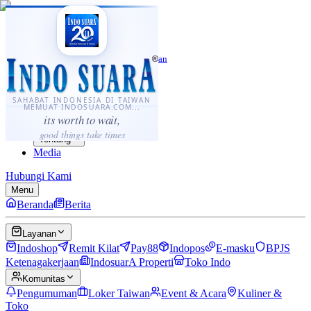
·
...
⌘K
ID
中文
Sahabat Indonesia di Taiwan
Berita
Layanan
SAHABAT INDONESIA DI TAIWAN
MEMUAT INDOSUARA.COM...
Komunitas
its worth to wait,
Panduan
good things take times
Tentang
Media
Hubungi Kami
Menu
Beranda
Berita
Layanan
Indoshop
Remit Kilat
Pay88
Indopos
E-masku
BPJS
Ketenagakerjaan
IndosuarA Properti
Toko Indo
Komunitas
Pengumuman
Loker Taiwan
Event & Acara
Kuliner &
Toko