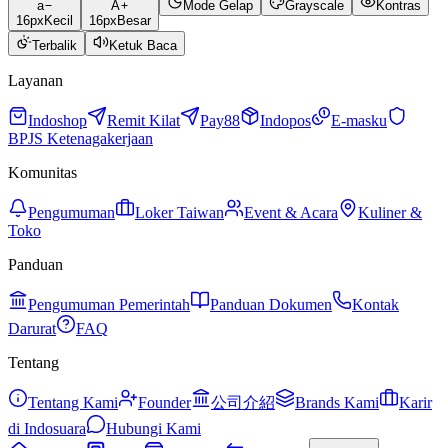
a
A
Mode Gelap
Grayscale
Kontras
16
px
Kecil
16
px
Besar
Terbalik
Ketuk Baca
Layanan
Indoshop
Remit Kilat
Pay88
Indopos
E-masku
BPJS Ketenagakerjaan
Komunitas
Pengumuman
Loker Taiwan
Event & Acara
Kuliner &
Toko
Panduan
Pengumuman Pemerintah
Panduan Dokumen
Kontak
Darurat
FAQ
Tentang
Tentang Kami
Founder
公司介紹
Brands Kami
Karir
di Indosuara
Hubungi Kami