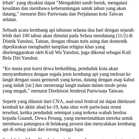
lebah" yang diyakini dapat "Mengakhiri nasib buruk, mengatasi
kesulitan dan membawa keberuntungan untuk tahun yang akan
datang," menurut Biro Pariwisata dan Perjalanan kota Taiwan
selatan.
Sebuah acara kembang api tahunan selama dua hari dengan sejarah
lebih dari 100 tahun akan dimulai pada Selasa mendatang (11/2) di
Distrik Yanshui, Tainan, dengan ribuan turis asing dan domestik
diperkirakan menghadiri tampilan religius khas yang
diselenggarakan oleh Kuil Wu Yanshui, juga dikenal sebagai Kuil
Bela Diri Yanshui.
"Ke mana pun kursi dewa berkeliling, penduduk kota akan
menyambutnya dengan segala jenis kembang api yang melesat ke
langit dengan suara gemuruh yang keras, datang dengan asap kabut
yang indah [sic] dan menerangi langit malam dalam mode pesta
yang megah," menurut Direktorat Jenderal Pariwisata Taiwan.
Seperti yang dilansir dari CNA, asal-usul festival ini dapat ditelusuri
kembali ke akhir abad ke-19, kata situs web pariwisata resmi
tersebut, ketika penduduk setempat yang terkena wabah berdoa
kepada Guandi, Dewa Perang, yang memerintahkan mereka untuk
membawa patungnya di belakang prosesi dan menyalakan kembang
api di setiap jalan dan lorong hingga fajar.