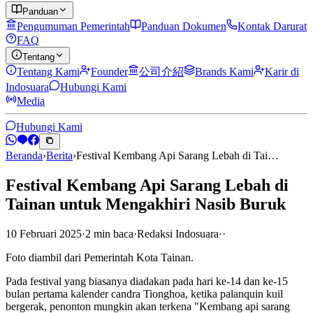
Panduan
Pengumuman Pemerintah
Panduan Dokumen
Kontak Darurat
FAQ
Tentang
Tentang Kami
Founder
公司介紹
Brands Kami
Karir di
Indosuara
Hubungi Kami
Media
Hubungi Kami
Beranda
›
Berita
›
Festival Kembang Api Sarang Lebah di Tai…
Festival Kembang Api Sarang Lebah di
Tainan untuk Mengakhiri Nasib Buruk
10 Februari 2025
·
2
min
baca
·
Redaksi Indosuara
·
·
Foto diambil dari Pemerintah Kota Tainan.
Pada festival yang biasanya diadakan pada hari ke-14 dan ke-15
bulan pertama kalender candra Tionghoa, ketika palanquin kuil
bergerak, penonton mungkin akan terkena "Kembang api sarang