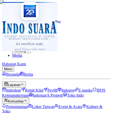
·
...
⌘K
ID
中文
Sahabat Indonesia di Taiwan
Berita
Layanan
SAHABAT INDONESIA DI TAIWAN
MEMUAT INDOSUARA.COM...
Komunitas
its worth to wait,
Panduan
good things take times
Tentang
Media
Hubungi Kami
Menu
Beranda
Berita
Layanan
Indoshop
Remit Kilat
Pay88
Indopos
E-masku
BPJS
Ketenagakerjaan
IndosuarA Properti
Toko Indo
Komunitas
Pengumuman
Loker Taiwan
Event & Acara
Kuliner &
Toko