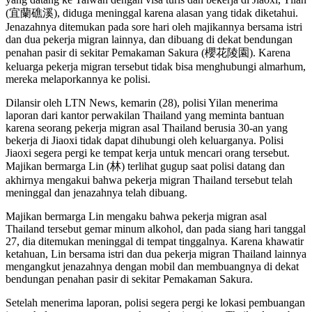
(宜蘭礁溪), diduga meninggal karena alasan yang tidak diketahui.
Jenazahnya ditemukan pada sore hari oleh majikannya bersama istri
dan dua pekerja migran lainnya, dan dibuang di dekat bendungan
penahan pasir di sekitar Pemakaman Sakura (櫻花陵園). Karena
keluarga pekerja migran tersebut tidak bisa menghubungi almarhum,
mereka melaporkannya ke polisi.
Dilansir oleh LTN News, kemarin (28), polisi Yilan menerima
laporan dari kantor perwakilan Thailand yang meminta bantuan
karena seorang pekerja migran asal Thailand berusia 30-an yang
bekerja di Jiaoxi tidak dapat dihubungi oleh keluarganya. Polisi
Jiaoxi segera pergi ke tempat kerja untuk mencari orang tersebut.
Majikan bermarga Lin (林) terlihat gugup saat polisi datang dan
akhirnya mengakui bahwa pekerja migran Thailand tersebut telah
meninggal dan jenazahnya telah dibuang.
Majikan bermarga Lin mengaku bahwa pekerja migran asal
Thailand tersebut gemar minum alkohol, dan pada siang hari tanggal
27, dia ditemukan meninggal di tempat tinggalnya. Karena khawatir
ketahuan, Lin bersama istri dan dua pekerja migran Thailand lainnya
mengangkut jenazahnya dengan mobil dan membuangnya di dekat
bendungan penahan pasir di sekitar Pemakaman Sakura.
Setelah menerima laporan, polisi segera pergi ke lokasi pembuangan