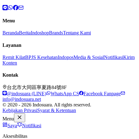
Menu
Beranda
Berita
Indoshop
Brands
Tentang Kami
Layanan
Remit Kilat
BPJS Kesehatan
Indopos
Media & Sosial
Notifikasi
Kirim
Konten
Kontak
台北市大同區寧夏路84號8F
@indosuara (LINE)
WhatsApp CS
Facebook Fanpage
info@indosuara.net
© 2020 - 2026 Indosuara. All rights reserved.
Kebijakan Privasi
Syarat & Ketentuan
Menu
Saya
Notifikasi
Aksesibilitas