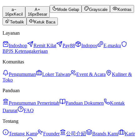
a
A
Mode Gelap
Grayscale
Kontras
16
px
Kecil
16
px
Besar
Terbalik
Ketuk Baca
Layanan
Indoshop
Remit Kilat
Pay88
Indopos
E-masku
BPJS Ketenagakerjaan
Komunitas
Pengumuman
Loker Taiwan
Event & Acara
Kuliner &
Toko
Panduan
Pengumuman Pemerintah
Panduan Dokumen
Kontak
Darurat
FAQ
Tentang
Tentang Kami
Founder
公司介紹
Brands Kami
Karir