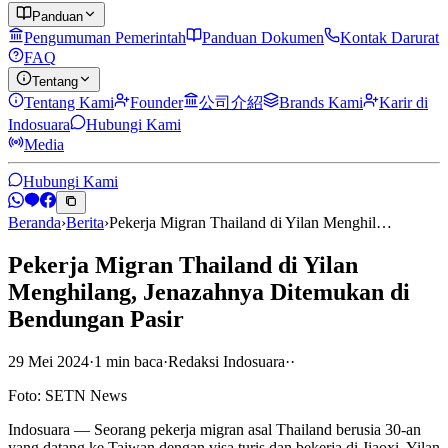
Panduan
Pengumuman Pemerintah
Panduan Dokumen
Kontak Darurat
FAQ
Tentang
Tentang Kami
Founder
公司介紹
Brands Kami
Karir di
Indosuara
Hubungi Kami
Media
Hubungi Kami
Beranda
›
Berita
›
Pekerja Migran Thailand di Yilan Menghil…
Pekerja Migran Thailand di Yilan
Menghilang, Jenazahnya Ditemukan di
Bendungan Pasir
29 Mei 2024
·
1
min
baca
·
Redaksi Indosuara
·
·
Foto: SETN News
Indosuara — Seorang pekerja migran asal Thailand berusia 30-an
yang datang ke Taiwan dengan visa turis dan bekerja di Jiaoxi, Yilan