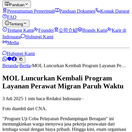
Panduan
Pengumuman Pemerintah
Panduan Dokumen
Kontak Darurat
FAQ
Tentang
Tentang Kami
Founder
公司介紹
Brands Kami
Karir di
Indosuara
Hubungi Kami
Media
Hubungi Kami
Beranda
›
Berita
›
MOL Luncurkan Kembali Program Layanan Pe…
MOL Luncurkan Kembali Program
Layanan Perawat Migran Paruh Waktu
3 Juli 2025
·
1
min
baca
·
Redaksi Indosuara
·
·
Foto diambil dari CNA.
"Program Uji Coba Pelayanan Pendampingan Beragam" ini
memungkinkan warga menyewa jasa pekerja perawatan dari
lembaga sosial dengan biaya pribadi. Hingga kini, enam organisasi