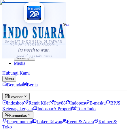
·
...
⌘K
ID
中文
Sahabat Indonesia di Taiwan
Berita
Layanan
SAHABAT INDONESIA DI TAIWAN
MEMUAT INDOSUARA.COM...
Komunitas
its worth to wait,
Panduan
good things take times
Tentang
Media
Hubungi Kami
Menu
Beranda
Berita
Layanan
Indoshop
Remit Kilat
Pay88
Indopos
E-masku
BPJS
Ketenagakerjaan
IndosuarA Properti
Toko Indo
Komunitas
Pengumuman
Loker Taiwan
Event & Acara
Kuliner &
Toko