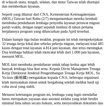
di wilayah utara, tengah, selatan, dan timur Taiwan telah disetujui
dan memberikan layanan.
Seperti yang dilansir dari CNA, Kementerian Ketenagakerjaan
(MOL) Taiwan hari Rabu (2/7) mengumumkan mereka kembali
membuka pendaftaran lembaga penyedia layanan perawat migran
paruh waktu, dengan target sepuluh institusi di tahun pertama
berjalannya program yang diluncurkan pada April tersebut.
Dalam hampir tiga bulan terakhir, program ini telah mempekerjakan
32 tenaga kerja lokal dan sebelas pekerja migran, melayani total 485
kasus dengan total layanan 4.814 jam layanan, dan terus meningkat.
Dua lembaga bahkan telah mencatat lebih dari 1.000 jam layanan,
menurut MOL.
MOL kini membuka pendaftaran untuk tahap kedua agar lebih
banyak lembaga bisa ikut serta. Kepala Divisi Manajemen Tenaga
Kerja Direktorat Jenderal Pengembangan Tenaga Kerja MOL, Su
Yu-kuo (蘇裕國) mengatakan kepada CNA, beberapa organisasi
telah menyatakan minat untuk bergabung setelah melihat hasil uji
coba awal yang stabil.
Menurut keterangan program ini, lembaga yang ingin mendaftar
harus merupakan yayasan atau asosiasi nirlaba yang telah berdiri
minimal lima tahun secara hukum, serta menyerahkan dokumen dan