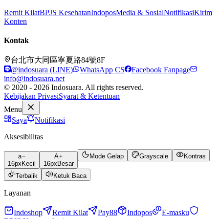
Remit Kilat
BPJS Kesehatan
Indopos
Media & Sosial
Notifikasi
Kirim
Konten
Kontak
台北市大同區寧夏路84號8F
@indosuara (LINE)
WhatsApp CS
Facebook Fanpage
info@indosuara.net
© 2020 - 2026 Indosuara. All rights reserved.
Kebijakan Privasi
Syarat & Ketentuan
Menu
Saya
Notifikasi
Aksesibilitas
a
A
Mode Gelap
Grayscale
Kontras
16
px
Kecil
16
px
Besar
Terbalik
Ketuk Baca
Layanan
Indoshop
Remit Kilat
Pay88
Indopos
E-masku