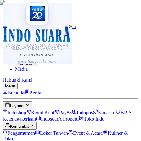
·
...
⌘K
ID
中文
Sahabat Indonesia di Taiwan
Berita
Layanan
SAHABAT INDONESIA DI TAIWAN
MEMUAT INDOSUARA.COM...
Komunitas
its worth to wait,
Panduan
good things take times
Tentang
Media
Hubungi Kami
Menu
Beranda
Berita
Layanan
Indoshop
Remit Kilat
Pay88
Indopos
E-masku
BPJS
Ketenagakerjaan
IndosuarA Properti
Toko Indo
Komunitas
Pengumuman
Loker Taiwan
Event & Acara
Kuliner &
Toko