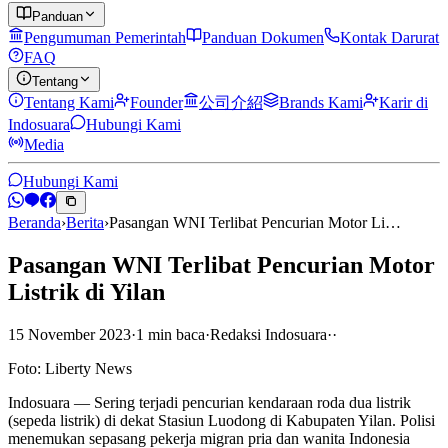
Panduan
Pengumuman Pemerintah
Panduan Dokumen
Kontak Darurat
FAQ
Tentang
Tentang Kami
Founder
公司介紹
Brands Kami
Karir di
Indosuara
Hubungi Kami
Media
Hubungi Kami
Beranda
›
Berita
›
Pasangan WNI Terlibat Pencurian Motor Li…
Pasangan WNI Terlibat Pencurian Motor
Listrik di Yilan
15 November 2023
·
1
min
baca
·
Redaksi Indosuara
·
·
Foto: Liberty News
Indosuara — Sering terjadi pencurian kendaraan roda dua listrik
(sepeda listrik) di dekat Stasiun Luodong di Kabupaten Yilan. Polisi
menemukan sepasang pekerja migran pria dan wanita Indonesia