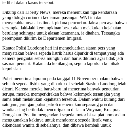
terlibat dalam kasus tersebut.
Dikutip dari Liberty News, mereka menemukan tiga kendaraan
yang diduga curian di kediaman pasangan WNI ini dan
menyerahkannya atas tindak pidana pencurian. Jaksa percaya bahwa
tersangka laki-laki kemungkinan besar akan melakukan kejahatan
berulang sehingga untuk alasan keamanan, ia ditahan. Tersangka
perempuan dikirim ke Departemen Imigrasi.
Kantor Polisi Luodong hari ini mengeluarkan siaran pers yang
menyatakan bahwa sepeda listrik harus diparkir di tempat yang ada
kamera pengintai sebisa mungkin dan harus dikunci agar tidak jadi
sasaran pencuri. Kalau ada kehilangan, segera laporkan ke pihak
kepolisian.
Polisi menerima laporan pada tanggal 11 November malam bahwa
sebuah sepeda listrik yang diparkir di sebelah Stasiun Luodong telah
dicuri. Karena mereka baru-baru ini menerima banyak pencurian
serupa, mereka memperkirakan bahwa kelompok tersangka yang
sama telah melakukan kejahatan tersebut. Dalam waktu kurang dari
satu jam, jaringan polisi patroli menemukan sepasang pria dan
wanita asing bertindak mencurigakan di Jalan Wuyuan, Kotapraja
Dongshan. Pria itu mengendarai sepeda motor biasa plat nomor dan
menggunakan kakinya untuk mendorong sepeda listrik yang
dikendarai wanita di sebelahnya, dan dibawa kembali untuk