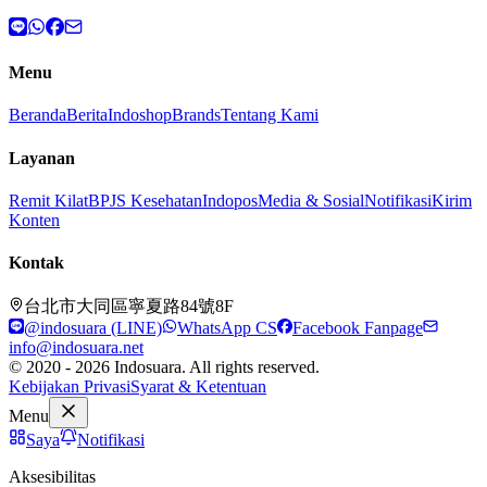
Menu
Beranda
Berita
Indoshop
Brands
Tentang Kami
Layanan
Remit Kilat
BPJS Kesehatan
Indopos
Media & Sosial
Notifikasi
Kirim
Konten
Kontak
台北市大同區寧夏路84號8F
@indosuara (LINE)
WhatsApp CS
Facebook Fanpage
info@indosuara.net
© 2020 - 2026 Indosuara. All rights reserved.
Kebijakan Privasi
Syarat & Ketentuan
Menu
Saya
Notifikasi
Aksesibilitas