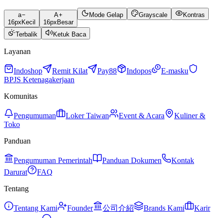
a
A
Mode Gelap
Grayscale
Kontras
16
px
Kecil
16
px
Besar
Terbalik
Ketuk Baca
Layanan
Indoshop
Remit Kilat
Pay88
Indopos
E-masku
BPJS Ketenagakerjaan
Komunitas
Pengumuman
Loker Taiwan
Event & Acara
Kuliner &
Toko
Panduan
Pengumuman Pemerintah
Panduan Dokumen
Kontak
Darurat
FAQ
Tentang
Tentang Kami
Founder
公司介紹
Brands Kami
Karir