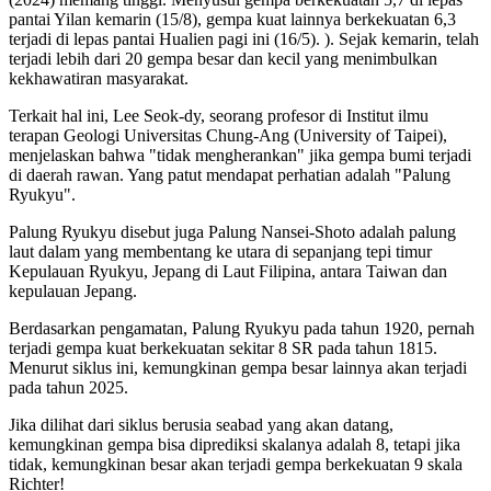
pantai Yilan kemarin (15/8), gempa kuat lainnya berkekuatan 6,3
terjadi di lepas pantai Hualien pagi ini (16/5). ). Sejak kemarin, telah
terjadi lebih dari 20 gempa besar dan kecil yang menimbulkan
kekhawatiran masyarakat.
Terkait hal ini, Lee Seok-dy, seorang profesor di Institut ilmu
terapan Geologi Universitas Chung-Ang (University of Taipei),
menjelaskan bahwa "tidak mengherankan" jika gempa bumi terjadi
di daerah rawan. Yang patut mendapat perhatian adalah "Palung
Ryukyu".
Palung Ryukyu disebut juga Palung Nansei-Shoto adalah palung
laut dalam yang membentang ke utara di sepanjang tepi timur
Kepulauan Ryukyu, Jepang di Laut Filipina, antara Taiwan dan
kepulauan Jepang.
Berdasarkan pengamatan, Palung Ryukyu pada tahun 1920, pernah
terjadi gempa kuat berkekuatan sekitar 8 SR pada tahun 1815.
Menurut siklus ini, kemungkinan gempa besar lainnya akan terjadi
pada tahun 2025.
Jika dilihat dari siklus berusia seabad yang akan datang,
kemungkinan gempa bisa diprediksi skalanya adalah 8, tetapi jika
tidak, kemungkinan besar akan terjadi gempa berkekuatan 9 skala
Richter!