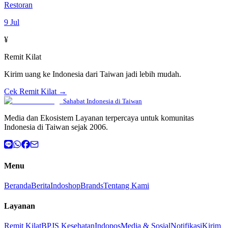
Restoran
9 Jul
¥
Remit Kilat
Kirim uang ke Indonesia dari Taiwan jadi lebih mudah.
Cek Remit Kilat →
Sahabat Indonesia di Taiwan
Media dan Ekosistem Layanan terpercaya untuk komunitas
Indonesia di Taiwan sejak 2006.
Menu
Beranda
Berita
Indoshop
Brands
Tentang Kami
Layanan
Remit Kilat
BPJS Kesehatan
Indopos
Media & Sosial
Notifikasi
Kirim