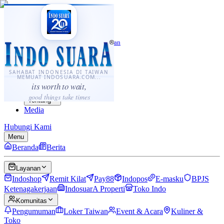
·
...
⌘K
ID
中文
Sahabat Indonesia di Taiwan
Berita
Layanan
SAHABAT INDONESIA DI TAIWAN
MEMUAT INDOSUARA.COM...
Komunitas
its worth to wait,
Panduan
good things take times
Tentang
Media
Hubungi Kami
Menu
Beranda
Berita
Layanan
Indoshop
Remit Kilat
Pay88
Indopos
E-masku
BPJS
Ketenagakerjaan
IndosuarA Properti
Toko Indo
Komunitas
Pengumuman
Loker Taiwan
Event & Acara
Kuliner &
Toko