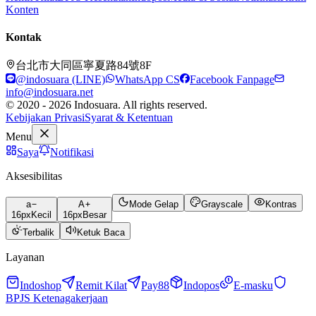
Konten
Kontak
台北市大同區寧夏路84號8F
@indosuara (LINE)
WhatsApp CS
Facebook Fanpage
info@indosuara.net
© 2020 - 2026 Indosuara. All rights reserved.
Kebijakan Privasi
Syarat & Ketentuan
Menu
Saya
Notifikasi
Aksesibilitas
a
A
Mode Gelap
Grayscale
Kontras
16
px
Kecil
16
px
Besar
Terbalik
Ketuk Baca
Layanan
Indoshop
Remit Kilat
Pay88
Indopos
E-masku
BPJS Ketenagakerjaan