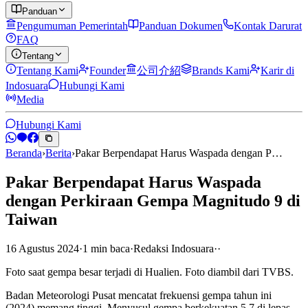
Panduan
Pengumuman Pemerintah
Panduan Dokumen
Kontak Darurat
FAQ
Tentang
Tentang Kami
Founder
公司介紹
Brands Kami
Karir di
Indosuara
Hubungi Kami
Media
Hubungi Kami
Beranda
›
Berita
›
Pakar Berpendapat Harus Waspada dengan P…
Pakar Berpendapat Harus Waspada
dengan Perkiraan Gempa Magnitudo 9 di
Taiwan
16 Agustus 2024
·
1
min
baca
·
Redaksi Indosuara
·
·
Foto saat gempa besar terjadi di Hualien. Foto diambil dari TVBS.
Badan Meteorologi Pusat mencatat frekuensi gempa tahun ini
(2024) memang tinggi. Menyusul gempa berkekuatan 5,7 di lepas