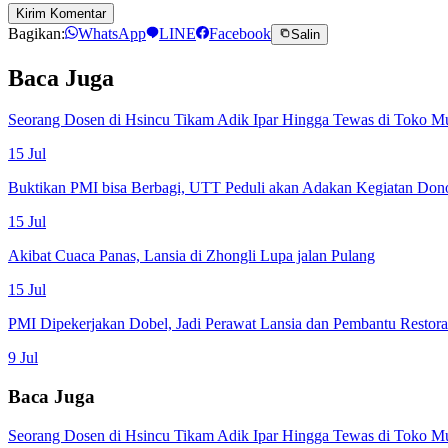
Kirim Komentar
Bagikan:
WhatsApp
LINE
Facebook
Salin
Baca Juga
Seorang Dosen di Hsincu Tikam Adik Ipar Hingga Tewas di Toko M
15 Jul
Buktikan PMI bisa Berbagi, UTT Peduli akan Adakan Kegiatan Don
15 Jul
Akibat Cuaca Panas, Lansia di Zhongli Lupa jalan Pulang
15 Jul
PMI Dipekerjakan Dobel, Jadi Perawat Lansia dan Pembantu Restor
9 Jul
Baca Juga
Seorang Dosen di Hsincu Tikam Adik Ipar Hingga Tewas di Toko M