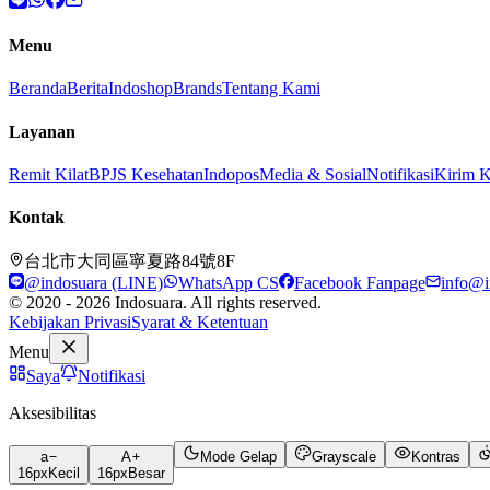
Menu
Beranda
Berita
Indoshop
Brands
Tentang Kami
Layanan
Remit Kilat
BPJS Kesehatan
Indopos
Media & Sosial
Notifikasi
Kirim 
Kontak
台北市大同區寧夏路84號8F
@indosuara (LINE)
WhatsApp CS
Facebook Fanpage
info@i
© 2020 - 2026 Indosuara. All rights reserved.
Kebijakan Privasi
Syarat & Ketentuan
Menu
Saya
Notifikasi
Aksesibilitas
a
A
Mode Gelap
Grayscale
Kontras
16
px
Kecil
16
px
Besar