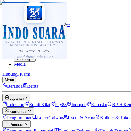
·
...
⌘K
ID
中文
Sahabat Indonesia di Taiwan
Berita
Layanan
SAHABAT INDONESIA DI TAIWAN
MEMUAT INDOSUARA.COM...
Komunitas
its worth to wait,
Panduan
good things take times
Tentang
Media
Hubungi Kami
Menu
Beranda
Berita
Layanan
Indoshop
Remit Kilat
Pay88
Indopos
E-masku
BPJS Ket
Komunitas
Pengumuman
Loker Taiwan
Event & Acara
Kuliner & Toko
Panduan
Pengumuman Pemerintah
Panduan Dokumen
Kontak Darurat