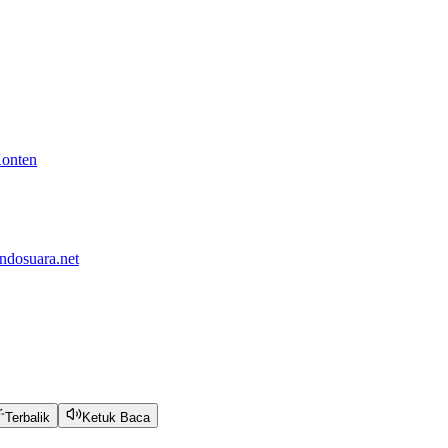
Konten
ndosuara.net
Terbalik
Ketuk Baca