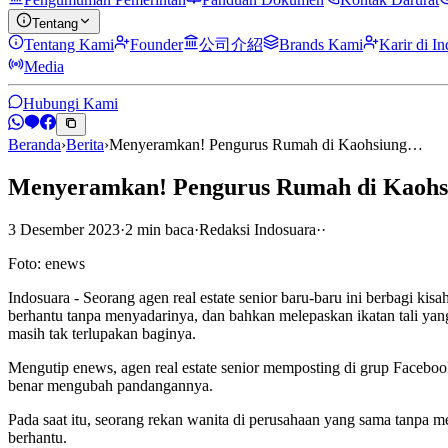
Tentang
Tentang Kami
Founder
公司介紹
Brands Kami
Karir di I
Media
Hubungi Kami
Beranda
›
Berita
›
Menyeramkan! Pengurus Rumah di Kaohsiung…
Menyeramkan! Pengurus Rumah di Kaohsiu
3 Desember 2023
·
2
min
baca
·
Redaksi Indosuara
·
·
Foto: enews
Indosuara - Seorang agen real estate senior baru-baru ini berbagi k
berhantu tanpa menyadarinya, dan bahkan melepaskan ikatan tali yan
masih tak terlupakan baginya.
Mengutip enews, agen real estate senior memposting di grup Faceboo
benar mengubah pandangannya.
Pada saat itu, seorang rekan wanita di perusahaan yang sama tanpa 
berhantu.