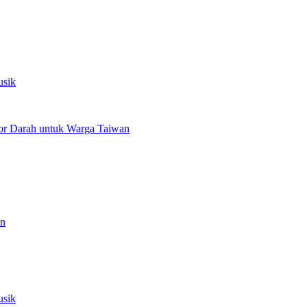
usik
or Darah untuk Warga Taiwan
an
usik