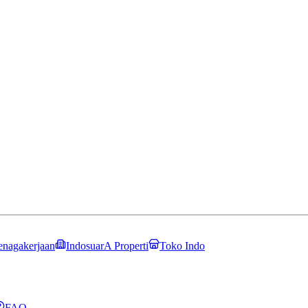
enagakerjaan
IndosuarA Properti
Toko Indo
FAQ