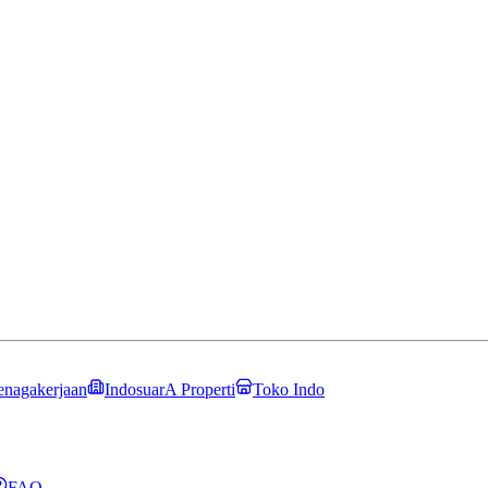
enagakerjaan
IndosuarA Properti
Toko Indo
FAQ