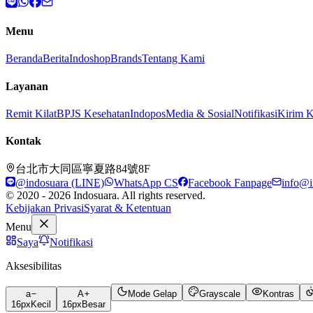
Menu
Beranda
Berita
Indoshop
Brands
Tentang Kami
Layanan
Remit Kilat
BPJS Kesehatan
Indopos
Media & Sosial
Notifikasi
Kirim 
Kontak
台北市大同區寧夏路84號8F
@indosuara (LINE)
WhatsApp CS
Facebook Fanpage
info@i
© 2020 - 2026 Indosuara. All rights reserved.
Kebijakan Privasi
Syarat & Ketentuan
Menu
Saya
Notifikasi
Aksesibilitas
a
A
Mode Gelap
Grayscale
Kontras
16
px
Kecil
16
px
Besar