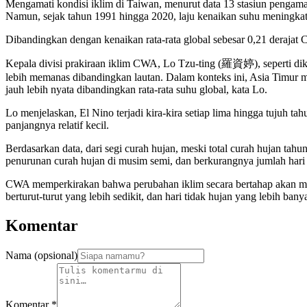
Mengamati kondisi iklim di Taiwan, menurut data 13 stasiun pengama
Namun, sejak tahun 1991 hingga 2020, laju kenaikan suhu meningkat 
Dibandingkan dengan kenaikan rata-rata global sebesar 0,21 derajat C
Kepala divisi prakiraan iklim CWA, Lo Tzu-ting (羅資婷), seperti diku
lebih memanas dibandingkan lautan. Dalam konteks ini, Asia Timur
jauh lebih nyata dibandingkan rata-rata suhu global, kata Lo.
Lo menjelaskan, El Nino terjadi kira-kira setiap lima hingga tujuh tahu
panjangnya relatif kecil.
Berdasarkan data, dari segi curah hujan, meski total curah hujan ta
penurunan curah hujan di musim semi, dan berkurangnya jumlah hari 
CWA memperkirakan bahwa perubahan iklim secara bertahap akan meny
berturut-turut yang lebih sedikit, dan hari tidak hujan yang lebih ba
Komentar
Nama (opsional)
Komentar
*