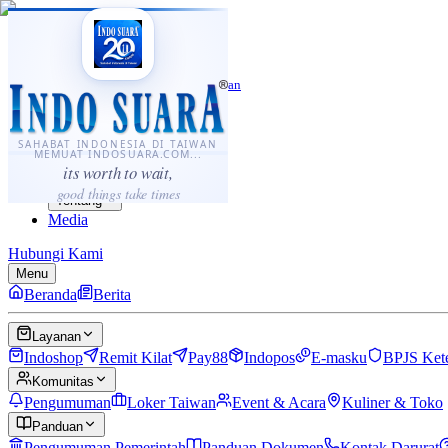
·
...
⌘K
ID
中文
Sahabat Indonesia di Taiwan
Berita
Layanan
SAHABAT INDONESIA DI TAIWAN
MEMUAT INDOSUARA.COM...
Komunitas
its worth to wait,
Panduan
good things take times
Tentang
Media
Hubungi Kami
Menu
Beranda
Berita
Layanan
Indoshop
Remit Kilat
Pay88
Indopos
E-masku
BPJS Ket
Komunitas
Pengumuman
Loker Taiwan
Event & Acara
Kuliner & Toko
Panduan
Pengumuman Pemerintah
Panduan Dokumen
Kontak Darurat