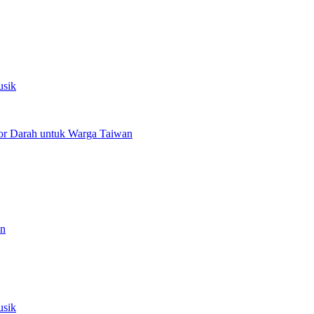
usik
or Darah untuk Warga Taiwan
an
usik