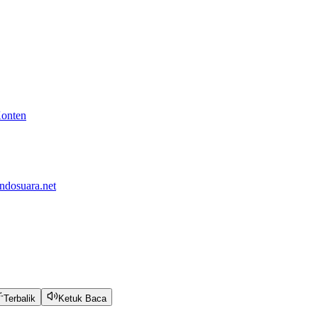
Konten
ndosuara.net
Terbalik
Ketuk Baca