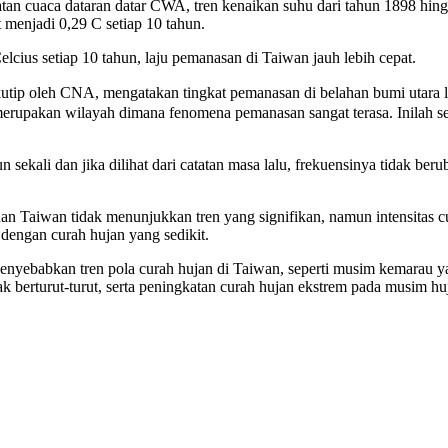
tan cuaca dataran datar CWA, tren kenaikan suhu dari tahun 1898 hin
menjadi 0,29 C setiap 10 tahun.
elcius setiap 10 tahun, laju pemanasan di Taiwan jauh lebih cepat.
tip oleh CNA, mengatakan tingkat pemanasan di belahan bumi utara le
 merupakan wilayah dimana fenomena pemanasan sangat terasa. Inilah
n sekali dan jika dilihat dari catatan masa lalu, frekuensinya tidak beru
hunan Taiwan tidak menunjukkan tren yang signifikan, namun intensita
dengan curah hujan yang sedikit.
ebabkan tren pola curah hujan di Taiwan, seperti musim kemarau yan
nyak berturut-turut, serta peningkatan curah hujan ekstrem pada musim h