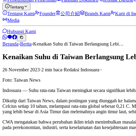
Tentang
Tentang Kami
Founder
公司介紹
Brands Kami
Karir di I
Media
Hubungi Kami
Beranda
›
Berita
›
Kenaikan Suhu di Taiwan Berlangsung Lebi…
Kenaikan Suhu di Taiwan Berlangsung Leb
26 November 2023
·
2
min
baca
·
Redaksi Indosuara
·
·
Foto: Taiwan News
Indosuara — Suhu rata-rata Taiwan meningkat secara signifikan lebih 
Dikutip dari Taiwan News, dalam postingan yang diunggah ke hala
Celcius setiap 10 tahun, melampaui rata-rata global sebesar 0,21 C.
yang lebih besar di Asia Timur dan melemahnya angin timur laut, se
CWA mengatakan bahwa perubahan iklim telah menimbulkan masalah s
pada perekonomian, industri, serta keselamatan dan kesejahteraan ma