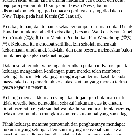
bagi para pembunuh. Dikutip dari Taiwan News, hal ini
disampaikan keluarga pada upacara peringatan yang diadakan di
New Taipei pada hari Kamis (25 Januari).
Kerabat, teman, dan teman sekelas berkumpul di rumah duka Distrik
Banqiao untuk menghadiri kebaktian, bersama Walikota New Taipei
Hou Yu-ih (侯友宜) dan Menteri Pendidikan Pan Wen-chung (潘文
忠). Keluarga itu mendapat sertifikat izin sekolah menengah
kehormatan untuk anak laki-laki, dan para peserta melepaskan balon
untuk mengucapkan selamat tinggal.
Dalam surat terbuka yang juga diterbitkan pada hari Kamis, pihak
keluarga mengatakan kehilangan putra mereka telah membuat
keluarga hancur. Mereka juga mengucapkan terima kasih kepada
masyarakat dan pemerintah kota atas bantuan yang mereka terima
pasca kejadian tersebut.
Keluarga memasukkan apa yang akan terjadi jika hukuman mati
tidak tersedia bagi pengadilan sebagai hukuman atas kejahatan.
Surat tersebut menyatakan bahwa jika hukuman mati tidak tersedia,
pelaku pembunuhan mungkin akan melakukan hal yang sama lagi.
Pihak keluarga meminta pembunuh dan penghasutnya mendapat
hukuman yang setimpal. Penikaman yang menyebabkan siswa
tersebut tewas diduga terjadi setelah salah satu teman sekelasnya