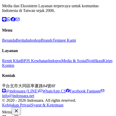
Media dan Ekosistem Layanan terpercaya untuk komunitas
Indonesia di Taiwan sejak 2006.
Menu
Beranda
Berita
Indoshop
Brands
Tentang Kami
Layanan
Remit Kilat
BPJS Kesehatan
Indopos
Media & Sosial
Notifikasi
Kirim
Konten
Kontak
台北市大同區寧夏路84號8F
@indosuara (LINE)
WhatsApp CS
Facebook Fanpage
info@indosuara.net
© 2020 - 2026 Indosuara. All rights reserved.
Kebijakan Privasi
Syarat & Ketentuan
Menu