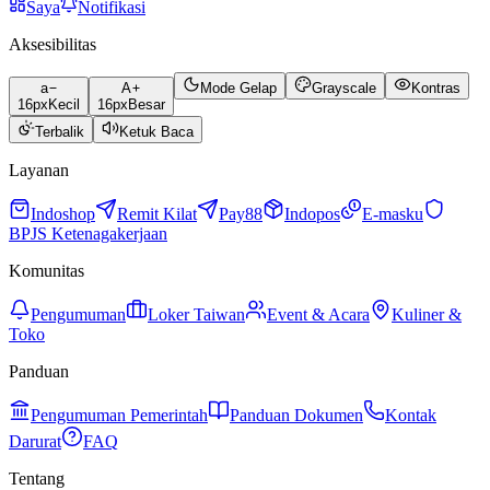
Saya
Notifikasi
Aksesibilitas
a
A
Mode Gelap
Grayscale
Kontras
16
px
Kecil
16
px
Besar
Terbalik
Ketuk Baca
Layanan
Indoshop
Remit Kilat
Pay88
Indopos
E-masku
BPJS Ketenagakerjaan
Komunitas
Pengumuman
Loker Taiwan
Event & Acara
Kuliner &
Toko
Panduan
Pengumuman Pemerintah
Panduan Dokumen
Kontak
Darurat
FAQ
Tentang