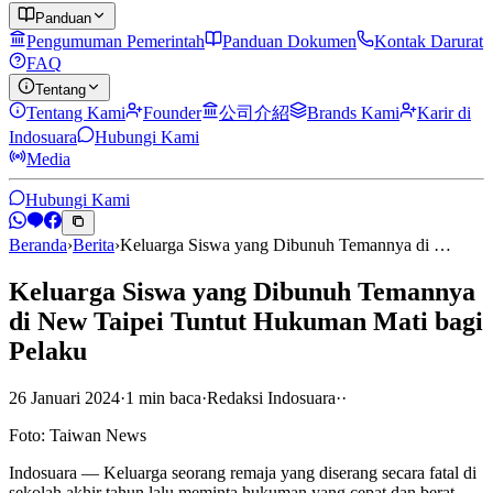
Panduan
Pengumuman Pemerintah
Panduan Dokumen
Kontak Darurat
FAQ
Tentang
Tentang Kami
Founder
公司介紹
Brands Kami
Karir di
Indosuara
Hubungi Kami
Media
Hubungi Kami
Beranda
›
Berita
›
Keluarga Siswa yang Dibunuh Temannya di …
Keluarga Siswa yang Dibunuh Temannya
di New Taipei Tuntut Hukuman Mati bagi
Pelaku
26 Januari 2024
·
1
min
baca
·
Redaksi Indosuara
·
·
Foto: Taiwan News
Indosuara — Keluarga seorang remaja yang diserang secara fatal di
sekolah akhir tahun lalu meminta hukuman yang cepat dan berat