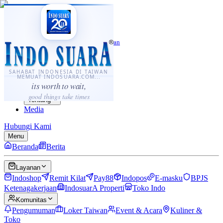
·
...
⌘K
ID
中文
Sahabat Indonesia di Taiwan
Berita
Layanan
SAHABAT INDONESIA DI TAIWAN
MEMUAT INDOSUARA.COM...
Komunitas
its worth to wait,
Panduan
good things take times
Tentang
Media
Hubungi Kami
Menu
Beranda
Berita
Layanan
Indoshop
Remit Kilat
Pay88
Indopos
E-masku
BPJS
Ketenagakerjaan
IndosuarA Properti
Toko Indo
Komunitas
Pengumuman
Loker Taiwan
Event & Acara
Kuliner &
Toko