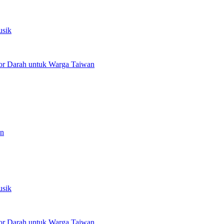
usik
or Darah untuk Warga Taiwan
an
usik
or Darah untuk Warga Taiwan