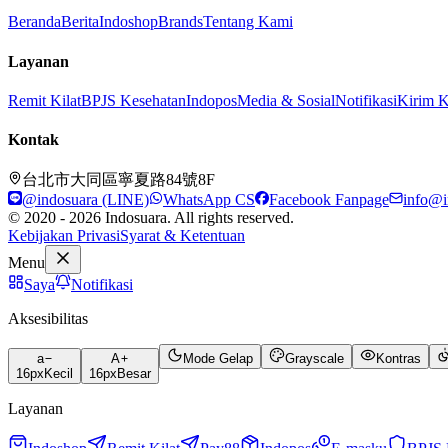
Beranda
Berita
Indoshop
Brands
Tentang Kami
Layanan
Remit Kilat
BPJS Kesehatan
Indopos
Media & Sosial
Notifikasi
Kirim 
Kontak
台北市大同區寧夏路84號8F
@indosuara (LINE)
WhatsApp CS
Facebook Fanpage
info@i
© 2020 - 2026 Indosuara. All rights reserved.
Kebijakan Privasi
Syarat & Ketentuan
Menu
Saya
Notifikasi
Aksesibilitas
a
A
Mode Gelap
Grayscale
Kontras
16
px
Kecil
16
px
Besar
Layanan