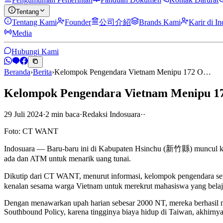
Tentang
Tentang Kami
Founder
公司介紹
Brands Kami
Karir di I
Media
Hubungi Kami
Beranda
›
Berita
›
Kelompok Pengendara Vietnam Menipu 172 O…
Kelompok Pengendara Vietnam Menipu 17
29 Juli 2024
·
2
min
baca
·
Redaksi Indosuara
·
·
Foto: CT WANT
Indosuara — Baru-baru ini di Kabupaten Hsinchu (新竹縣) muncul kelo
ada dan ATM untuk menarik uang tunai.
Dikutip dari CT WANT, menurut informasi, kelompok pengendara sep
kenalan sesama warga Vietnam untuk merekrut mahasiswa yang belaja
Dengan menawarkan upah harian sebesar 2000 NT, mereka berhasil m
Southbound Policy, karena tingginya biaya hidup di Taiwan, akhirny