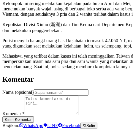
Kelompok ini sering melakukan kejahatan pada bulan April dan Mei, 
menemukan banyak wajah asing di berbagai toko serba ada yang berp
Vietnam, dengan setidaknya 3 pria dan 2 wanita terlibat dalam kasus i
Kepolisian Divisi Xinhu (新湖) dan Tim Kedua dari Departemen Kepo
dan melakukan penggerebekan.
Polisi menyita barang-barang hasil kejahatan termasuk 42.050 NT, ma
yang digunakan saat melakukan kejahatan, helm, tas selempang, topi,
Mahasiswi yang terlibat dalam kasus ini telah meninggalkan Taiwan 
memperkirakan masih ada satu pria dan satu wanita yang melarikan d
pencucian uang. Saat ini, polisi sedang memburu komplotan lainnya.
Komentar
Nama (opsional)
Komentar
*
Kirim Komentar
Bagikan:
WhatsApp
LINE
Facebook
Salin