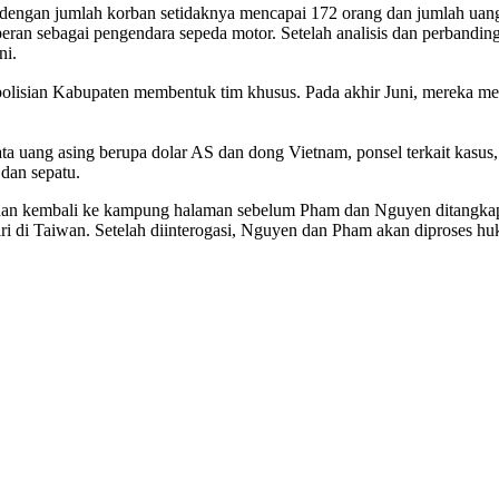
dengan jumlah korban setidaknya mencapai 172 orang dan jumlah uang y
eran sebagai pengendara sepeda motor. Setelah analisis dan perband
ni.
lisian Kabupaten membentuk tim khusus. Pada akhir Juni, mereka me
ta uang asing berupa dolar AS dan dong Vietnam, ponsel terkait kasus, 
 dan sepatu.
dan kembali ke kampung halaman sebelum Pham dan Nguyen ditangkap. Sa
iri di Taiwan. Setelah diinterogasi, Nguyen dan Pham akan diproses 