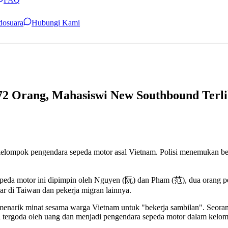
ndosuara
Hubungi Kami
2 Orang, Mahasiswi New Southbound Terli
mpok pengendara sepeda motor asal Vietnam. Polisi menemukan bebera
eda motor ini dipimpin oleh Nguyen (阮) dan Pham (范), dua orang pe
r di Taiwan dan pekerja migran lainnya.
enarik minat sesama warga Vietnam untuk "bekerja sambilan". Seora
a tergoda oleh uang dan menjadi pengendara sepeda motor dalam kelom