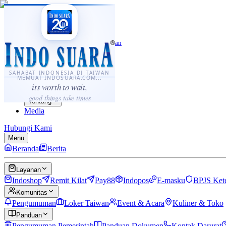
·
...
⌘K
ID
中文
Sahabat Indonesia di Taiwan
Berita
Layanan
SAHABAT INDONESIA DI TAIWAN
MEMUAT INDOSUARA.COM...
Komunitas
its worth to wait,
Panduan
good things take times
Tentang
Media
Hubungi Kami
Menu
Beranda
Berita
Layanan
Indoshop
Remit Kilat
Pay88
Indopos
E-masku
BPJS Ket
Komunitas
Pengumuman
Loker Taiwan
Event & Acara
Kuliner & Toko
Panduan
Pengumuman Pemerintah
Panduan Dokumen
Kontak Darurat