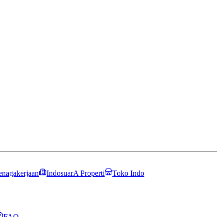
enagakerjaan
IndosuarA Properti
Toko Indo
FAQ