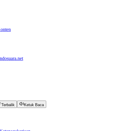
Konten
ndosuara.net
Terbalik
Ketuk Baca