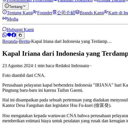
Tentang
Tentang Kami
Founder
公司介紹
Brands Kami
Karir di I
Media
Hubungi Kami
Beranda
›
Berita
›
Kapal Iriana dari Indonesia yang Terdamp…
Kapal Iriana dari Indonesia yang Terdam
23 Agustus 2024
·
1
min
baca
·
Redaksi Indosuara
·
·
Foto diambil dari CNA.
Perusahaan pelayaran kapal berbendera Indonesia "IRIANA" hari Ka
Pingtung baru-baru ini karena Taifun Gaemi.
Hal ini disampaikan pada sebuah pertemuan yang diadakan menyusul 
Kantor Desa Fangshan dan legislator Hsu Fu-kuei (徐富癸).
Hsu mengatakan kepada wartawan CNA bahwa perusahaan pelayaran m
memberikan estimasi biaya untuk peralatan yang rusak dan kerugian te