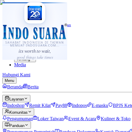
·
...
⌘K
ID
中文
Sahabat Indonesia di Taiwan
Berita
Layanan
SAHABAT INDONESIA DI TAIWAN
MEMUAT INDOSUARA.COM...
Komunitas
its worth to wait,
Panduan
good things take times
Tentang
Media
Hubungi Kami
Menu
Beranda
Berita
Layanan
Indoshop
Remit Kilat
Pay88
Indopos
E-masku
BPJS Ket
Komunitas
Pengumuman
Loker Taiwan
Event & Acara
Kuliner & Toko
Panduan
Pengumuman Pemerintah
Panduan Dokumen
Kontak Darurat