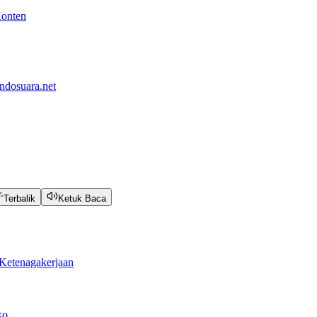
Konten
ndosuara.net
Terbalik
Ketuk Baca
Ketenagakerjaan
ko