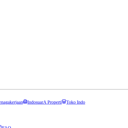
enagakerjaan
IndosuarA Properti
Toko Indo
FAQ