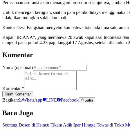
Perusahaan asuransi akan menangani prosedur selanjutnya, tambah H
Untuk mencegah kerugian, saat ini para pembudidaya menggunakan sa
tidak, ikan mungkin sakit atau mati.
Kantor Desa Fangshan menyebutkan bahwa total ada lima saluran air 
Kapal "IRIANA", yang membawa 20 awak kapal asal Indonesia dan sekit
dangkal pada pukul 4.23 pagi tanggal 17 Agustus, setelah dilakukan 
Komentar
Nama (opsional)
Komentar
*
Kirim Komentar
Bagikan:
WhatsApp
LINE
Facebook
Salin
Baca Juga
Seorang Dosen di Hsincu Tikam Adik Ipar Hingga Tewas di Toko M