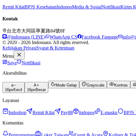
Remit Kilat
BPJS Kesehatan
Indopos
Media & Sosial
Notifikasi
Kirim 
Kontak
台北市大同區寧夏路84號8F
@indosuara (LINE)
WhatsApp CS
Facebook Fanpage
info@i
© 2020 - 2026 Indosuara. All rights reserved.
Kebijakan Privasi
Syarat & Ketentuan
Menu
Saya
Notifikasi
Aksesibilitas
a
A
Mode Gelap
Grayscale
Kontras
16
px
Kecil
16
px
Besar
Layanan
Indoshop
Remit Kilat
Pay88
Indopos
E-masku
BPJS 
Komunitas
Pengumuman
Loker Taiwan
Event & Acara
Kuliner & To