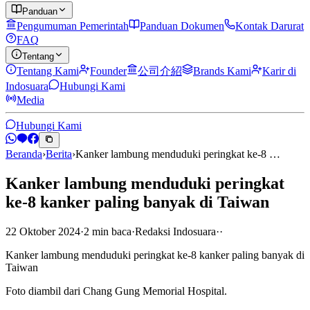
Panduan
Pengumuman Pemerintah
Panduan Dokumen
Kontak Darurat
FAQ
Tentang
Tentang Kami
Founder
公司介紹
Brands Kami
Karir di
Indosuara
Hubungi Kami
Media
Hubungi Kami
Beranda
›
Berita
›
Kanker lambung menduduki peringkat ke-8 …
Kanker lambung menduduki peringkat
ke-8 kanker paling banyak di Taiwan
22 Oktober 2024
·
2
min
baca
·
Redaksi Indosuara
·
·
Kanker lambung menduduki peringkat ke-8 kanker paling banyak di
Taiwan
Foto diambil dari Chang Gung Memorial Hospital.