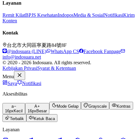
Layanan
Remit Kilat
BPJS Kesehatan
Indopos
Media & Sosial
Notifikasi
Kirim
Konten
Kontak
台北市大同區寧夏路84號8F
@indosuara (LINE)
WhatsApp CS
Facebook Fanpage
info@indosuara.net
© 2020 - 2026 Indosuara. All rights reserved.
Kebijakan Privasi
Syarat & Ketentuan
Menu
Saya
Notifikasi
Aksesibilitas
a
A
Mode Gelap
Grayscale
Kontras
16
px
Kecil
16
px
Besar
Terbalik
Ketuk Baca
Layanan