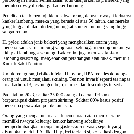
pertolongan medis. Pemeriksaan rutin dianjurkan bagi mereka yang
memiliki riwayat keluarga kanker lambung.
Penelitian telah menunjukkan bahwa orang dengan riwayat keluarga
kanker lambung, mereka yang berusia di atas 50 tahun, dan mereka
yang tinggal di daerah dengan tingkat kanker lambung yang tinggi
sangat rentan.
H. pylori adalah jenis bakteri yang menghasilkan enzim yang
menetralkan asam lambung yang kuat, sehingga memungkinkannya
hidup di lambung seseorang. Bakteri ini juga merusak lapisan
lambung seseorang, menyebabkan peradangan atau tukak, menurut
Rumah Sakit Nantou.
Untuk mengurangi risiko infeksi H. pylori, HPA mendesak orang-
orang ini untuk menjalani skrining. Tes non-invasif seperti tes napas
urea karbon-13, tes antigen tinja, dan tes darah serologis tersedia.
Pada tahun 2023, sekitar 25.000 orang di daerah Pribumi
berpartisipasi dalam program skrining. Sekitar 80% kasus positif
menerima perawatan pemberantasan.
Orang yang mengalami masalah pencernaan atau mereka yang
memiliki riwayat keluarga kanker lambung sebaiknya
mempertimbangkan menjalani gastroskopi invasif, seperti yang
disarankan oleh HPA. Jika H. pylori terdeteksi, konsultasi dengan