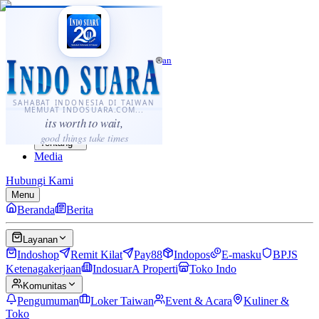
·
...
⌘K
ID
中文
Sahabat Indonesia di Taiwan
Berita
Layanan
SAHABAT INDONESIA DI TAIWAN
MEMUAT INDOSUARA.COM...
Komunitas
its worth to wait,
Panduan
good things take times
Tentang
Media
Hubungi Kami
Menu
Beranda
Berita
Layanan
Indoshop
Remit Kilat
Pay88
Indopos
E-masku
BPJS
Ketenagakerjaan
IndosuarA Properti
Toko Indo
Komunitas
Pengumuman
Loker Taiwan
Event & Acara
Kuliner &
Toko