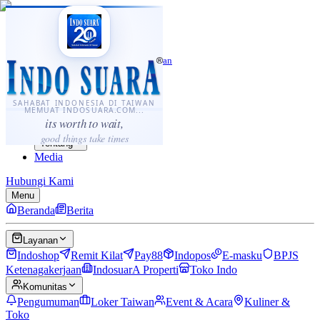
·
...
⌘K
ID
中文
Sahabat Indonesia di Taiwan
Berita
Layanan
SAHABAT INDONESIA DI TAIWAN
MEMUAT INDOSUARA.COM...
Komunitas
its worth to wait,
Panduan
good things take times
Tentang
Media
Hubungi Kami
Menu
Beranda
Berita
Layanan
Indoshop
Remit Kilat
Pay88
Indopos
E-masku
BPJS
Ketenagakerjaan
IndosuarA Properti
Toko Indo
Komunitas
Pengumuman
Loker Taiwan
Event & Acara
Kuliner &
Toko