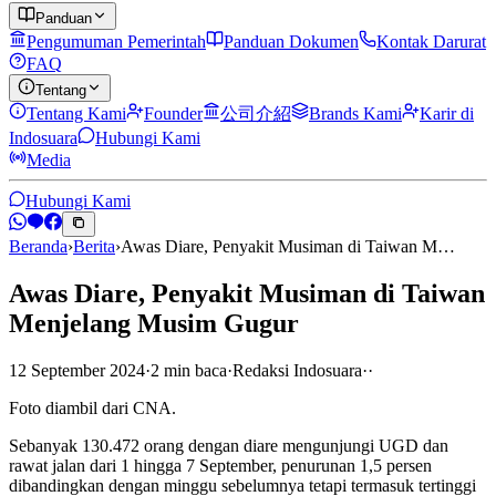
Panduan
Pengumuman Pemerintah
Panduan Dokumen
Kontak Darurat
FAQ
Tentang
Tentang Kami
Founder
公司介紹
Brands Kami
Karir di
Indosuara
Hubungi Kami
Media
Hubungi Kami
Beranda
›
Berita
›
Awas Diare, Penyakit Musiman di Taiwan M…
Awas Diare, Penyakit Musiman di Taiwan
Menjelang Musim Gugur
12 September 2024
·
2
min
baca
·
Redaksi Indosuara
·
·
Foto diambil dari CNA.
Sebanyak 130.472 orang dengan diare mengunjungi UGD dan
rawat jalan dari 1 hingga 7 September, penurunan 1,5 persen
dibandingkan dengan minggu sebelumnya tetapi termasuk tertinggi