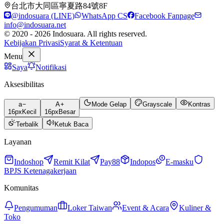
台北市大同區寧夏路84號8F
@indosuara (LINE)
WhatsApp CS
Facebook Fanpage
info@indosuara.net
© 2020 - 2026 Indosuara. All rights reserved.
Kebijakan Privasi
Syarat & Ketentuan
Menu
Saya
Notifikasi
Aksesibilitas
a
A
Mode Gelap
Grayscale
Kontras
16
px
Kecil
16
px
Besar
Terbalik
Ketuk Baca
Layanan
Indoshop
Remit Kilat
Pay88
Indopos
E-masku
BPJS Ketenagakerjaan
Komunitas
Pengumuman
Loker Taiwan
Event & Acara
Kuliner &
Toko