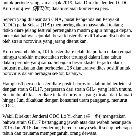
untuk periode yang sama sejak 2019, kata Direktur Jenderal CDC
Kuo Hung-wei (郭宏偉) dalam sebuah konferensi pers.
Seperti yang dilansir dari CNA, pusat Pengendalian Penyakit
(CDC) pada Selasa (11/9) memperingatkan masyarakat tentang
risiko diare jelang festival pertengahan musim gugur minggu depan,
mencatat bahwa sejumlah besar klaster diare di Taiwan disebabkan
oleh strain norovirus yang jarang ditemukan.
Kuo menambahkan, 101 klaster diare telah dilaporkan dalam empat
minggu terakhir, mencatatkan rekor tertinggi dalam lima tahun
dalam periode yang sama. Sebagian besar klaster terjadi dalam
industri makanan dan perhotelan, 26 diantaranya dites positif untuk
norovirus dalam berbagai sektor, katanya.
Hampir 60 persen klaster diare positif norovirus tahun ini terdeteksi
dengan strain GII.17, pergeseran dari strain GII.4 yang lebih umum.
Selain itu, 47 klaster diare terkait norovirus yang dicatat dari Januari
hingga Juni dikaitkan dengan konsumsi tiram panggang, menurut
CDC.
Wakil Direktur Jenderal CDC Lo Yi-chun (羅一鈞) mengatakan
bahwa strain GII.17 bertanggung jawab atas dua wabah besar pada
2015 dan 2016 dan cenderung beredar hanya sekali setiap beberapa
tahun dan terutama mempengaruhi orang dewasa.