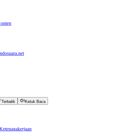
Konten
ndosuara.net
Terbalik
Ketuk Baca
Ketenagakerjaan