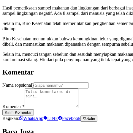
Hasil pemeriksaan sampel makanan dan lingkungan dari berbagai inspek
sampel lingkungan negatif. Ada 8 sampel dari manusia yang telah dik
Selain itu, Biro Kesehatan telah memerintahkan penghentian sementara
ditutup.
Biro Kesehatan menunjukkan bahwa kemungkinan telur yang digunakan
dibeli, dan memastikan makanan dipanaskan dengan sempurna sebel
Selain itu, mencuci tangan sebelum dan sesudah menyiapkan makanan 
kontaminasi silang. Hindari pula penyimpanan yang tidak tepat yan
Komentar
Nama (opsional)
Komentar
*
Kirim Komentar
Bagikan:
WhatsApp
LINE
Facebook
Salin
Baca Juga