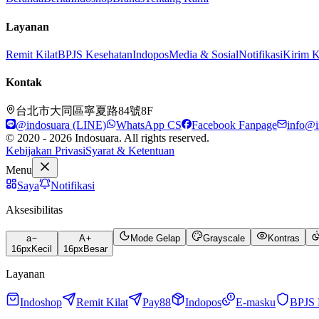
Layanan
Remit Kilat
BPJS Kesehatan
Indopos
Media & Sosial
Notifikasi
Kirim 
Kontak
台北市大同區寧夏路84號8F
@indosuara (LINE)
WhatsApp CS
Facebook Fanpage
info@i
© 2020 - 2026 Indosuara. All rights reserved.
Kebijakan Privasi
Syarat & Ketentuan
Menu
Saya
Notifikasi
Aksesibilitas
a
A
Mode Gelap
Grayscale
Kontras
16
px
Kecil
16
px
Besar
Layanan
Indoshop
Remit Kilat
Pay88
Indopos
E-masku
BPJS 