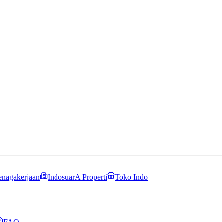
enagakerjaan
IndosuarA Properti
Toko Indo
FAQ