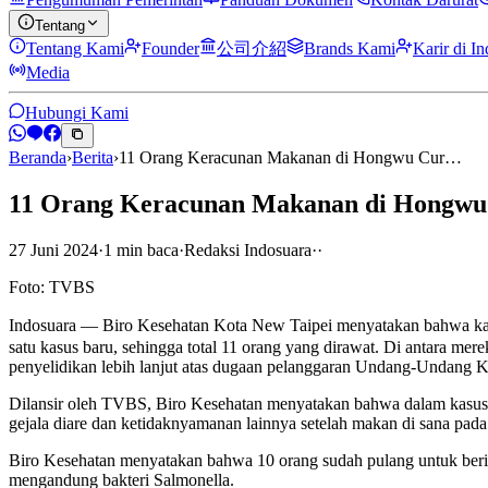
Tentang
Tentang Kami
Founder
公司介紹
Brands Kami
Karir di I
Media
Hubungi Kami
Beranda
›
Berita
›
11 Orang Keracunan Makanan di Hongwu Cur…
11 Orang Keracunan Makanan di Hongwu 
27 Juni 2024
·
1
min
baca
·
Redaksi Indosuara
·
·
Foto: TVBS
Indosuara — Biro Kesehatan Kota New Taipei menyatakan bahwa
satu kasus baru, sehingga total 11 orang yang dirawat. Di antara me
penyelidikan lebih lanjut atas dugaan pelanggaran Undang-Undang
Dilansir oleh TVBS, Biro Kesehatan menyatakan bahwa dalam kasus 
gejala diare dan ketidaknyamanan lainnya setelah makan di sana pad
Biro Kesehatan menyatakan bahwa 10 orang sudah pulang untuk beristi
mengandung bakteri Salmonella.