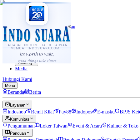
·
...
⌘K
ID
中文
Sahabat Indonesia di Taiwan
Berita
Layanan
SAHABAT INDONESIA DI TAIWAN
MEMUAT INDOSUARA.COM...
Komunitas
its worth to wait,
Panduan
good things take times
Tentang
Media
Hubungi Kami
Menu
Beranda
Berita
Layanan
Indoshop
Remit Kilat
Pay88
Indopos
E-masku
BPJS Ket
Komunitas
Pengumuman
Loker Taiwan
Event & Acara
Kuliner & Toko
Panduan
Pengumuman Pemerintah
Panduan Dokumen
Kontak Darurat