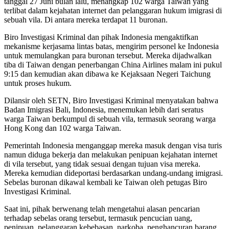
tanggal 27 Juni bulan lalu, menangkap 102 warga Taiwan yang
terlibat dalam kejahatan internet dan pelanggaran hukum imigrasi di
sebuah vila. Di antara mereka terdapat 11 buronan.
Biro Investigasi Kriminal dan pihak Indonesia mengaktifkan
mekanisme kerjasama lintas batas, mengirim personel ke Indonesia
untuk memulangkan para buronan tersebut. Mereka dijadwalkan
tiba di Taiwan dengan penerbangan China Airlines malam ini pukul
9:15 dan kemudian akan dibawa ke Kejaksaan Negeri Taichung
untuk proses hukum.
Dilansir oleh SETN, Biro Investigasi Kriminal menyatakan bahwa
Badan Imigrasi Bali, Indonesia, menemukan lebih dari seratus
warga Taiwan berkumpul di sebuah vila, termasuk seorang warga
Hong Kong dan 102 warga Taiwan.
Pemerintah Indonesia menganggap mereka masuk dengan visa turis
namun diduga bekerja dan melakukan penipuan kejahatan internet
di vila tersebut, yang tidak sesuai dengan tujuan visa mereka.
Mereka kemudian dideportasi berdasarkan undang-undang imigrasi.
Sebelas buronan dikawal kembali ke Taiwan oleh petugas Biro
Investigasi Kriminal.
Saat ini, pihak berwenang telah mengetahui alasan pencarian
terhadap sebelas orang tersebut, termasuk pencucian uang,
penipuan, pelanggaran kebebasan, narkoba, penghancuran barang