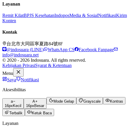
Layanan
Remit Kilat
BPJS Kesehatan
Indopos
Media & Sosial
Notifikasi
Kirim
Konten
Kontak
台北市大同區寧夏路84號8F
@indosuara (LINE)
WhatsApp CS
Facebook Fanpage
info@indosuara.net
© 2020 - 2026 Indosuara. All rights reserved.
Kebijakan Privasi
Syarat & Ketentuan
Menu
Saya
Notifikasi
Aksesibilitas
a
A
Mode Gelap
Grayscale
Kontras
16
px
Kecil
16
px
Besar
Terbalik
Ketuk Baca
Layanan