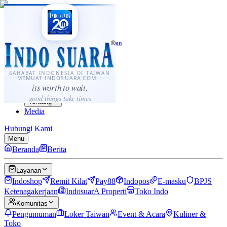
·
...
⌘K
ID
中文
Sahabat Indonesia di Taiwan
Berita
Layanan
SAHABAT INDONESIA DI TAIWAN
MEMUAT INDOSUARA.COM...
Komunitas
its worth to wait,
Panduan
good things take times
Tentang
Media
Hubungi Kami
Menu
Beranda
Berita
Layanan
Indoshop
Remit Kilat
Pay88
Indopos
E-masku
BPJS
Ketenagakerjaan
IndosuarA Properti
Toko Indo
Komunitas
Pengumuman
Loker Taiwan
Event & Acara
Kuliner &
Toko