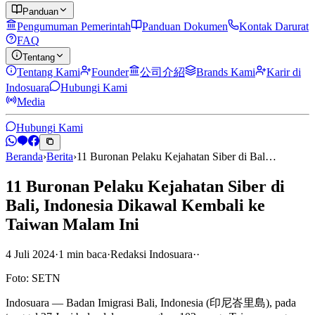
Panduan
Pengumuman Pemerintah
Panduan Dokumen
Kontak Darurat
FAQ
Tentang
Tentang Kami
Founder
公司介紹
Brands Kami
Karir di
Indosuara
Hubungi Kami
Media
Hubungi Kami
Beranda
›
Berita
›
11 Buronan Pelaku Kejahatan Siber di Bal…
11 Buronan Pelaku Kejahatan Siber di
Bali, Indonesia Dikawal Kembali ke
Taiwan Malam Ini
4 Juli 2024
·
1
min
baca
·
Redaksi Indosuara
·
·
Foto: SETN
Indosuara — Badan Imigrasi Bali, Indonesia (印尼峇里島), pada