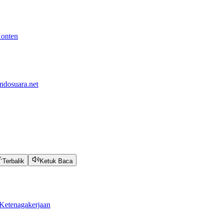
Konten
ndosuara.net
Terbalik
Ketuk Baca
Ketenagakerjaan