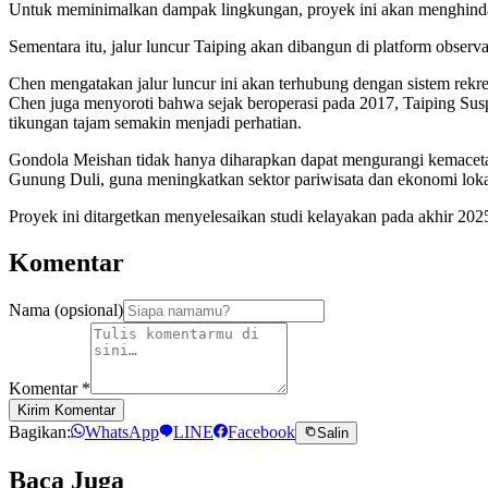
Untuk meminimalkan dampak lingkungan, proyek ini akan menghindari 
Sementara itu, jalur luncur Taiping akan dibangun di platform obser
Chen mengatakan jalur luncur ini akan terhubung dengan sistem rekr
Chen juga menyoroti bahwa sejak beroperasi pada 2017, Taiping Susp
tikungan tajam semakin menjadi perhatian.
Gondola Meishan tidak hanya diharapkan dapat mengurangi kemacetan
Gunung Duli, guna meningkatkan sektor pariwisata dan ekonomi lokal
Proyek ini ditargetkan menyelesaikan studi kelayakan pada akhir 2025 
Komentar
Nama (opsional)
Komentar
*
Kirim Komentar
Bagikan:
WhatsApp
LINE
Facebook
Salin
Baca Juga