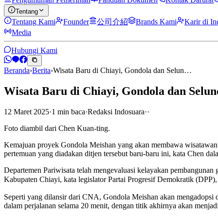
Tentang
Tentang Kami
Founder
公司介紹
Brands Kami
Karir di I
Media
Hubungi Kami
Beranda
›
Berita
›
Wisata Baru di Chiayi, Gondola dan Selun…
Wisata Baru di Chiayi, Gondola dan Selun
12 Maret 2025
·
1
min
baca
·
Redaksi Indosuara
·
·
Foto diambil dari Chen Kuan-ting.
Kemajuan proyek Gondola Meishan yang akan membawa wisatawan dari k
pertemuan yang diadakan ditjen tersebut baru-baru ini, kata Chen dala
Departemen Pariwisata telah mengevaluasi kelayakan pembangunan g
Kabupaten Chiayi, kata legislator Partai Progresif Demokratik (DP
Seperti yang dilansir dari CNA, Gondola Meishan akan mengadopsi 
dalam perjalanan selama 20 menit, dengan titik akhirnya akan menjadi