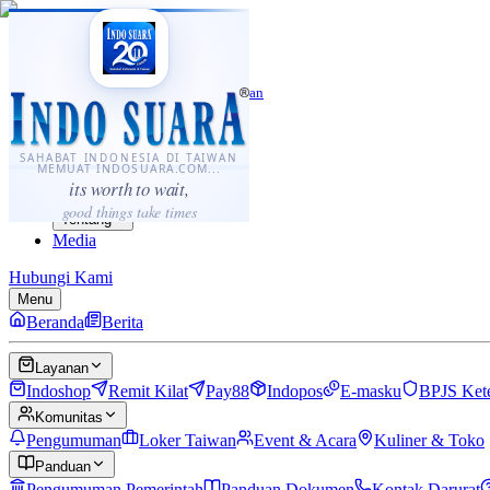
·
...
⌘K
ID
中文
Sahabat Indonesia di Taiwan
Berita
Layanan
SAHABAT INDONESIA DI TAIWAN
MEMUAT INDOSUARA.COM...
Komunitas
its worth to wait,
Panduan
good things take times
Tentang
Media
Hubungi Kami
Menu
Beranda
Berita
Layanan
Indoshop
Remit Kilat
Pay88
Indopos
E-masku
BPJS Ket
Komunitas
Pengumuman
Loker Taiwan
Event & Acara
Kuliner & Toko
Panduan
Pengumuman Pemerintah
Panduan Dokumen
Kontak Darurat