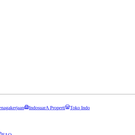
enagakerjaan
IndosuarA Properti
Toko Indo
FAQ