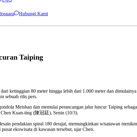
ndosuara
Hubungi Kami
curan Taiping
etinggian 80 meter hingga lebih dari 1.000 meter dan dimulainya ini
m sebuah rilis pers.
ondola Meishan dan memulai perancangan jalur luncur Taiping sebaga
P), Chen Kuan-ting (陳冠廷), Senin (10/3).
desain pendakian spiral 180 derajat, memungkinkan wisatawan menikm
 pusat ekowisata di kawasan tersebut, ujar Chen.