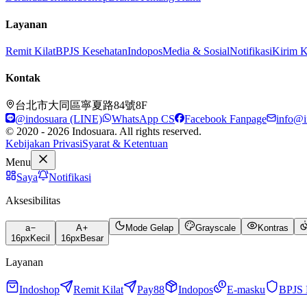
Layanan
Remit Kilat
BPJS Kesehatan
Indopos
Media & Sosial
Notifikasi
Kirim 
Kontak
台北市大同區寧夏路84號8F
@indosuara (LINE)
WhatsApp CS
Facebook Fanpage
info@i
© 2020 - 2026 Indosuara. All rights reserved.
Kebijakan Privasi
Syarat & Ketentuan
Menu
Saya
Notifikasi
Aksesibilitas
a
A
Mode Gelap
Grayscale
Kontras
16
px
Kecil
16
px
Besar
Layanan
Indoshop
Remit Kilat
Pay88
Indopos
E-masku
BPJS 