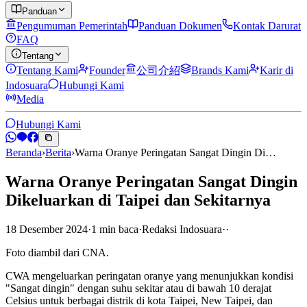
Panduan
Pengumuman Pemerintah
Panduan Dokumen
Kontak Darurat
FAQ
Tentang
Tentang Kami
Founder
公司介紹
Brands Kami
Karir di
Indosuara
Hubungi Kami
Media
Hubungi Kami
Beranda
›
Berita
›
Warna Oranye Peringatan Sangat Dingin Di…
Warna Oranye Peringatan Sangat Dingin
Dikeluarkan di Taipei dan Sekitarnya
18 Desember 2024
·
1
min
baca
·
Redaksi Indosuara
·
·
Foto diambil dari CNA.
CWA mengeluarkan peringatan oranye yang menunjukkan kondisi
"Sangat dingin" dengan suhu sekitar atau di bawah 10 derajat
Celsius untuk berbagai distrik di kota Taipei, New Taipei, dan