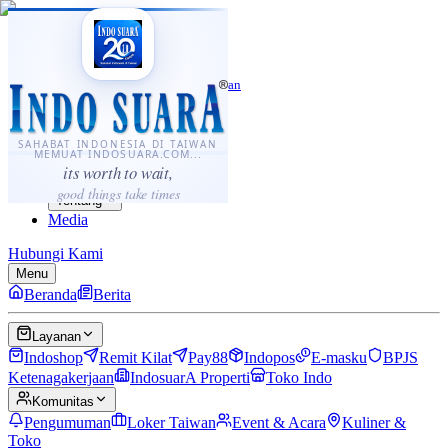
·
...
⌘K
ID
中文
Sahabat Indonesia di Taiwan
Berita
Layanan
SAHABAT INDONESIA DI TAIWAN
MEMUAT INDOSUARA.COM...
Komunitas
its worth to wait,
Panduan
good things take times
Tentang
Media
Hubungi Kami
Menu
Beranda
Berita
Layanan
Indoshop
Remit Kilat
Pay88
Indopos
E-masku
BPJS
Ketenagakerjaan
IndosuarA Properti
Toko Indo
Komunitas
Pengumuman
Loker Taiwan
Event & Acara
Kuliner &
Toko