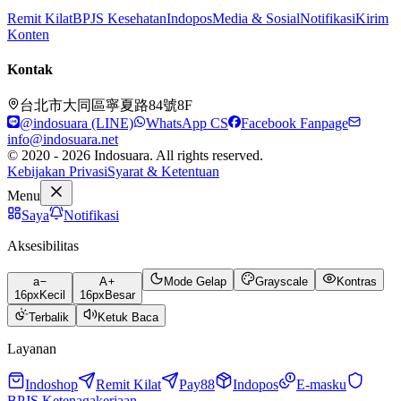
Remit Kilat
BPJS Kesehatan
Indopos
Media & Sosial
Notifikasi
Kirim
Konten
Kontak
台北市大同區寧夏路84號8F
@indosuara (LINE)
WhatsApp CS
Facebook Fanpage
info@indosuara.net
© 2020 - 2026 Indosuara. All rights reserved.
Kebijakan Privasi
Syarat & Ketentuan
Menu
Saya
Notifikasi
Aksesibilitas
a
A
Mode Gelap
Grayscale
Kontras
16
px
Kecil
16
px
Besar
Terbalik
Ketuk Baca
Layanan
Indoshop
Remit Kilat
Pay88
Indopos
E-masku
BPJS Ketenagakerjaan