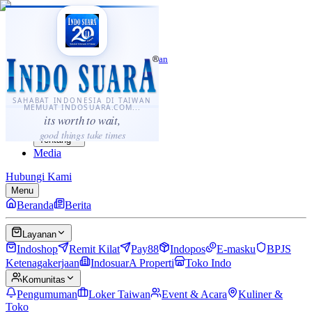
·
...
⌘K
ID
中文
Sahabat Indonesia di Taiwan
Berita
Layanan
SAHABAT INDONESIA DI TAIWAN
MEMUAT INDOSUARA.COM...
Komunitas
its worth to wait,
Panduan
good things take times
Tentang
Media
Hubungi Kami
Menu
Beranda
Berita
Layanan
Indoshop
Remit Kilat
Pay88
Indopos
E-masku
BPJS
Ketenagakerjaan
IndosuarA Properti
Toko Indo
Komunitas
Pengumuman
Loker Taiwan
Event & Acara
Kuliner &
Toko