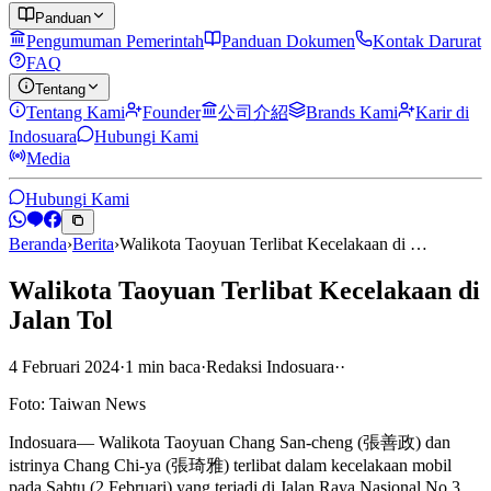
Panduan
Pengumuman Pemerintah
Panduan Dokumen
Kontak Darurat
FAQ
Tentang
Tentang Kami
Founder
公司介紹
Brands Kami
Karir di
Indosuara
Hubungi Kami
Media
Hubungi Kami
Beranda
›
Berita
›
Walikota Taoyuan Terlibat Kecelakaan di …
Walikota Taoyuan Terlibat Kecelakaan di
Jalan Tol
4 Februari 2024
·
1
min
baca
·
Redaksi Indosuara
·
·
Foto: Taiwan News
Indosuara— Walikota Taoyuan Chang San-cheng (張善政) dan
istrinya Chang Chi-ya (張琦雅) terlibat dalam kecelakaan mobil
pada Sabtu (2 Februari) yang terjadi di Jalan Raya Nasional No.3.