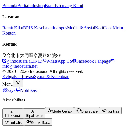
Beranda
Berita
Indoshop
Brands
Tentang Kami
Layanan
Remit Kilat
BPJS Kesehatan
Indopos
Media & Sosial
Notifikasi
Kirim
Konten
Kontak
台北市大同區寧夏路84號8F
@indosuara (LINE)
WhatsApp CS
Facebook Fanpage
info@indosuara.net
© 2020 - 2026 Indosuara. All rights reserved.
Kebijakan Privasi
Syarat & Ketentuan
Menu
Saya
Notifikasi
Aksesibilitas
a
A
Mode Gelap
Grayscale
Kontras
16
px
Kecil
16
px
Besar
Terbalik
Ketuk Baca