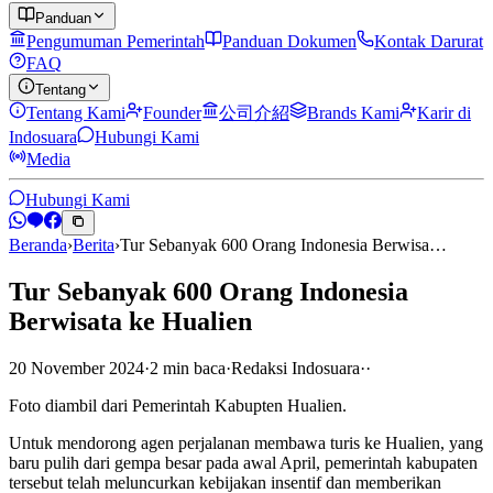
Panduan
Pengumuman Pemerintah
Panduan Dokumen
Kontak Darurat
FAQ
Tentang
Tentang Kami
Founder
公司介紹
Brands Kami
Karir di
Indosuara
Hubungi Kami
Media
Hubungi Kami
Beranda
›
Berita
›
Tur Sebanyak 600 Orang Indonesia Berwisa…
Tur Sebanyak 600 Orang Indonesia
Berwisata ke Hualien
20 November 2024
·
2
min
baca
·
Redaksi Indosuara
·
·
Foto diambil dari Pemerintah Kabupten Hualien.
Untuk mendorong agen perjalanan membawa turis ke Hualien, yang
baru pulih dari gempa besar pada awal April, pemerintah kabupaten
tersebut telah meluncurkan kebijakan insentif dan memberikan