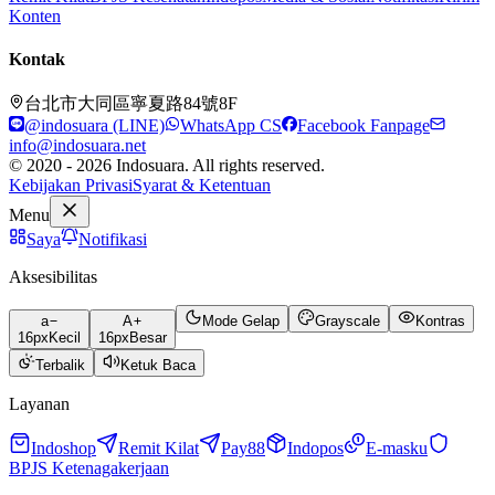
Konten
Kontak
台北市大同區寧夏路84號8F
@indosuara (LINE)
WhatsApp CS
Facebook Fanpage
info@indosuara.net
© 2020 - 2026 Indosuara. All rights reserved.
Kebijakan Privasi
Syarat & Ketentuan
Menu
Saya
Notifikasi
Aksesibilitas
a
A
Mode Gelap
Grayscale
Kontras
16
px
Kecil
16
px
Besar
Terbalik
Ketuk Baca
Layanan
Indoshop
Remit Kilat
Pay88
Indopos
E-masku
BPJS Ketenagakerjaan