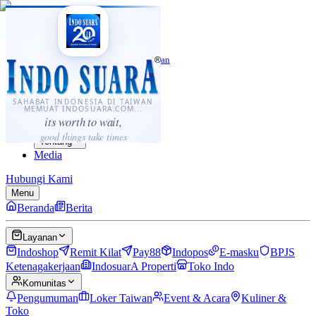
·
...
⌘K
ID
中文
Sahabat Indonesia di Taiwan
Berita
Layanan
SAHABAT INDONESIA DI TAIWAN
MEMUAT INDOSUARA.COM...
Komunitas
its worth to wait,
Panduan
good things take times
Tentang
Media
Hubungi Kami
Menu
Beranda
Berita
Layanan
Indoshop
Remit Kilat
Pay88
Indopos
E-masku
BPJS
Ketenagakerjaan
IndosuarA Properti
Toko Indo
Komunitas
Pengumuman
Loker Taiwan
Event & Acara
Kuliner &
Toko