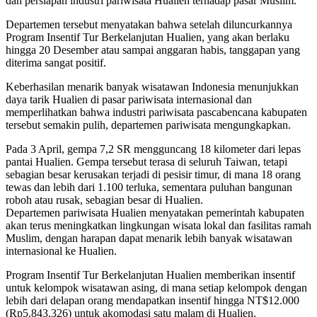
dan persiapan industri pariwisata Hualien terhadap pasar Muslim.
Departemen tersebut menyatakan bahwa setelah diluncurkannya
Program Insentif Tur Berkelanjutan Hualien, yang akan berlaku
hingga 20 Desember atau sampai anggaran habis, tanggapan yang
diterima sangat positif.
Keberhasilan menarik banyak wisatawan Indonesia menunjukkan
daya tarik Hualien di pasar pariwisata internasional dan
memperlihatkan bahwa industri pariwisata pascabencana kabupaten
tersebut semakin pulih, departemen pariwisata mengungkapkan.
Pada 3 April, gempa 7,2 SR mengguncang 18 kilometer dari lepas
pantai Hualien. Gempa tersebut terasa di seluruh Taiwan, tetapi
sebagian besar kerusakan terjadi di pesisir timur, di mana 18 orang
tewas dan lebih dari 1.100 terluka, sementara puluhan bangunan
roboh atau rusak, sebagian besar di Hualien.
Departemen pariwisata Hualien menyatakan pemerintah kabupaten
akan terus meningkatkan lingkungan wisata lokal dan fasilitas ramah
Muslim, dengan harapan dapat menarik lebih banyak wisatawan
internasional ke Hualien.
Program Insentif Tur Berkelanjutan Hualien memberikan insentif
untuk kelompok wisatawan asing, di mana setiap kelompok dengan
lebih dari delapan orang mendapatkan insentif hingga NT$12.000
(Rp5.843.326) untuk akomodasi satu malam di Hualien.