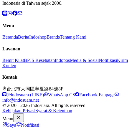
Indonesia di Taiwan sejak 2006.
Menu
Beranda
Berita
Indoshop
Brands
Tentang Kami
Layanan
Remit Kilat
BPJS Kesehatan
Indopos
Media & Sosial
Notifikasi
Kirim
Konten
Kontak
台北市大同區寧夏路84號8F
@indosuara (LINE)
WhatsApp CS
Facebook Fanpage
info@indosuara.net
© 2020 - 2026 Indosuara. All rights reserved.
Kebijakan Privasi
Syarat & Ketentuan
Menu
Saya
Notifikasi