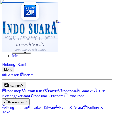
·
...
⌘K
ID
中文
Sahabat Indonesia di Taiwan
Berita
Layanan
SAHABAT INDONESIA DI TAIWAN
MEMUAT INDOSUARA.COM...
Komunitas
its worth to wait,
Panduan
good things take times
Tentang
Media
Hubungi Kami
Menu
Beranda
Berita
Layanan
Indoshop
Remit Kilat
Pay88
Indopos
E-masku
BPJS
Ketenagakerjaan
IndosuarA Properti
Toko Indo
Komunitas
Pengumuman
Loker Taiwan
Event & Acara
Kuliner &
Toko