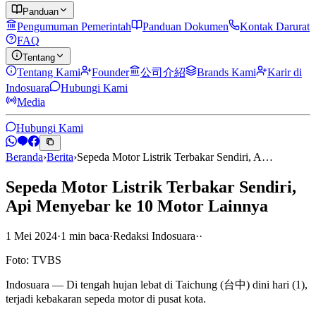
Panduan
Pengumuman Pemerintah
Panduan Dokumen
Kontak Darurat
FAQ
Tentang
Tentang Kami
Founder
公司介紹
Brands Kami
Karir di
Indosuara
Hubungi Kami
Media
Hubungi Kami
Beranda
›
Berita
›
Sepeda Motor Listrik Terbakar Sendiri, A…
Sepeda Motor Listrik Terbakar Sendiri,
Api Menyebar ke 10 Motor Lainnya
1 Mei 2024
·
1
min
baca
·
Redaksi Indosuara
·
·
Foto: TVBS
Indosuara — Di tengah hujan lebat di Taichung (台中) dini hari (1),
terjadi kebakaran sepeda motor di pusat kota.