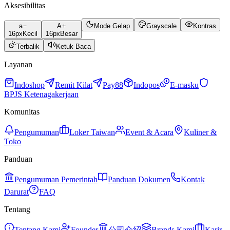
Aksesibilitas
a
A
Mode Gelap
Grayscale
Kontras
16
px
Kecil
16
px
Besar
Terbalik
Ketuk Baca
Layanan
Indoshop
Remit Kilat
Pay88
Indopos
E-masku
BPJS Ketenagakerjaan
Komunitas
Pengumuman
Loker Taiwan
Event & Acara
Kuliner &
Toko
Panduan
Pengumuman Pemerintah
Panduan Dokumen
Kontak
Darurat
FAQ
Tentang
Tentang Kami
Founder
公司介紹
Brands Kami
Karir