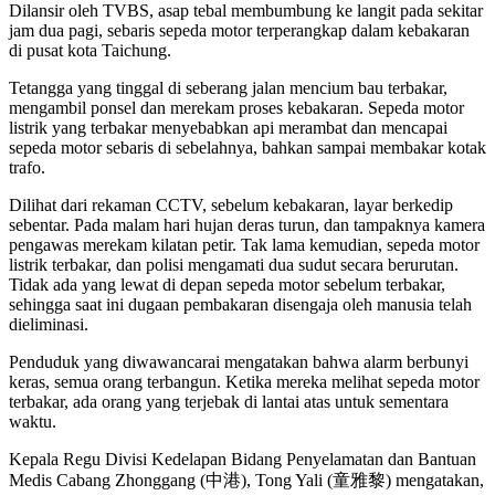
Dilansir oleh TVBS, asap tebal membumbung ke langit pada sekitar
jam dua pagi, sebaris sepeda motor terperangkap dalam kebakaran
di pusat kota Taichung.
Tetangga yang tinggal di seberang jalan mencium bau terbakar,
mengambil ponsel dan merekam proses kebakaran. Sepeda motor
listrik yang terbakar menyebabkan api merambat dan mencapai
sepeda motor sebaris di sebelahnya, bahkan sampai membakar kotak
trafo.
Dilihat dari rekaman CCTV, sebelum kebakaran, layar berkedip
sebentar. Pada malam hari hujan deras turun, dan tampaknya kamera
pengawas merekam kilatan petir. Tak lama kemudian, sepeda motor
listrik terbakar, dan polisi mengamati dua sudut secara berurutan.
Tidak ada yang lewat di depan sepeda motor sebelum terbakar,
sehingga saat ini dugaan pembakaran disengaja oleh manusia telah
dieliminasi.
Penduduk yang diwawancarai mengatakan bahwa alarm berbunyi
keras, semua orang terbangun. Ketika mereka melihat sepeda motor
terbakar, ada orang yang terjebak di lantai atas untuk sementara
waktu.
Kepala Regu Divisi Kedelapan Bidang Penyelamatan dan Bantuan
Medis Cabang Zhonggang (中港), Tong Yali (童雅黎) mengatakan,