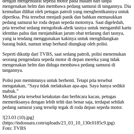
dengan mengendarai sepeda motor pada malam hari tanpa
mengenakan helm dan membawa pedang samurai di tangannya. Dia
kemudian dilihat oleh petugas patroli yang menghentikannya untuk
diperiksa. Pria tersebut menjadi panik dan bahkan memasukkan
pedang samurai ke roda depan sepeda motornya. Saat digeledah,
pria tersebut sedang mengobrak-abrik tasnya untuk mengambil kartu
identitas palsu dan menjatuhkan jarum obat terlarang dari tasnya,
yang ia tendang menggunakan kakinya untuk menghilangkan
barang bukti, namun tetap berhasil diungkap oleh polisi.
Seperti dikutip dari TVBS, saat sedang patroli, polisi menemukan
seorang pengendara sepeda motor di depan mereka yang tidak
mengenakan helm dan diduga membawa pedang samurai di
tangannya.
Polisi pun memintanya untuk berhenti. Tetapi pria tersebut
mengatakan, “Saya tidak melakukan apa-apa. Saya hanya sedikit
mabuk.”
Melihat pria tersebut ketakutan dan berbicara kacau, petugas
memeriksanya dengan lebih teliti dan benar saja, terdapat sebilah
pedang samurai yang terselip tegak di roda depan sepeda motor.
![23.03 (10).jpg]
(https://indosuara.com/uploads/23_03_10_130c0185c9.jpg)
Foto: TVBS