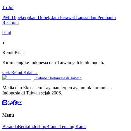
15 Jul
PMI Dipekerjakan Dobel, Jadi Perawat Lansia dan Pembantu
Restoran
9 Jul
¥
Remit Kilat
Kirim uang ke Indonesia dari Taiwan jadi lebih mudah.
Cek Remit Kilat →
Sahabat Indonesia di Taiwan
Media dan Ekosistem Layanan terpercaya untuk komunitas
Indonesia di Taiwan sejak 2006.
Menu
Beranda
Berita
Indoshop
Brands
Tentang Kami