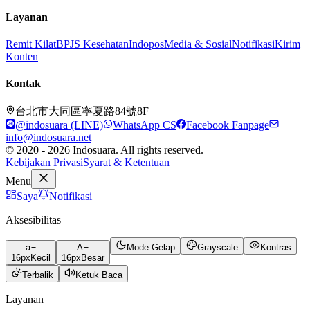
Layanan
Remit Kilat
BPJS Kesehatan
Indopos
Media & Sosial
Notifikasi
Kirim
Konten
Kontak
台北市大同區寧夏路84號8F
@indosuara (LINE)
WhatsApp CS
Facebook Fanpage
info@indosuara.net
© 2020 - 2026 Indosuara. All rights reserved.
Kebijakan Privasi
Syarat & Ketentuan
Menu
Saya
Notifikasi
Aksesibilitas
a
A
Mode Gelap
Grayscale
Kontras
16
px
Kecil
16
px
Besar
Terbalik
Ketuk Baca
Layanan