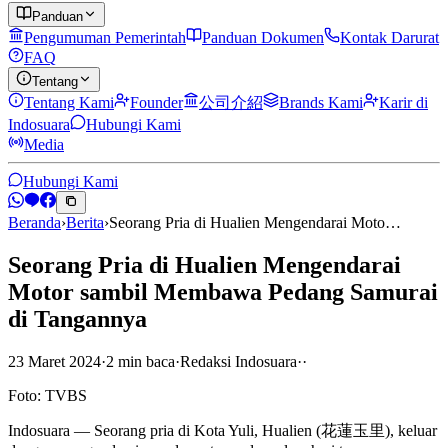
Panduan
Pengumuman Pemerintah
Panduan Dokumen
Kontak Darurat
FAQ
Tentang
Tentang Kami
Founder
公司介紹
Brands Kami
Karir di
Indosuara
Hubungi Kami
Media
Hubungi Kami
Beranda
›
Berita
›
Seorang Pria di Hualien Mengendarai Moto…
Seorang Pria di Hualien Mengendarai
Motor sambil Membawa Pedang Samurai
di Tangannya
23 Maret 2024
·
2
min
baca
·
Redaksi Indosuara
·
·
Foto: TVBS
Indosuara — Seorang pria di Kota Yuli, Hualien (花蓮玉里), keluar