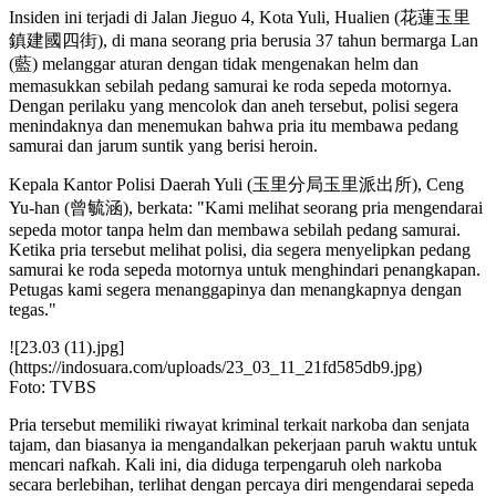
Insiden ini terjadi di Jalan Jieguo 4, Kota Yuli, Hualien (花蓮玉里
鎮建國四街), di mana seorang pria berusia 37 tahun bermarga Lan
(藍) melanggar aturan dengan tidak mengenakan helm dan
memasukkan sebilah pedang samurai ke roda sepeda motornya.
Dengan perilaku yang mencolok dan aneh tersebut, polisi segera
menindaknya dan menemukan bahwa pria itu membawa pedang
samurai dan jarum suntik yang berisi heroin.
Kepala Kantor Polisi Daerah Yuli (玉里分局玉里派出所), Ceng
Yu-han (曾毓涵), berkata: "Kami melihat seorang pria mengendarai
sepeda motor tanpa helm dan membawa sebilah pedang samurai.
Ketika pria tersebut melihat polisi, dia segera menyelipkan pedang
samurai ke roda sepeda motornya untuk menghindari penangkapan.
Petugas kami segera menanggapinya dan menangkapnya dengan
tegas."
![23.03 (11).jpg]
(https://indosuara.com/uploads/23_03_11_21fd585db9.jpg)
Foto: TVBS
Pria tersebut memiliki riwayat kriminal terkait narkoba dan senjata
tajam, dan biasanya ia mengandalkan pekerjaan paruh waktu untuk
mencari nafkah. Kali ini, dia diduga terpengaruh oleh narkoba
secara berlebihan, terlihat dengan percaya diri mengendarai sepeda