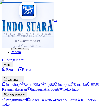
·
...
⌘K
ID
中文
Sahabat Indonesia di Taiwan
Berita
Layanan
SAHABAT INDONESIA DI TAIWAN
MEMUAT INDOSUARA.COM...
Komunitas
its worth to wait,
Panduan
good things take times
Tentang
Media
Hubungi Kami
Menu
Beranda
Berita
Layanan
Indoshop
Remit Kilat
Pay88
Indopos
E-masku
BPJS
Ketenagakerjaan
IndosuarA Properti
Toko Indo
Komunitas
Pengumuman
Loker Taiwan
Event & Acara
Kuliner &
Toko