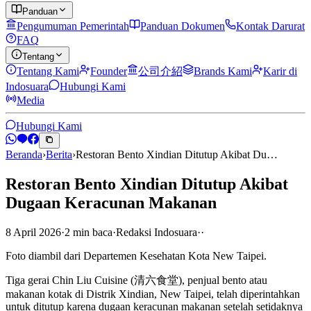
Panduan
Pengumuman Pemerintah
Panduan Dokumen
Kontak Darurat
FAQ
Tentang
Tentang Kami
Founder
公司介紹
Brands Kami
Karir di
Indosuara
Hubungi Kami
Media
Hubungi Kami
Beranda
›
Berita
›
Restoran Bento Xindian Ditutup Akibat Du…
Restoran Bento Xindian Ditutup Akibat
Dugaan Keracunan Makanan
8 April 2026
·
2
min
baca
·
Redaksi Indosuara
·
·
Foto diambil dari Departemen Kesehatan Kota New Taipei.
Tiga gerai Chin Liu Cuisine (清六食堂), penjual bento atau
makanan kotak di Distrik Xindian, New Taipei, telah diperintahkan
untuk ditutup karena dugaan keracunan makanan setelah setidaknya