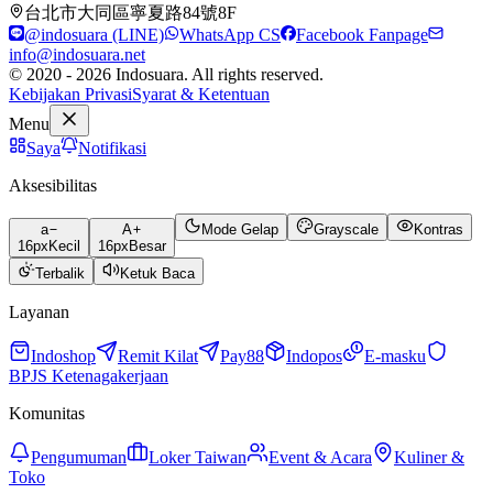
台北市大同區寧夏路84號8F
@indosuara (LINE)
WhatsApp CS
Facebook Fanpage
info@indosuara.net
© 2020 - 2026 Indosuara. All rights reserved.
Kebijakan Privasi
Syarat & Ketentuan
Menu
Saya
Notifikasi
Aksesibilitas
a
A
Mode Gelap
Grayscale
Kontras
16
px
Kecil
16
px
Besar
Terbalik
Ketuk Baca
Layanan
Indoshop
Remit Kilat
Pay88
Indopos
E-masku
BPJS Ketenagakerjaan
Komunitas
Pengumuman
Loker Taiwan
Event & Acara
Kuliner &
Toko