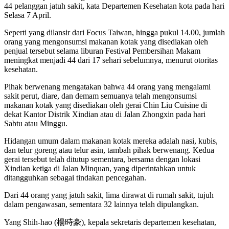
44 pelanggan jatuh sakit, kata Departemen Kesehatan kota pada hari
Selasa 7 April.
Seperti yang dilansir dari Focus Taiwan, hingga pukul 14.00, jumlah
orang yang mengonsumsi makanan kotak yang disediakan oleh
penjual tersebut selama liburan Festival Pembersihan Makam
meningkat menjadi 44 dari 17 sehari sebelumnya, menurut otoritas
kesehatan.
Pihak berwenang mengatakan bahwa 44 orang yang mengalami
sakit perut, diare, dan demam semuanya telah mengonsumsi
makanan kotak yang disediakan oleh gerai Chin Liu Cuisine di
dekat Kantor Distrik Xindian atau di Jalan Zhongxin pada hari
Sabtu atau Minggu.
Hidangan umum dalam makanan kotak mereka adalah nasi, kubis,
dan telur goreng atau telur asin, tambah pihak berwenang. Kedua
gerai tersebut telah ditutup sementara, bersama dengan lokasi
Xindian ketiga di Jalan Minquan, yang diperintahkan untuk
ditangguhkan sebagai tindakan pencegahan.
Dari 44 orang yang jatuh sakit, lima dirawat di rumah sakit, tujuh
dalam pengawasan, sementara 32 lainnya telah dipulangkan.
Yang Shih-hao (楊時豪), kepala sekretaris departemen kesehatan,