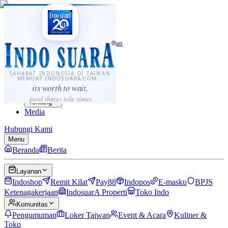
·
...
⌘K
ID
中文
Sahabat Indonesia di Taiwan
Berita
Layanan
SAHABAT INDONESIA DI TAIWAN
MEMUAT INDOSUARA.COM...
Komunitas
its worth to wait,
Panduan
good things take times
Tentang
Media
Hubungi Kami
Menu
Beranda
Berita
Layanan
Indoshop
Remit Kilat
Pay88
Indopos
E-masku
BPJS
Ketenagakerjaan
IndosuarA Properti
Toko Indo
Komunitas
Pengumuman
Loker Taiwan
Event & Acara
Kuliner &
Toko