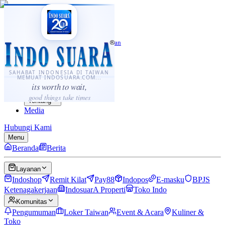
·
...
⌘K
ID
中文
Sahabat Indonesia di Taiwan
Berita
Layanan
SAHABAT INDONESIA DI TAIWAN
MEMUAT INDOSUARA.COM...
Komunitas
its worth to wait,
Panduan
good things take times
Tentang
Media
Hubungi Kami
Menu
Beranda
Berita
Layanan
Indoshop
Remit Kilat
Pay88
Indopos
E-masku
BPJS
Ketenagakerjaan
IndosuarA Properti
Toko Indo
Komunitas
Pengumuman
Loker Taiwan
Event & Acara
Kuliner &
Toko