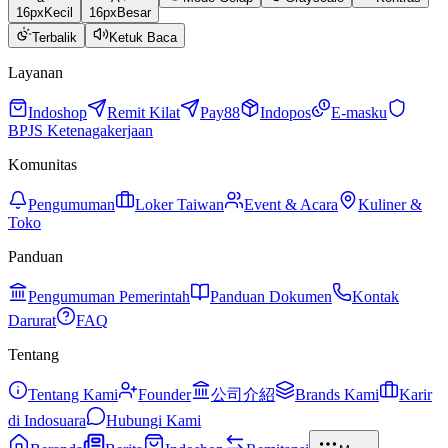
16
px
Kecil
16
px
Besar
Terbalik
Ketuk Baca
Layanan
Indoshop
Remit Kilat
Pay88
Indopos
E-masku
BPJS Ketenagakerjaan
Komunitas
Pengumuman
Loker Taiwan
Event & Acara
Kuliner &
Toko
Panduan
Pengumuman Pemerintah
Panduan Dokumen
Kontak
Darurat
FAQ
Tentang
Tentang Kami
Founder
公司介紹
Brands Kami
Karir
di Indosuara
Hubungi Kami