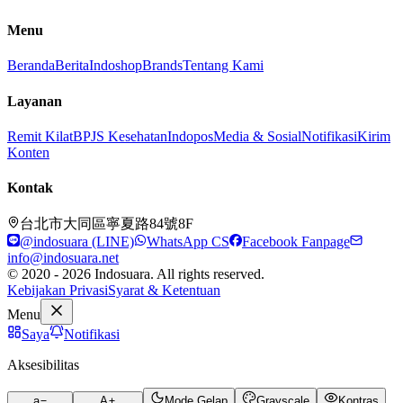
Menu
Beranda
Berita
Indoshop
Brands
Tentang Kami
Layanan
Remit Kilat
BPJS Kesehatan
Indopos
Media & Sosial
Notifikasi
Kirim
Konten
Kontak
台北市大同區寧夏路84號8F
@indosuara (LINE)
WhatsApp CS
Facebook Fanpage
info@indosuara.net
© 2020 - 2026 Indosuara. All rights reserved.
Kebijakan Privasi
Syarat & Ketentuan
Menu
Saya
Notifikasi
Aksesibilitas
a
A
Mode Gelap
Grayscale
Kontras