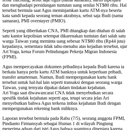
dan menghadapi persidangan tuntutan uang senilai NT$80 ribu. Hal
tersebut bermula saat Agus meminjamkan kartu ATM-nya beserta
kata sandi kepada seorang teman akrabnya, sebut saja Budi (nama
samaran), PMI overstayer (PMIO).
Seperti yang diberitakan CNA, PMI ditangkap dan ditahan di salah
satu kantor kepolisian setempat dikarenakan tuntutan dari salah satu
warga Taiwan yang meminta uang sebesar NT$80 ribu (Rp44 juta)
kepadanya, sementara tidak tahu-menahu atas kejadian tersebut, ujar
Ari Yoga, ketua Forum Pelindungan Pekerja Migran Indonesia
(FPMI).
Agus mempercayakan dokumen pribadinya kepada Budi karena ia
berkata hanya perlu kartu ATM banknya untuk keperluan pribadi,
transfer antarteman. Namun, Budi mempergunakan kartu bank
tersebut untuk hal-hal lain seperti transaksi dengan seorang warga
Taiwan, yang ternyata dipakai dalam tindakan kejahatan.
Ari Yoga saat diwawancarai CNA tidak menyebutkan secara
spesifik tindak kejahatan seperti apa, tetapi secara jelas Ari
menyebutkan bahwa Agus terkena imbas kejahatan Budi dengan
mempergunakan rekening bank miliknya.
Laporan tersebut bermula pada Rabu (7/5), seorang anggota FPMI,
Pindianto Firmansyah sebagai Humas 1 di wilayah Pingtung
menerima aduan dari istri Agus bahwa suaminya dipenjara karena