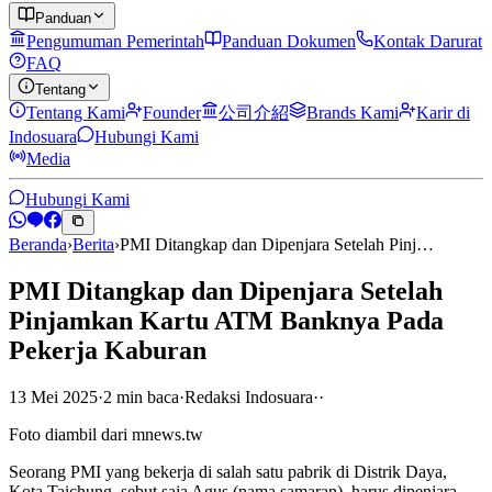
Panduan
Pengumuman Pemerintah
Panduan Dokumen
Kontak Darurat
FAQ
Tentang
Tentang Kami
Founder
公司介紹
Brands Kami
Karir di
Indosuara
Hubungi Kami
Media
Hubungi Kami
Beranda
›
Berita
›
PMI Ditangkap dan Dipenjara Setelah Pinj…
PMI Ditangkap dan Dipenjara Setelah
Pinjamkan Kartu ATM Banknya Pada
Pekerja Kaburan
13 Mei 2025
·
2
min
baca
·
Redaksi Indosuara
·
·
Foto diambil dari mnews.tw
Seorang PMI yang bekerja di salah satu pabrik di Distrik Daya,
Kota Taichung, sebut saja Agus (nama samaran), harus dipenjara