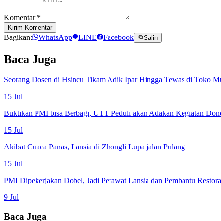
Komentar
*
Kirim Komentar
Bagikan:
WhatsApp
LINE
Facebook
Salin
Baca Juga
Seorang Dosen di Hsincu Tikam Adik Ipar Hingga Tewas di Toko M
15 Jul
Buktikan PMI bisa Berbagi, UTT Peduli akan Adakan Kegiatan Don
15 Jul
Akibat Cuaca Panas, Lansia di Zhongli Lupa jalan Pulang
15 Jul
PMI Dipekerjakan Dobel, Jadi Perawat Lansia dan Pembantu Restor
9 Jul
Baca Juga