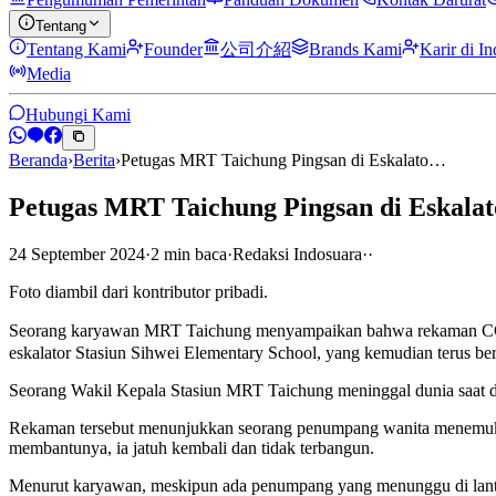
Tentang
Tentang Kami
Founder
公司介紹
Brands Kami
Karir di I
Media
Hubungi Kami
Beranda
›
Berita
›
Petugas MRT Taichung Pingsan di Eskalato…
Petugas MRT Taichung Pingsan di Eskala
24 September 2024
·
2
min
baca
·
Redaksi Indosuara
·
·
Foto diambil dari kontributor pribadi.
Seorang karyawan MRT Taichung menyampaikan bahwa rekaman CCTV 
eskalator Stasiun Sihwei Elementary School, yang kemudian terus ber
Seorang Wakil Kepala Stasiun MRT Taichung meninggal dunia saat dir
Rekaman tersebut menunjukkan seorang penumpang wanita menemukanny
membantunya, ia jatuh kembali dan tidak terbangun.
Menurut karyawan, meskipun ada penumpang yang menunggu di lantai 