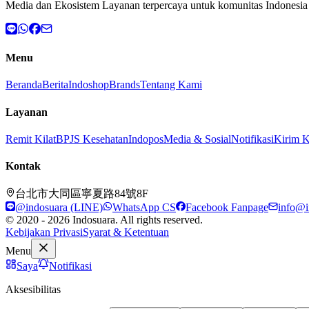
Media dan Ekosistem Layanan terpercaya untuk komunitas Indonesia 
Menu
Beranda
Berita
Indoshop
Brands
Tentang Kami
Layanan
Remit Kilat
BPJS Kesehatan
Indopos
Media & Sosial
Notifikasi
Kirim 
Kontak
台北市大同區寧夏路84號8F
@indosuara (LINE)
WhatsApp CS
Facebook Fanpage
info@i
© 2020 - 2026 Indosuara. All rights reserved.
Kebijakan Privasi
Syarat & Ketentuan
Menu
Saya
Notifikasi
Aksesibilitas