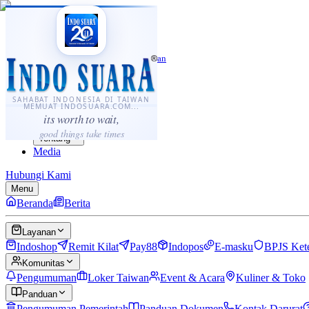
·
...
⌘K
ID
中文
Sahabat Indonesia di Taiwan
Berita
Layanan
SAHABAT INDONESIA DI TAIWAN
MEMUAT INDOSUARA.COM...
Komunitas
its worth to wait,
Panduan
good things take times
Tentang
Media
Hubungi Kami
Menu
Beranda
Berita
Layanan
Indoshop
Remit Kilat
Pay88
Indopos
E-masku
BPJS Ket
Komunitas
Pengumuman
Loker Taiwan
Event & Acara
Kuliner & Toko
Panduan
Pengumuman Pemerintah
Panduan Dokumen
Kontak Darurat