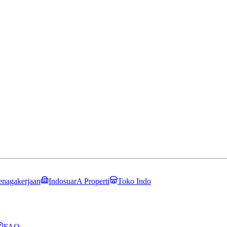
enagakerjaan
IndosuarA Properti
Toko Indo
FAQ