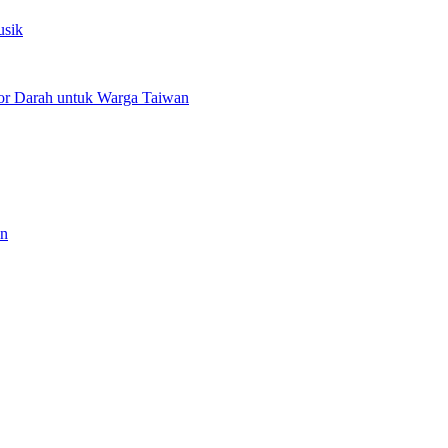
usik
or Darah untuk Warga Taiwan
an