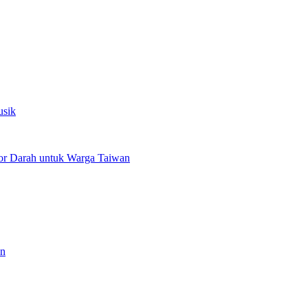
usik
or Darah untuk Warga Taiwan
an