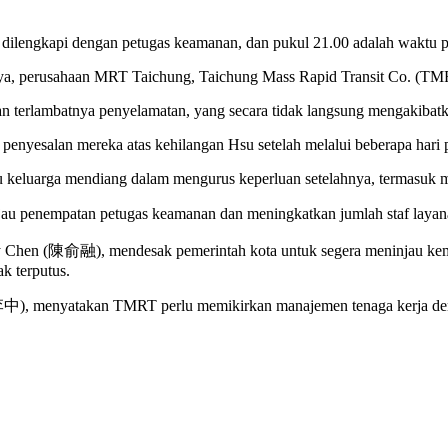
 dilengkapi dengan petugas keamanan, dan pukul 21.00 adalah waktu pa
mnya, perusahaan MRT Taichung, Taichung Mass Rapid Transit Co. (T
n terlambatnya penyelamatan, yang secara tidak langsung mengakibat
nyesalan mereka atas kehilangan Hsu setelah melalui beberapa hari p
 keluarga mendiang dalam mengurus keperluan setelahnya, termasuk 
enempatan petugas keamanan dan meningkatkan jumlah staf layanan
 Chen (陳俞融), mendesak pemerintah kota untuk segera meninjau kembal
k terputus.
李中), menyatakan TMRT perlu memikirkan manajemen tenaga kerja den