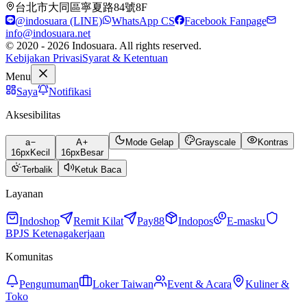
台北市大同區寧夏路84號8F
@indosuara (LINE)
WhatsApp CS
Facebook Fanpage
info@indosuara.net
© 2020 - 2026 Indosuara. All rights reserved.
Kebijakan Privasi
Syarat & Ketentuan
Menu
Saya
Notifikasi
Aksesibilitas
a
A
Mode Gelap
Grayscale
Kontras
16
px
Kecil
16
px
Besar
Terbalik
Ketuk Baca
Layanan
Indoshop
Remit Kilat
Pay88
Indopos
E-masku
BPJS Ketenagakerjaan
Komunitas
Pengumuman
Loker Taiwan
Event & Acara
Kuliner &
Toko