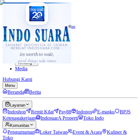
·
...
⌘K
ID
中文
Sahabat Indonesia di Taiwan
Berita
Layanan
SAHABAT INDONESIA DI TAIWAN
MEMUAT INDOSUARA.COM...
Komunitas
its worth to wait,
Panduan
good things take times
Tentang
Media
Hubungi Kami
Menu
Beranda
Berita
Layanan
Indoshop
Remit Kilat
Pay88
Indopos
E-masku
BPJS
Ketenagakerjaan
IndosuarA Properti
Toko Indo
Komunitas
Pengumuman
Loker Taiwan
Event & Acara
Kuliner &
Toko