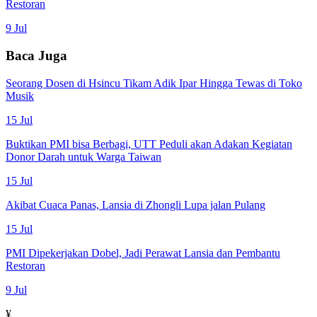
Restoran
9 Jul
Baca Juga
Seorang Dosen di Hsincu Tikam Adik Ipar Hingga Tewas di Toko
Musik
15 Jul
Buktikan PMI bisa Berbagi, UTT Peduli akan Adakan Kegiatan
Donor Darah untuk Warga Taiwan
15 Jul
Akibat Cuaca Panas, Lansia di Zhongli Lupa jalan Pulang
15 Jul
PMI Dipekerjakan Dobel, Jadi Perawat Lansia dan Pembantu
Restoran
9 Jul
¥