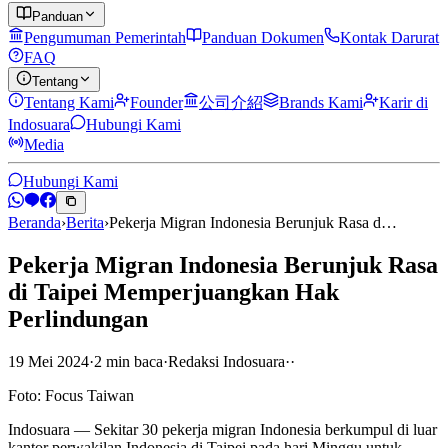
Panduan
Pengumuman Pemerintah
Panduan Dokumen
Kontak Darurat
FAQ
Tentang
Tentang Kami
Founder
公司介紹
Brands Kami
Karir di
Indosuara
Hubungi Kami
Media
Hubungi Kami
Beranda
›
Berita
›
Pekerja Migran Indonesia Berunjuk Rasa d…
Pekerja Migran Indonesia Berunjuk Rasa
di Taipei Memperjuangkan Hak
Perlindungan
19 Mei 2024
·
2
min
baca
·
Redaksi Indosuara
·
·
Foto: Focus Taiwan
Indosuara — Sekitar 30 pekerja migran Indonesia berkumpul di luar
kantor perwakilan Indonesia di Taipei pada hari Minggu untuk