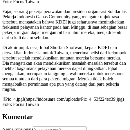
Foto: Focus Taiwan
Fajar, seorang pekerja perawatan dan presiden organisasi Solidaritas
Pekerja Indonesia Ganas Community yang mengatur unjuk rasa
tersebut, mengatakan bahwa KDEI juga seharusnya meningkatkan
frekuensi pelayanan kantor pada hari Minggu, di saat sebagian besar
pekerja migran dapat mengambil hari libur mereka, menjadi lebih
dari sekali dalam sebulan.
Di akhir unjuk rasa, Iqbal Shoffan Shofwan, kepala KDEI dan
perwakilan Indonesia untuk Taiwan, menerima petisi dari kelompok
tersebut setelah mendiskusikan tuntutan mereka bersama mereka.
Dia mengatakan akan mendiskusikan masalah-masalah tersebut dan
melihat bagaimana pelayanan mereka dapat ditingkatkan. Iqbal
mengatakan, merupakan tanggung jawab mereka untuk merespons
semua tuntutan dari para pekerja migran. Mereka tidak boleh
mengabaikan permintaan apa pun yang datang dari para pekerja
migran.
![Pic_4.jpg](https://indosuara.com/uploads/Pic_4_53f224ec39.jpg)
Foto: Focus Taiwan
Komentar
Nama (opsional)