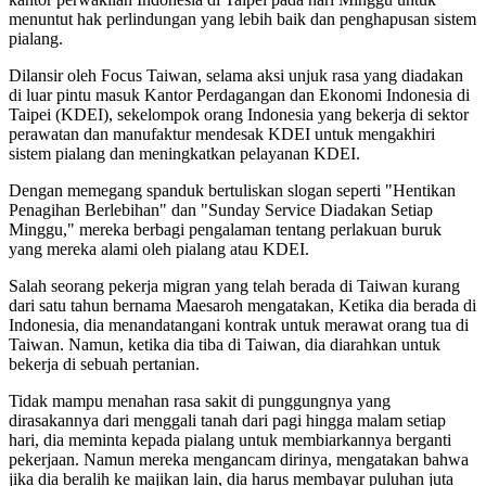
menuntut hak perlindungan yang lebih baik dan penghapusan sistem
pialang.
Dilansir oleh Focus Taiwan, selama aksi unjuk rasa yang diadakan
di luar pintu masuk Kantor Perdagangan dan Ekonomi Indonesia di
Taipei (KDEI), sekelompok orang Indonesia yang bekerja di sektor
perawatan dan manufaktur mendesak KDEI untuk mengakhiri
sistem pialang dan meningkatkan pelayanan KDEI.
Dengan memegang spanduk bertuliskan slogan seperti "Hentikan
Penagihan Berlebihan" dan "Sunday Service Diadakan Setiap
Minggu," mereka berbagi pengalaman tentang perlakuan buruk
yang mereka alami oleh pialang atau KDEI.
Salah seorang pekerja migran yang telah berada di Taiwan kurang
dari satu tahun bernama Maesaroh mengatakan, Ketika dia berada di
Indonesia, dia menandatangani kontrak untuk merawat orang tua di
Taiwan. Namun, ketika dia tiba di Taiwan, dia diarahkan untuk
bekerja di sebuah pertanian.
Tidak mampu menahan rasa sakit di punggungnya yang
dirasakannya dari menggali tanah dari pagi hingga malam setiap
hari, dia meminta kepada pialang untuk membiarkannya berganti
pekerjaan. Namun mereka mengancam dirinya, mengatakan bahwa
jika dia beralih ke majikan lain, dia harus membayar puluhan juta