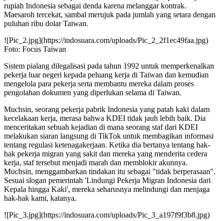
rupiah Indonesia sebagai denda karena melanggar kontrak.
Maesaroh tercekat, sambal merujuk pada jumlah yang setara dengan
puluhan ribu dolar Taiwan.
![Pic_2.jpg](https://indosuara.com/uploads/Pic_2_2f1ec49faa.jpg)
Foto: Focus Taiwan
Sistem pialang dilegalisasi pada tahun 1992 untuk memperkenalkan
pekerja luar negeri kepada peluang kerja di Taiwan dan kemudian
mengelola para pekerja serta membantu mereka dalam proses
pengolahan dokumen yang diperlukan selama di Taiwan.
Muchsin, seorang pekerja pabrik Indonesia yang patah kaki dalam
kecelakaan kerja, merasa bahwa KDEI tidak jauh lebih baik. Dia
menceritakan sebuah kejadian di mana seorang staf dari KDEI
melakukan siaran langsung di TikTok untuk membagikan informasi
tentang regulasi ketenagakerjaan. Ketika dia bertanya tentang hak-
hak pekerja migran yang sakit dan mereka yang menderita cedera
kerja, staf tersebut menjadi marah dan memblokir akunnya.
Muchsin, menggambarkan tindakan itu sebagai "tidak berperasaan".
Sesuai slogan pemerintah 'Lindungi Pekerja Migran Indonesia dari
Kepala hingga Kaki', mereka seharusnya melindungi dan menjaga
hak-hak kami, katanya.
![Pic_3.jpg](https://indosuara.com/uploads/Pic_3_a197f9f3b8.jpg)