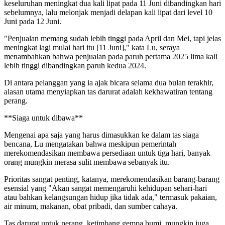
keseluruhan meningkat dua kali lipat pada 11 Juni dibandingkan hari
sebelumnya, lalu melonjak menjadi delapan kali lipat dari level 10
Juni pada 12 Juni.
"Penjualan memang sudah lebih tinggi pada April dan Mei, tapi jelas
meningkat lagi mulai hari itu [11 Juni]," kata Lu, seraya
menambahkan bahwa penjualan pada paruh pertama 2025 lima kali
lebih tinggi dibandingkan paruh kedua 2024.
Di antara pelanggan yang ia ajak bicara selama dua bulan terakhir,
alasan utama menyiapkan tas darurat adalah kekhawatiran tentang
perang.
**Siaga untuk dibawa**
Mengenai apa saja yang harus dimasukkan ke dalam tas siaga
bencana, Lu mengatakan bahwa meskipun pemerintah
merekomendasikan membawa persediaan untuk tiga hari, banyak
orang mungkin merasa sulit membawa sebanyak itu.
Prioritas sangat penting, katanya, merekomendasikan barang-barang
esensial yang "Akan sangat memengaruhi kehidupan sehari-hari
atau bahkan kelangsungan hidup jika tidak ada," termasuk pakaian,
air minum, makanan, obat pribadi, dan sumber cahaya.
Tas darurat untuk perang, ketimbang gempa bumi, mungkin juga