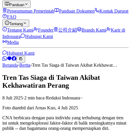
Panduan
Pengumuman Pemerintah
Panduan Dokumen
Kontak Darurat
FAQ
Tentang
Tentang Kami
Founder
公司介紹
Brands Kami
Karir di
Indosuara
Hubungi Kami
Media
Hubungi Kami
Beranda
›
Berita
›
Tren Tas Siaga di Taiwan Akibat Kekhawat…
Tren Tas Siaga di Taiwan Akibat
Kekhawatiran Perang
8 Juli 2025
·
2
min
baca
·
Redaksi Indosuara
·
·
Foto diambil dari Arnas Kuo, 4 Juli 2025
CNA berbicara dengan para individu yang terhubung dengan tren
ini untuk mengeksplorasi faktor-faktor di balik meningkatnya minat
publik -- dan bagaimana orang-orang mempersiapkan diri.