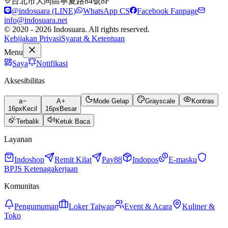
台北市大同區寧夏路84號8F
@indosuara (LINE)
WhatsApp CS
Facebook Fanpage
info@indosuara.net
© 2020 - 2026 Indosuara. All rights reserved.
Kebijakan Privasi
Syarat & Ketentuan
Menu
Saya
Notifikasi
Aksesibilitas
a
A
Mode Gelap
Grayscale
Kontras
16
px
Kecil
16
px
Besar
Terbalik
Ketuk Baca
Layanan
Indoshop
Remit Kilat
Pay88
Indopos
E-masku
BPJS Ketenagakerjaan
Komunitas
Pengumuman
Loker Taiwan
Event & Acara
Kuliner &
Toko