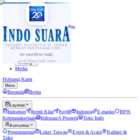
·
...
⌘K
ID
中文
Sahabat Indonesia di Taiwan
Berita
Layanan
SAHABAT INDONESIA DI TAIWAN
MEMUAT INDOSUARA.COM...
Komunitas
its worth to wait,
Panduan
good things take times
Tentang
Media
Hubungi Kami
Menu
Beranda
Berita
Layanan
Indoshop
Remit Kilat
Pay88
Indopos
E-masku
BPJS
Ketenagakerjaan
IndosuarA Properti
Toko Indo
Komunitas
Pengumuman
Loker Taiwan
Event & Acara
Kuliner &
Toko