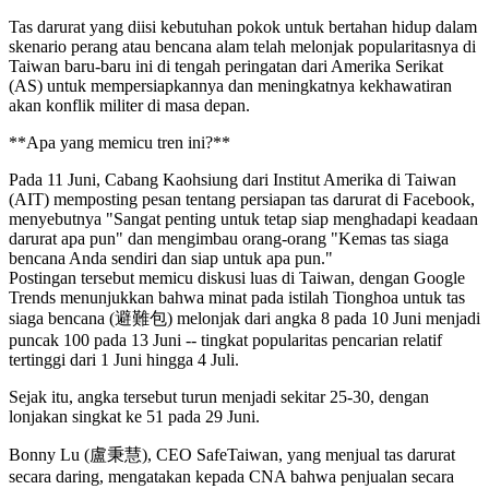
Tas darurat yang diisi kebutuhan pokok untuk bertahan hidup dalam
skenario perang atau bencana alam telah melonjak popularitasnya di
Taiwan baru-baru ini di tengah peringatan dari Amerika Serikat
(AS) untuk mempersiapkannya dan meningkatnya kekhawatiran
akan konflik militer di masa depan.
**Apa yang memicu tren ini?**
Pada 11 Juni, Cabang Kaohsiung dari Institut Amerika di Taiwan
(AIT) memposting pesan tentang persiapan tas darurat di Facebook,
menyebutnya "Sangat penting untuk tetap siap menghadapi keadaan
darurat apa pun" dan mengimbau orang-orang "Kemas tas siaga
bencana Anda sendiri dan siap untuk apa pun."
Postingan tersebut memicu diskusi luas di Taiwan, dengan Google
Trends menunjukkan bahwa minat pada istilah Tionghoa untuk tas
siaga bencana (避難包) melonjak dari angka 8 pada 10 Juni menjadi
puncak 100 pada 13 Juni -- tingkat popularitas pencarian relatif
tertinggi dari 1 Juni hingga 4 Juli.
Sejak itu, angka tersebut turun menjadi sekitar 25-30, dengan
lonjakan singkat ke 51 pada 29 Juni.
Bonny Lu (盧秉慧), CEO SafeTaiwan, yang menjual tas darurat
secara daring, mengatakan kepada CNA bahwa penjualan secara