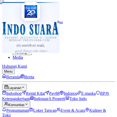
·
...
⌘K
ID
中文
Sahabat Indonesia di Taiwan
Berita
Layanan
SAHABAT INDONESIA DI TAIWAN
MEMUAT INDOSUARA.COM...
Komunitas
its worth to wait,
Panduan
good things take times
Tentang
Media
Hubungi Kami
Menu
Beranda
Berita
Layanan
Indoshop
Remit Kilat
Pay88
Indopos
E-masku
BPJS
Ketenagakerjaan
IndosuarA Properti
Toko Indo
Komunitas
Pengumuman
Loker Taiwan
Event & Acara
Kuliner &
Toko