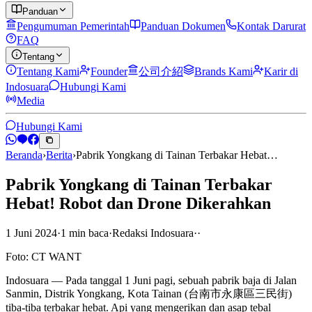
Panduan
Pengumuman Pemerintah
Panduan Dokumen
Kontak Darurat
FAQ
Tentang
Tentang Kami
Founder
公司介紹
Brands Kami
Karir di
Indosuara
Hubungi Kami
Media
Hubungi Kami
Beranda
›
Berita
›
Pabrik Yongkang di Tainan Terbakar Hebat…
Pabrik Yongkang di Tainan Terbakar
Hebat! Robot dan Drone Dikerahkan
1 Juni 2024
·
1
min
baca
·
Redaksi Indosuara
·
·
Foto: CT WANT
Indosuara — Pada tanggal 1 Juni pagi, sebuah pabrik baja di Jalan
Sanmin, Distrik Yongkang, Kota Tainan (台南市永康區三民街)
tiba-tiba terbakar hebat. Api yang mengerikan dan asap tebal