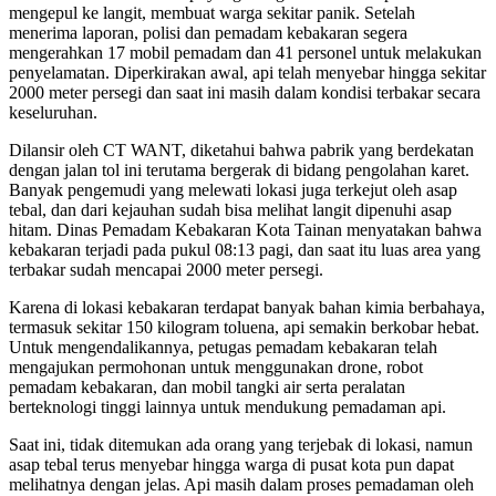
mengepul ke langit, membuat warga sekitar panik. Setelah
menerima laporan, polisi dan pemadam kebakaran segera
mengerahkan 17 mobil pemadam dan 41 personel untuk melakukan
penyelamatan. Diperkirakan awal, api telah menyebar hingga sekitar
2000 meter persegi dan saat ini masih dalam kondisi terbakar secara
keseluruhan.
Dilansir oleh CT WANT, diketahui bahwa pabrik yang berdekatan
dengan jalan tol ini terutama bergerak di bidang pengolahan karet.
Banyak pengemudi yang melewati lokasi juga terkejut oleh asap
tebal, dan dari kejauhan sudah bisa melihat langit dipenuhi asap
hitam. Dinas Pemadam Kebakaran Kota Tainan menyatakan bahwa
kebakaran terjadi pada pukul 08:13 pagi, dan saat itu luas area yang
terbakar sudah mencapai 2000 meter persegi.
Karena di lokasi kebakaran terdapat banyak bahan kimia berbahaya,
termasuk sekitar 150 kilogram toluena, api semakin berkobar hebat.
Untuk mengendalikannya, petugas pemadam kebakaran telah
mengajukan permohonan untuk menggunakan drone, robot
pemadam kebakaran, dan mobil tangki air serta peralatan
berteknologi tinggi lainnya untuk mendukung pemadaman api.
Saat ini, tidak ditemukan ada orang yang terjebak di lokasi, namun
asap tebal terus menyebar hingga warga di pusat kota pun dapat
melihatnya dengan jelas. Api masih dalam proses pemadaman oleh