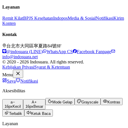
Layanan
Remit Kilat
BPJS Kesehatan
Indopos
Media & Sosial
Notifikasi
Kirim
Konten
Kontak
台北市大同區寧夏路84號8F
@indosuara (LINE)
WhatsApp CS
Facebook Fanpage
info@indosuara.net
© 2020 - 2026 Indosuara. All rights reserved.
Kebijakan Privasi
Syarat & Ketentuan
Menu
Saya
Notifikasi
Aksesibilitas
a
A
Mode Gelap
Grayscale
Kontras
16
px
Kecil
16
px
Besar
Terbalik
Ketuk Baca
Layanan