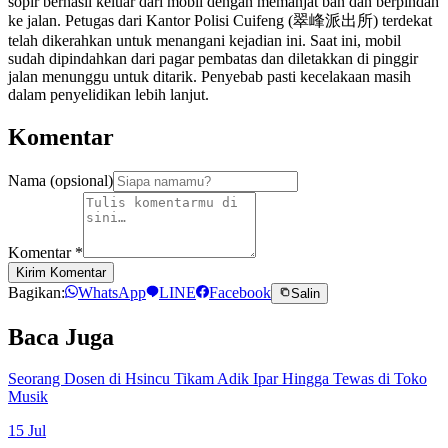
sopir berhasil keluar dari mobil dengan memanjat ban dan berpindah
ke jalan. Petugas dari Kantor Polisi Cuifeng (翠峰派出所) terdekat
telah dikerahkan untuk menangani kejadian ini. Saat ini, mobil
sudah dipindahkan dari pagar pembatas dan diletakkan di pinggir
jalan menunggu untuk ditarik. Penyebab pasti kecelakaan masih
dalam penyelidikan lebih lanjut.
Komentar
Nama (opsional)
Komentar
*
Kirim Komentar
Bagikan:
WhatsApp
LINE
Facebook
Salin
Baca Juga
Seorang Dosen di Hsincu Tikam Adik Ipar Hingga Tewas di Toko
Musik
15 Jul