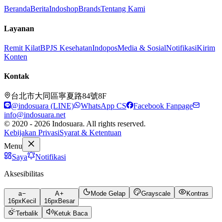
Beranda
Berita
Indoshop
Brands
Tentang Kami
Layanan
Remit Kilat
BPJS Kesehatan
Indopos
Media & Sosial
Notifikasi
Kirim
Konten
Kontak
台北市大同區寧夏路84號8F
@indosuara (LINE)
WhatsApp CS
Facebook Fanpage
info@indosuara.net
© 2020 - 2026 Indosuara. All rights reserved.
Kebijakan Privasi
Syarat & Ketentuan
Menu
Saya
Notifikasi
Aksesibilitas
a
A
Mode Gelap
Grayscale
Kontras
16
px
Kecil
16
px
Besar
Terbalik
Ketuk Baca