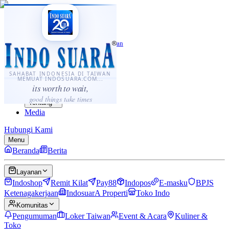
·
...
⌘K
ID
中文
Sahabat Indonesia di Taiwan
Berita
Layanan
SAHABAT INDONESIA DI TAIWAN
MEMUAT INDOSUARA.COM...
Komunitas
its worth to wait,
Panduan
good things take times
Tentang
Media
Hubungi Kami
Menu
Beranda
Berita
Layanan
Indoshop
Remit Kilat
Pay88
Indopos
E-masku
BPJS
Ketenagakerjaan
IndosuarA Properti
Toko Indo
Komunitas
Pengumuman
Loker Taiwan
Event & Acara
Kuliner &
Toko