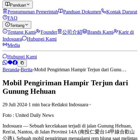
Panduan
Pengumuman Pemerintah
Panduan Dokumen
Kontak Darurat
FAQ
Tentang
Tentang Kami
Founder
公司介紹
Brands Kami
Karir di
Indosuara
Hubungi Kami
Media
Hubungi Kami
Beranda
›
Berita
›
Mobil Pengiriman Hampir Terjun dari Gunu…
Mobil Pengiriman Hampir Terjun dari
Gunung Hehuan
29 Juli 2024
·
1
min
baca
·
Redaksi Indosuara
·
·
Foto : United Daily News
Indosuara — Sebuah kecelakaan terjadi di jalan Gunung Hehuan,
Ren'ai, Nantou, di Jalan Provinsi 14A (南投仁愛台14甲線合歡山
公路). Sebuah mobil pengiriman mengalami rem blong saat melintas