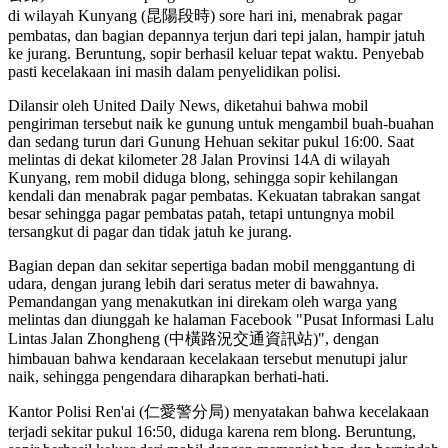
di wilayah Kunyang (昆陽段時) sore hari ini, menabrak pagar
pembatas, dan bagian depannya terjun dari tepi jalan, hampir jatuh
ke jurang. Beruntung, sopir berhasil keluar tepat waktu. Penyebab
pasti kecelakaan ini masih dalam penyelidikan polisi.
Dilansir oleh United Daily News, diketahui bahwa mobil
pengiriman tersebut naik ke gunung untuk mengambil buah-buahan
dan sedang turun dari Gunung Hehuan sekitar pukul 16:00. Saat
melintas di dekat kilometer 28 Jalan Provinsi 14A di wilayah
Kunyang, rem mobil diduga blong, sehingga sopir kehilangan
kendali dan menabrak pagar pembatas. Kekuatan tabrakan sangat
besar sehingga pagar pembatas patah, tetapi untungnya mobil
tersangkut di pagar dan tidak jatuh ke jurang.
Bagian depan dan sekitar sepertiga badan mobil menggantung di
udara, dengan jurang lebih dari seratus meter di bawahnya.
Pemandangan yang menakutkan ini direkam oleh warga yang
melintas dan diunggah ke halaman Facebook "Pusat Informasi Lalu
Lintas Jalan Zhongheng (中橫路況交通資訊站)", dengan
himbauan bahwa kendaraan kecelakaan tersebut menutupi jalur
naik, sehingga pengendara diharapkan berhati-hati.
Kantor Polisi Ren'ai (仁愛警分局) menyatakan bahwa kecelakaan
terjadi sekitar pukul 16:50, diduga karena rem blong. Beruntung,