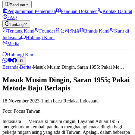
Panduan
Pengumuman Pemerintah
Panduan Dokumen
Kontak Darurat
FAQ
Tentang
Tentang Kami
Founder
公司介紹
Brands Kami
Karir di
Indosuara
Hubungi Kami
Media
Hubungi Kami
Beranda
›
Berita
›
Masuk Musim Dingin, Saran 1955; Pakai Me…
Masuk Musim Dingin, Saran 1955; Pakai
Metode Baju Berlapis
18 November 2023
·
1
min
baca
·
Redaksi Indosuara
·
·
Foto: Focus Taiwan
Indosuara — Memasuki musim dingin, Layanan Aduan 1955
mengeluarkan kembali panduan menghadapi cuaca dingin bagi
pekerja migran asing yang ada di Taiwan. Apalagi, dalam beberapa