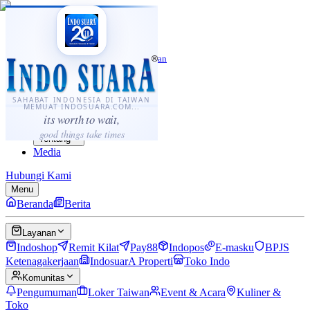
·
...
⌘K
ID
中文
Sahabat Indonesia di Taiwan
Berita
Layanan
SAHABAT INDONESIA DI TAIWAN
MEMUAT INDOSUARA.COM...
Komunitas
its worth to wait,
Panduan
good things take times
Tentang
Media
Hubungi Kami
Menu
Beranda
Berita
Layanan
Indoshop
Remit Kilat
Pay88
Indopos
E-masku
BPJS
Ketenagakerjaan
IndosuarA Properti
Toko Indo
Komunitas
Pengumuman
Loker Taiwan
Event & Acara
Kuliner &
Toko