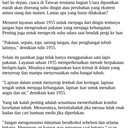
hari ke depan, cuaca di Taiwan terutama bagian Utara dipastikan
masih akan diserang suhu dingin atau perubahan yang ekstrem
antara siang dan malam. Lantas apa yang harus dilakukan?
Menurut layanan aduan 1955 untuk menjaga dari dingin tentunya
jangan lupa mengenakan pakaian yang menjaga kehangatan.
Penting juga untuk mengecek suhu udara saat hendak pergi ke luar.
"Pakaian, sepatu, topi, sarung tangan, dan penghangat tubuh
lainnya," demikian tulis 1955.
Selain itu pastikan juga tidak hanya menggunakan satu lapis
pakaian. Layanan aduan 1955 memperkenalkan metode berpakaian
berlapis-lapis. Misalnya menggunakan kaos termal di dalam yang
menyerap dan mampu menyesuaikan suhu hangat tubuh.
"Lapisan dalam untuk menyerap lembab dan keringat, lapisan
tengah untuk menjaga kehangatan, lapisan luar untuk menahan
angin dan air," demikian kata 1955.
Yang tak kalah penting adalah senantiasa memerhatikan kondisi
kesehatan tubuh. Menurutnya, beristirahatlah jika merasa tidak enak
badan dan cari bantuan medis jika diperlukan.
"Jangan mengonsumsi minuman beralkohol sebelum dan selama
bekerja. Meminum air hangat atau minuman saat bekerja," ucap