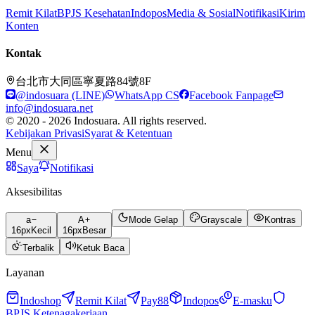
Remit Kilat
BPJS Kesehatan
Indopos
Media & Sosial
Notifikasi
Kirim
Konten
Kontak
台北市大同區寧夏路84號8F
@indosuara (LINE)
WhatsApp CS
Facebook Fanpage
info@indosuara.net
© 2020 - 2026 Indosuara. All rights reserved.
Kebijakan Privasi
Syarat & Ketentuan
Menu
Saya
Notifikasi
Aksesibilitas
a
A
Mode Gelap
Grayscale
Kontras
16
px
Kecil
16
px
Besar
Terbalik
Ketuk Baca
Layanan
Indoshop
Remit Kilat
Pay88
Indopos
E-masku
BPJS Ketenagakerjaan